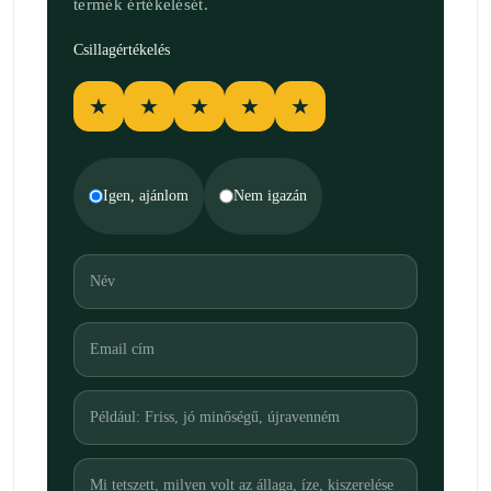
termék értékelését.
Csillagértékelés
★
★
★
★
★
Igen, ajánlom
Nem igazán