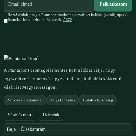
Feliratkozom
Hozzájárulok, hogy a Plantapont marketing e-maileket küldjön (akciók, tippek).
Bármikor leiratkozhatok. Részletek:
ÁSZF
.
A Plantapont csomagolásmentes bolt hálózat célja, hogy
egyszerűvé és vonzóvá tegye a tudatos, hulladékcsökkentő
vásárlást Magyarországon.
Zero waste szemlélet
Helyi termelők
Tudatos közösség
Vásárlás most
Üzleteink
Baja – Éléskamrám