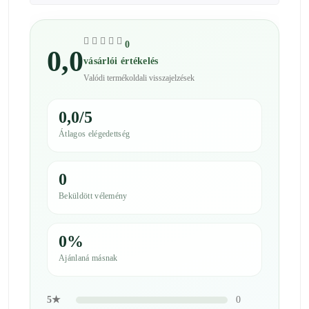
0
0,0
vásárlói értékelés
Valódi termékoldali visszajelzések
0,0/5
Átlagos elégedettség
0
Beküldött vélemény
0%
Ajánlaná másnak
5★
0