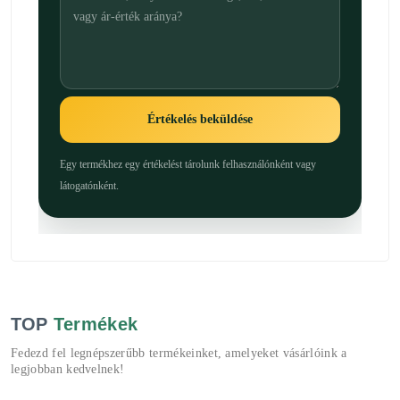
Értékelés beküldése
Egy termékhez egy értékelést tárolunk felhasználónként vagy
látogatónként.
TOP
Termékek
Fedezd fel legnépszerűbb termékeinket, amelyeket vásárlóink a
legjobban kedvelnek!