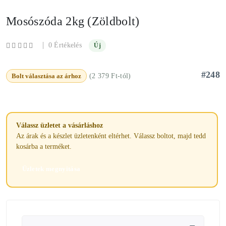
Mosószóda 2kg (Zöldbolt)
|
0 Értékelés
Új
#248
Bolt választása az árhoz
(2 379 Ft-tól)
Válassz üzletet a vásárláshoz
Az árak és a készlet üzletenként eltérhet. Válassz boltot, majd tedd
kosárba a terméket.
Üzletek megnyitása