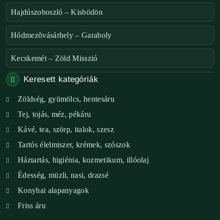
Hajdúszoboszló – Kisbödön
Hódmezõvásárhely – Garaboly
Kecskemét – Zöld Misszió
Keresett kategóriák
Székesfehérvár – Zöld Sarok
Zöldség, gyümölcs, hentesáru
Verőce – Miegymás
Tej, tojás, méz, pékáru
XI. ker. – Lemérem
Kávé, tea, szörp, italok, szesz
Tartós élelmiszer, krémek, szószok
XIX. ker. – Boldog Föld
Háztartás, higiénia, kozmetikum, illóolaj
XVIII. ker. – Eni Mag-ház
Édesség, müzli, nasi, drazsé
Konyhai alapanyagok
XXIII. ker. – Panelpék
Friss áru