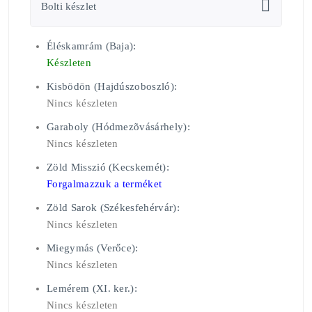
Bolti készlet
Éléskamrám (Baja):
Készleten
Kisbödön (Hajdúszoboszló):
Nincs készleten
Garaboly (Hódmezõvásárhely):
Nincs készleten
Zöld Misszió (Kecskemét):
Forgalmazzuk a terméket
Zöld Sarok (Székesfehérvár):
Nincs készleten
Miegymás (Verőce):
Nincs készleten
Lemérem (XI. ker.):
Nincs készleten