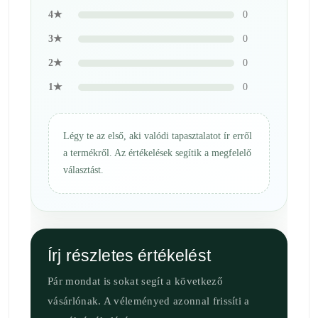
4★
0
3★
0
2★
0
1★
0
Légy te az első, aki valódi tapasztalatot ír erről
a termékről. Az értékelések segítik a megfelelő
választást.
Írj részletes értékelést
Pár mondat is sokat segít a következő
vásárlónak. A véleményed azonnal frissíti a