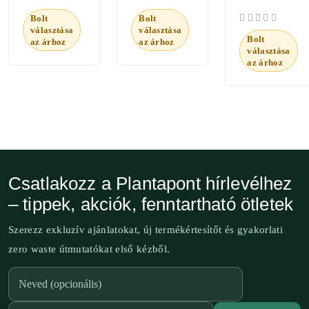
Bolt
Bolt
választása
választása
Bolt
az árhoz
az árhoz
választása
az árhoz
Csatlakozz a Plantapont hírlevélhez
– tippek, akciók, fenntartható ötletek
Szerezz exkluzív ajánlatokat, új termékértesítőt és gyakorlati
zero waste útmutatókat első kézből.