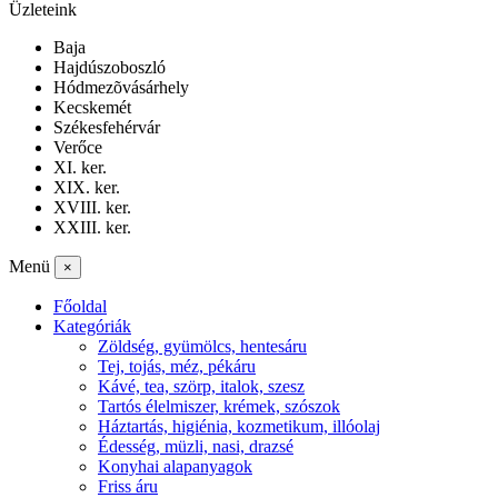
Üzleteink
Baja
Hajdúszoboszló
Hódmezõvásárhely
Kecskemét
Székesfehérvár
Verőce
XI. ker.
XIX. ker.
XVIII. ker.
XXIII. ker.
Menü
×
Főoldal
Kategóriák
Zöldség, gyümölcs, hentesáru
Tej, tojás, méz, pékáru
Kávé, tea, szörp, italok, szesz
Tartós élelmiszer, krémek, szószok
Háztartás, higiénia, kozmetikum, illóolaj
Édesség, müzli, nasi, drazsé
Konyhai alapanyagok
Friss áru