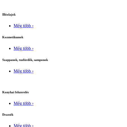
Illóolajok
Még több ›
Kozmetikumok
Még több ›
Szappanok, tusfürdők, samponok
Még több ›
Konyhai felszerelés
Még több ›
Drazsék
Még több ›