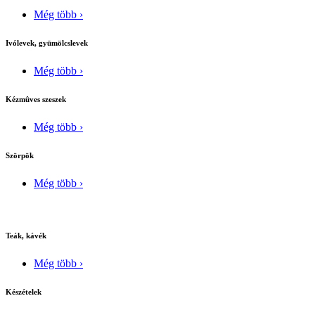
Még több ›
Ivólevek, gyümölcslevek
Még több ›
Kézmûves szeszek
Még több ›
Szörpök
Még több ›
Teák, kávék
Még több ›
Készételek