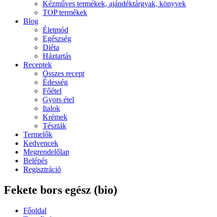
Kézműves termékek, ajándéktárgyak, könyvek
TOP termékek
Blog
Életmód
Egészség
Diéta
Háztartás
Receptek
Összes recept
Édesség
Főétel
Gyors étel
Italok
Krémek
Tészták
Termelők
Kedvencek
Megrendelőlap
Belépés
Regisztráció
Fekete bors egész (bio)
Főoldal