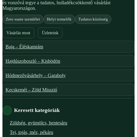
és vonzóvá tegye a tudatos, hulladékcsökkentő vásárlást
Magyarországon.
Zero waste szemlélet
Helyi termelők
Tudatos közösség
Vásárlás most
Üzleteink
Baja – Éléskamrám
Hajdúszoboszló – Kisbödön
Hódmezõvásárhely – Garaboly
Kecskemét – Zöld Misszió
Székesfehérvár – Zöld Sarok
Keresett kategóriák
Verőce – Miegymás
Zöldség, gyümölcs, hentesáru
Tej, tojás, méz, pékáru
XI. ker. – Lemérem