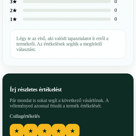
0
3★
0
2★
0
1★
Légy te az első, aki valódi tapasztalatot ír erről a
termékről. Az értékelések segítik a megfelelő
választást.
Írj részletes értékelést
Pár mondat is sokat segít a következő vásárlónak. A
véleményed azonnal frissíti a termék értékelését.
Csillagértékelés
★
★
★
★
★