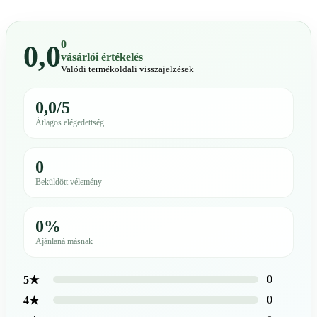
0
0,0
vásárlói értékelés
Valódi termékoldali visszajelzések
0,0/5
Átlagos elégedettség
0
Beküldött vélemény
0%
Ajánlaná másnak
0
5★
0
4★