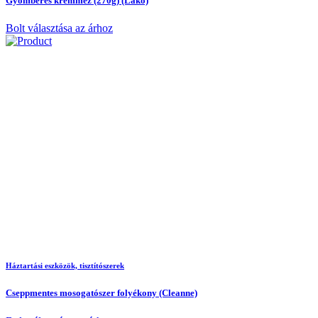
Gyömbéres krémméz (270g) (Lakó)
Bolt választása az árhoz
Háztartási eszközök, tisztítószerek
Cseppmentes mosogatószer folyékony (Cleanne)