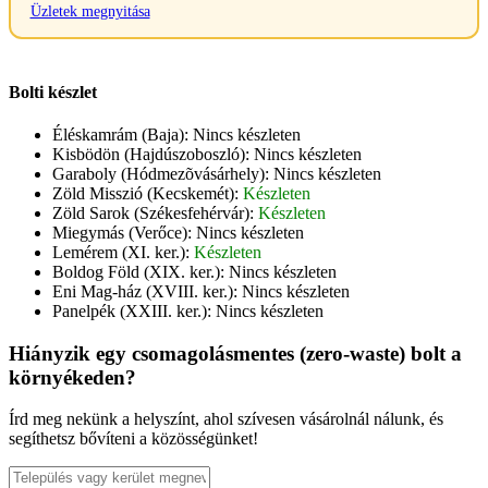
Üzletek megnyitása
Bolti készlet
Éléskamrám (Baja):
Nincs készleten
Kisbödön (Hajdúszoboszló):
Nincs készleten
Garaboly (Hódmezõvásárhely):
Nincs készleten
Zöld Misszió (Kecskemét):
Készleten
Zöld Sarok (Székesfehérvár):
Készleten
Miegymás (Verőce):
Nincs készleten
Lemérem (XI. ker.):
Készleten
Boldog Föld (XIX. ker.):
Nincs készleten
Eni Mag-ház (XVIII. ker.):
Nincs készleten
Panelpék (XXIII. ker.):
Nincs készleten
Hiányzik egy csomagolásmentes (zero-waste) bolt a
környékeden?
Írd meg nekünk a helyszínt, ahol szívesen vásárolnál nálunk, és
segíthetsz bővíteni a közösségünket!