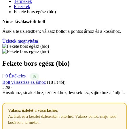
Termékek
Fûszerek
Fekete bors egész (bio)
Nincs kiválasztott bolt
Árak a te üzletedben: válassz boltot a pontos árhoz és a kosárhoz.
Üzletek megnyitása
Fekete bors egész (bio)
|
0 Értékelés
Új
Bolt választása az árhoz
(18 Ft-tól)
#290
Húsokhoz, steakekhez, szószokhoz, levesekhez, sajtokhoz ajánljuk.
Válassz üzletet a vásárláshoz
Az árak és a készlet üzletenként eltérhet. Válassz boltot, majd tedd
kosárba a terméket.