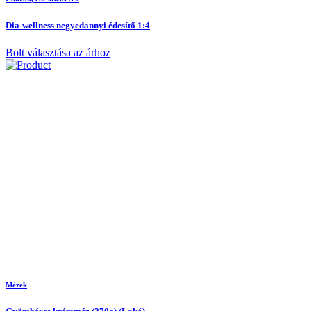
Dia-wellness negyedannyi édesítő 1:4
Bolt választása az árhoz
Mézek