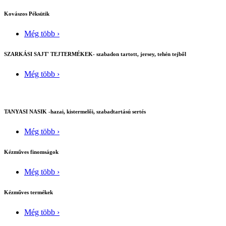
Kovászos Péksütik
Még több ›
SZARKÁSI SAJT' TEJTERMÉKEK- szabadon tartott, jersey, tehén tejből
Még több ›
TANYASI NASIK -hazai, kistermelői, szabadtartású sertés
Még több ›
Kézműves finomságok
Még több ›
Kézműves termékek
Még több ›