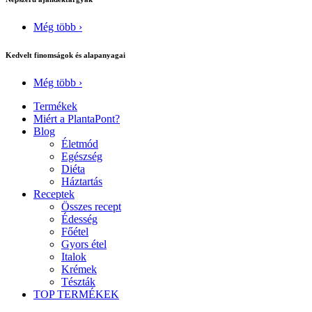
Még több ›
Kedvelt finomságok és alapanyagai
Még több ›
Termékek
Miért a PlantaPont?
Blog
Életmód
Egészség
Diéta
Háztartás
Receptek
Összes recept
Édesség
Főétel
Gyors étel
Italok
Krémek
Tészták
TOP TERMÉKEK