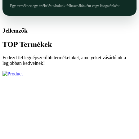
Egy termékhez egy értékelést tárolunk felhasználónként vagy látogatónként.
Jellemzők
TOP
Termékek
Fedezd fel legnépszerűbb termékeinket, amelyeket vásárlóink a
legjobban kedvelnek!