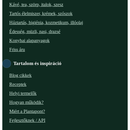
Kávé, tea, szörp, italok, szesz
XIX. ker. – Boldog Föld
Tartós élelmiszer, krémek, szószok
Háztartás, higiénia, kozmetikum, illóolaj
XVIII. ker. – Eni Mag-ház
Édesség, müzli, nasi, drazsé
XXIII. ker. – Panelpék
Konyhai alapanyagok
Friss áru
Tartalom és inspiráció
Blog cikkek
Receptek
Helyi termelők
Hogyan működik?
Miért a Plantapont?
Fejlesztőknek / API