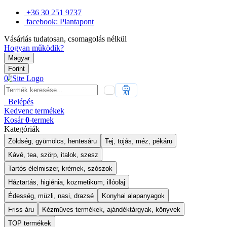
+36 30 251 9737
facebook: Plantapont
Vásárlás tudatosan, csomagolás nélkül
Hogyan működik?
Magyar
Forint
0
AI
Belépés
Kedvenc
termékek
Kosár
0
-termek
Kategóriák
Zöldség, gyümölcs, hentesáru
Tej, tojás, méz, pékáru
Kávé, tea, szörp, italok, szesz
Tartós élelmiszer, krémek, szószok
Háztartás, higiénia, kozmetikum, illóolaj
Édesség, müzli, nasi, drazsé
Konyhai alapanyagok
Friss áru
Kézműves termékek, ajándéktárgyak, könyvek
TOP termékek