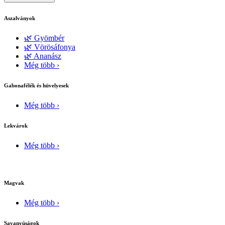
Aszalványok
🌿 Gyömbér
🌿 Vörösáfonya
🌿 Ananász
Még több ›
Gabonafélék és hüvelyesek
Még több ›
Lekvárok
Még több ›
Magvak
Még több ›
Savanyúságok