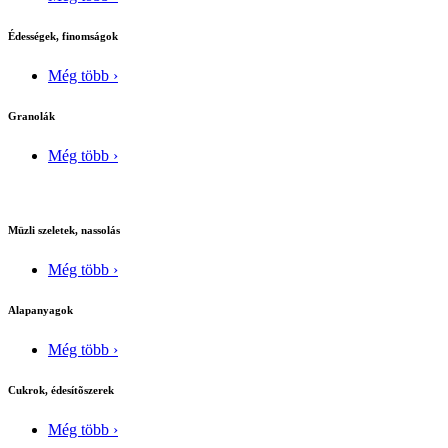
Édességek, finomságok
Még több ›
Granolák
Még több ›
Müzli szeletek, nassolás
Még több ›
Alapanyagok
Még több ›
Cukrok, édesítõszerek
Még több ›