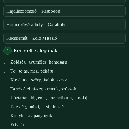
Hajdúszoboszló – Kisbödön
Hódmezõvásárhely – Garaboly
Kecskemét – Zöld Misszió
Keresett kategóriák
Székesfehérvár – Zöld Sarok
Zöldség, gyümölcs, hentesáru
Verőce – Miegymás
Tej, tojás, méz, pékáru
XI. ker. – Lemérem
Kávé, tea, szörp, italok, szesz
Tartós élelmiszer, krémek, szószok
XIX. ker. – Boldog Föld
Háztartás, higiénia, kozmetikum, illóolaj
XVIII. ker. – Eni Mag-ház
Édesség, müzli, nasi, drazsé
Konyhai alapanyagok
XXIII. ker. – Panelpék
Friss áru