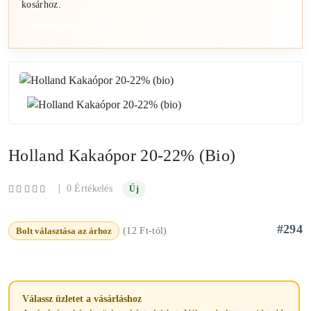
kosárhoz.
Üzletek megnyitása
Holland Kakaópor 20-22% (bio)
|
0 Értékelés
Új
#294
Bolt választása az árhoz
(12 Ft-tól)
Válassz üzletet a vásárláshoz