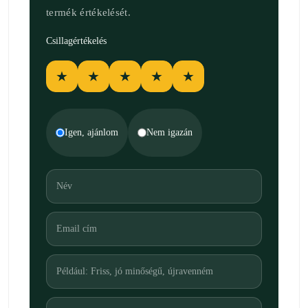
termék értékelését.
Csillagértékelés
★
★
★
★
★
Igen, ajánlom
Nem igazán