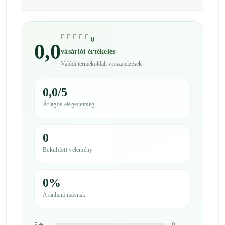
0
0,0
vásárlói értékelés
Valódi termékoldali visszajelzések
0,0/5
Átlagos elégedettség
0
Beküldött vélemény
0%
Ajánlaná másnak