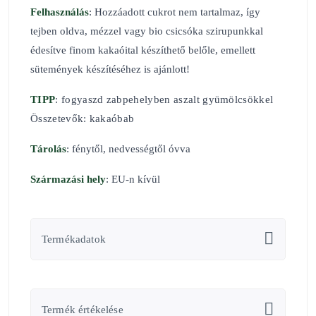
Felhasználás
: Hozzáadott cukrot nem tartalmaz, így
tejben oldva, mézzel vagy bio csicsóka szirupunkkal
édesítve finom kakaóital készíthető belőle, emellett
sütemények készítéséhez is ajánlott!
TIPP
:
fogyaszd
zabpehelyben aszalt gyümölcsökkel
Összetevők:
kakaóbab
Tárolás
: fénytől, nedvességtől óvva
Származási hely
: EU-n kívül
Termékadatok
Termék értékelése