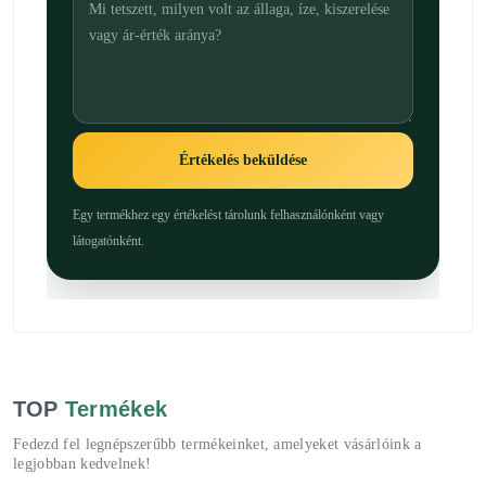
Értékelés beküldése
Egy termékhez egy értékelést tárolunk felhasználónként vagy
látogatónként.
TOP
Termékek
Fedezd fel legnépszerűbb termékeinket, amelyeket vásárlóink a
legjobban kedvelnek!