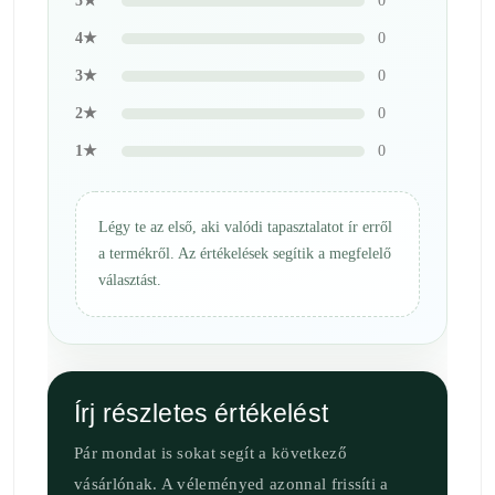
5★
0
4★
0
3★
0
2★
0
1★
0
Légy te az első, aki valódi tapasztalatot ír erről
a termékről. Az értékelések segítik a megfelelő
választást.
Írj részletes értékelést
Pár mondat is sokat segít a következő
vásárlónak. A véleményed azonnal frissíti a