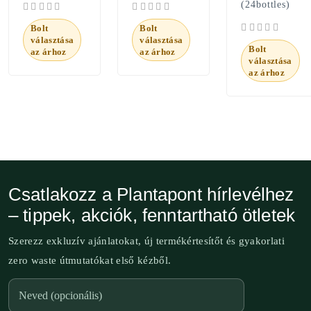
(24bottles)
Bolt
Bolt
választása
választása
Bolt
az árhoz
az árhoz
választása
az árhoz
Csatlakozz a Plantapont hírlevélhez
– tippek, akciók, fenntartható ötletek
Szerezz exkluzív ajánlatokat, új termékértesítőt és gyakorlati
zero waste útmutatókat első kézből.