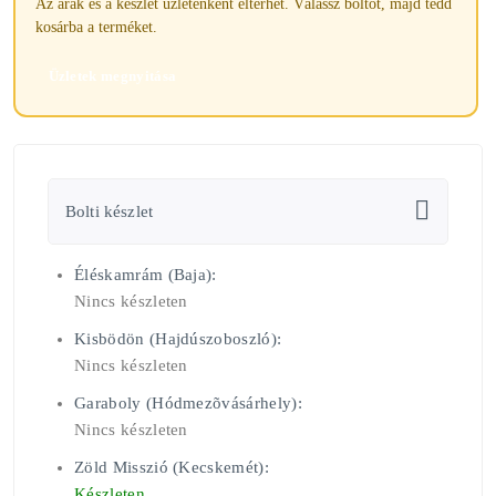
Az árak és a készlet üzletenként eltérhet. Válassz boltot, majd tedd
kosárba a terméket.
Üzletek megnyitása
Bolti készlet
Éléskamrám (Baja):
Nincs készleten
Kisbödön (Hajdúszoboszló):
Nincs készleten
Garaboly (Hódmezõvásárhely):
Nincs készleten
Zöld Misszió (Kecskemét):
Készleten