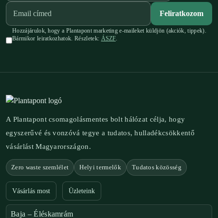
Feliratkozom
Hozzájárulok, hogy a Plantapont marketing e-maileket küldjön (akciók, tippek).
Bármikor leiratkozhatok. Részletek:
ÁSZF
.
A Plantapont csomagolásmentes bolt hálózat célja, hogy
egyszerűvé és vonzóvá tegye a tudatos, hulladékcsökkentő
vásárlást Magyarországon.
Zero waste szemlélet
Helyi termelők
Tudatos közösség
Vásárlás most
Üzleteink
Baja – Éléskamrám