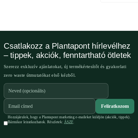
Csatlakozz a Plantapont hírlevélhez
– tippek, akciók, fenntartható ötletek
Szerezz exkluzív ajánlatokat, új termékértesítőt és gyakorlati
zero waste útmutatókat első kézből.
Feliratkozom
Hozzájárulok, hogy a Plantapont marketing e-maileket küldjön (akciók, tippek).
Bármikor leiratkozhatok. Részletek:
ÁSZF
.