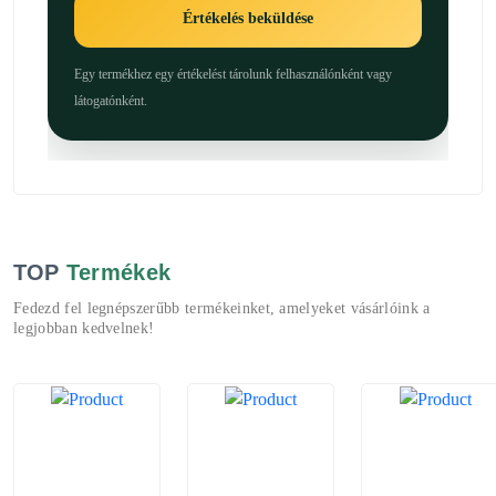
Értékelés beküldése
Egy termékhez egy értékelést tárolunk felhasználónként vagy
látogatónként.
TOP
Termékek
Fedezd fel legnépszerűbb termékeinket, amelyeket vásárlóink a
legjobban kedvelnek!