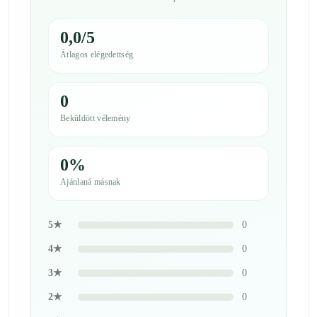
0,0/5
Átlagos elégedettség
0
Beküldött vélemény
0%
Ajánlaná másnak
5★
0
4★
0
3★
0
2★
0