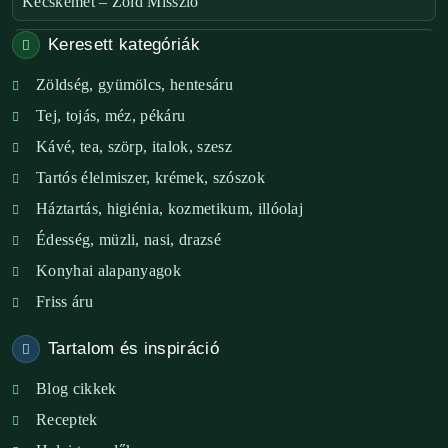
Kecskemét – Zöld Misszió
Keresett kategóriák
Székesfehérvár – Zöld Sarok
Zöldség, gyümölcs, hentesáru
Verőce – Miegymás
Tej, tojás, méz, pékáru
XI. ker. – Lemérem
Kávé, tea, szörp, italok, szesz
Tartós élelmiszer, krémek, szószok
XIX. ker. – Boldog Föld
Háztartás, higiénia, kozmetikum, illóolaj
XVIII. ker. – Eni Mag-ház
Édesség, müzli, nasi, drazsé
Konyhai alapanyagok
XXIII. ker. – Panelpék
Friss áru
Tartalom és inspiráció
Blog cikkek
Receptek