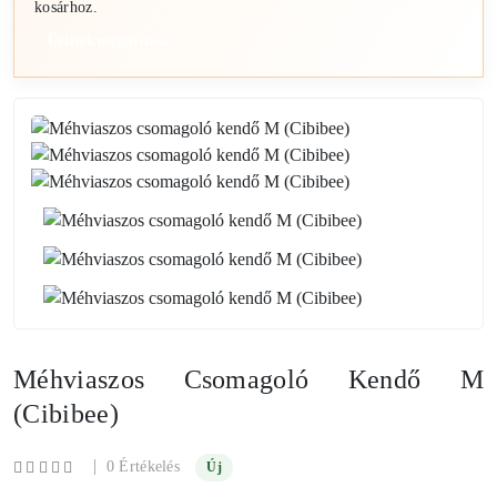
kosárhoz.
Üzletek megnyitása
Méhviaszos Csomagoló Kendő M
(Cibibee)
|
0 Értékelés
Új