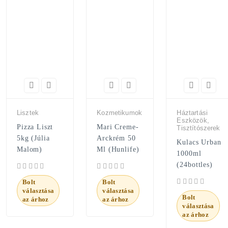
Lisztek
Kozmetikumok
Háztartási
Eszközök,
Pizza Liszt
Mari Creme-
Tisztítószerek
5kg (Júlia
Arckrém 50
Kulacs Urban
Malom)
Ml (Hunlife)
1000ml
(24bottles)
Bolt
Bolt
választása
választása
Bolt
az árhoz
az árhoz
választása
az árhoz