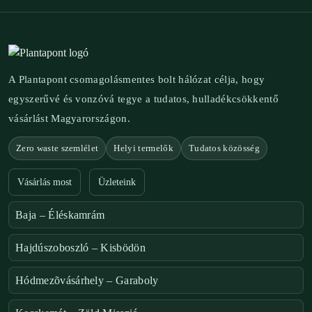
A Plantapont csomagolásmentes bolt hálózat célja, hogy
egyszerűvé és vonzóvá tegye a tudatos, hulladékcsökkentő
vásárlást Magyarországon.
Zero waste szemlélet
Helyi termelők
Tudatos közösség
Vásárlás most
Üzleteink
Baja – Éléskamrám
Hajdúszoboszló – Kisbödön
Hódmezõvásárhely – Garaboly