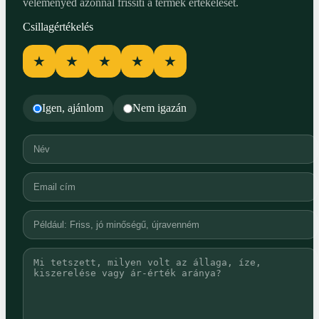
véleményed azonnal frissíti a termék értékelését.
Csillagértékelés
★
★
★
★
★
Igen, ajánlom
Nem igazán