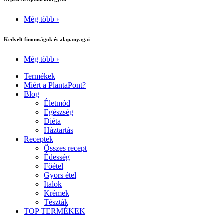
Még több ›
Kedvelt finomságok és alapanyagai
Még több ›
Termékek
Miért a PlantaPont?
Blog
Életmód
Egészség
Diéta
Háztartás
Receptek
Összes recept
Édesség
Főétel
Gyors étel
Italok
Krémek
Tészták
TOP TERMÉKEK