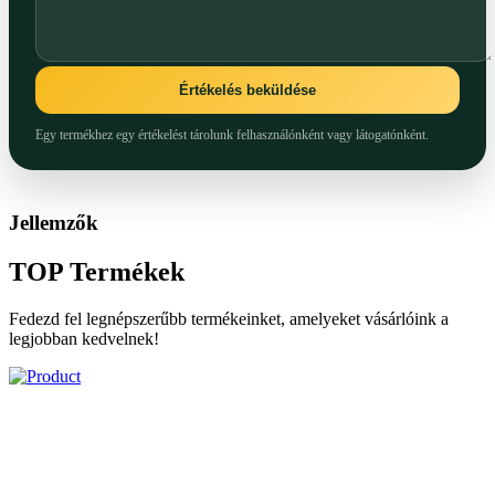
Értékelés beküldése
Egy termékhez egy értékelést tárolunk felhasználónként vagy látogatónként.
Jellemzők
TOP
Termékek
Fedezd fel legnépszerűbb termékeinket, amelyeket vásárlóink a
legjobban kedvelnek!