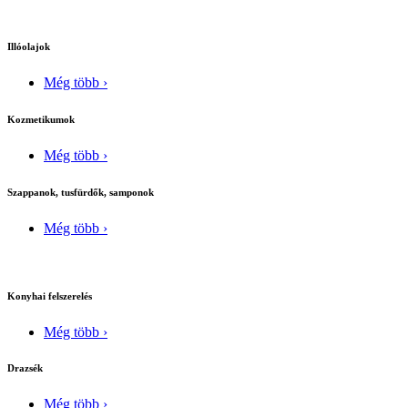
Illóolajok
Még több ›
Kozmetikumok
Még több ›
Szappanok, tusfürdők, samponok
Még több ›
Konyhai felszerelés
Még több ›
Drazsék
Még több ›