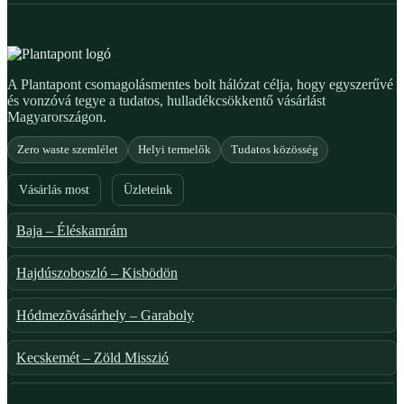
A Plantapont csomagolásmentes bolt hálózat célja, hogy egyszerűvé
és vonzóvá tegye a tudatos, hulladékcsökkentő vásárlást
Magyarországon.
Zero waste szemlélet
Helyi termelők
Tudatos közösség
Vásárlás most
Üzleteink
Baja – Éléskamrám
Hajdúszoboszló – Kisbödön
Hódmezõvásárhely – Garaboly
Kecskemét – Zöld Misszió
Székesfehérvár – Zöld Sarok