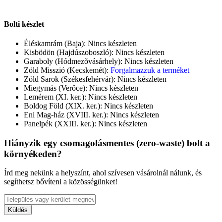
Bolti készlet
Éléskamrám (Baja):
Nincs készleten
Kisbödön (Hajdúszoboszló):
Nincs készleten
Garaboly (Hódmezõvásárhely):
Nincs készleten
Zöld Misszió (Kecskemét):
Forgalmazzuk a terméket
Zöld Sarok (Székesfehérvár):
Nincs készleten
Miegymás (Verőce):
Nincs készleten
Lemérem (XI. ker.):
Nincs készleten
Boldog Föld (XIX. ker.):
Nincs készleten
Eni Mag-ház (XVIII. ker.):
Nincs készleten
Panelpék (XXIII. ker.):
Nincs készleten
Hiányzik egy csomagolásmentes (zero-waste) bolt a
környékeden?
Írd meg nekünk a helyszínt, ahol szívesen vásárolnál nálunk, és
segíthetsz bővíteni a közösségünket!
Küldés