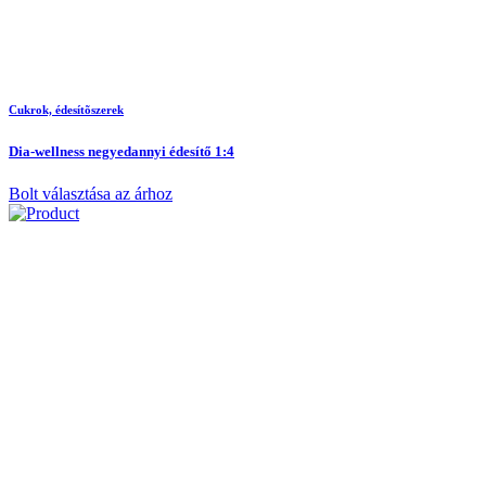
Cukrok, édesítõszerek
Dia-wellness negyedannyi édesítő 1:4
Bolt választása az árhoz