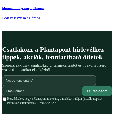
Mosószer folyékony (Cleanne)
Bolt választása az árhoz
Csatlakozz a Plantapont hírlevélhez –
tippek, akciók, fenntartható ötletek
Szerezz exkluzív ajánlatokat, új termékértesítőt és gyakorlati zero
waste útmutatókat első kézből.
Feliratkozom
Hozzájárulok, hogy a Plantapont marketing e-maileket küldjön (akciók, tippek).
Bármikor leiratkozhatok. Részletek:
ÁSZF
.