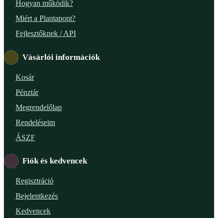
Hogyan működik?
Miért a Plantapont?
Fejlesztőknek / API
Vásárlói információk
Kosár
Pénztár
Megrendelőlap
Rendeléseim
ÁSZF
Fiók és kedvencek
Regisztráció
Bejelentkezés
Kedvencek