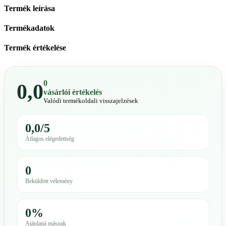
Termék leírása
Termékadatok
Termék értékelése
0
0,0
vásárlói értékelés
Valódi termékoldali visszajelzések
0,0/5
Átlagos elégedettség
0
Beküldött vélemény
0%
Ajánlaná másnak