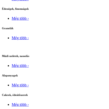
Édességek, finomságok
Még több ›
Granolák
Még több ›
Müzli szeletek, nassolás
Még több ›
Alapanyagok
Még több ›
Cukrok, édesítõszerek
Még több ›