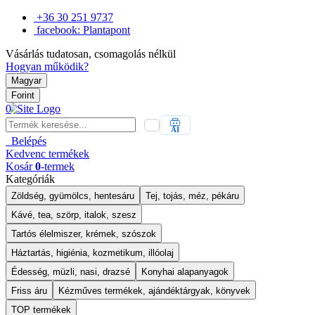
+36 30 251 9737
facebook: Plantapont
Vásárlás tudatosan, csomagolás nélkül
Hogyan működik?
Magyar
Forint
0
AI
Belépés
Kedvenc
termékek
Kosár
0
-termek
Kategóriák
Zöldség, gyümölcs, hentesáru
Tej, tojás, méz, pékáru
Kávé, tea, szörp, italok, szesz
Tartós élelmiszer, krémek, szószok
Háztartás, higiénia, kozmetikum, illóolaj
Édesség, müzli, nasi, drazsé
Konyhai alapanyagok
Friss áru
Kézműves termékek, ajándéktárgyak, könyvek
TOP termékek