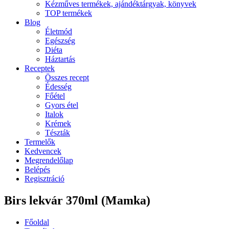
Kézműves termékek, ajándéktárgyak, könyvek
TOP termékek
Blog
Életmód
Egészség
Diéta
Háztartás
Receptek
Összes recept
Édesség
Főétel
Gyors étel
Italok
Krémek
Tészták
Termelők
Kedvencek
Megrendelőlap
Belépés
Regisztráció
Birs lekvár 370ml (Mamka)
Főoldal