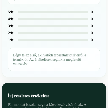
0
5★
0
4★
0
3★
0
2★
0
1★
Légy te az első, aki valódi tapasztalatot ír erről a
termékről. Az értékelések segítik a megfelelő
választást.
Írj részletes értékelést
Pár mondat is sokat segít a következő vásárlónak. A