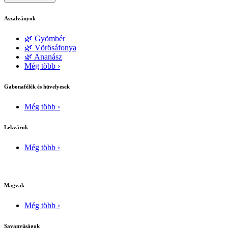
Aszalványok
🌿 Gyömbér
🌿 Vörösáfonya
🌿 Ananász
Még több ›
Gabonafélék és hüvelyesek
Még több ›
Lekvárok
Még több ›
Magvak
Még több ›
Savanyúságok