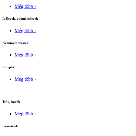
Még több ›
Ivólevek, gyümölcslevek
Még több ›
Kézmûves szeszek
Még több ›
Szörpök
Még több ›
Teák, kávék
Még több ›
Készételek