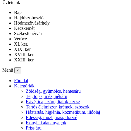
Üzleteink
Baja
Hajdúszoboszló
Hódmezõvásárhely
Kecskemét
Székesfehérvár
Verőce
XI. ker.
XIX. ker.
XVIII. ker.
XXIII. ker.
Menü
×
Főoldal
Kategóriák
Zöldség, gyümölcs, hentesáru
Tej, tojás, méz, pékáru
Kávé, tea, szörp, italok, szesz
Tartós élelmiszer, krémek, szószok
Háztartás, higiénia, kozmetikum, illóolaj
Édesség, müzli, nasi, drazsé
Konyhai alapanyagok
Friss áru