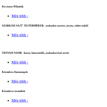
Kovászos Péksütik
Még több ›
SZARKÁSI SAJT' TEJTERMÉKEK- szabadon tartott, jersey, tehén tejből
Még több ›
TANYASI NASIK -hazai, kistermelői, szabadtartású sertés
Még több ›
Kézműves finomságok
Még több ›
Kézműves termékek
Még több ›