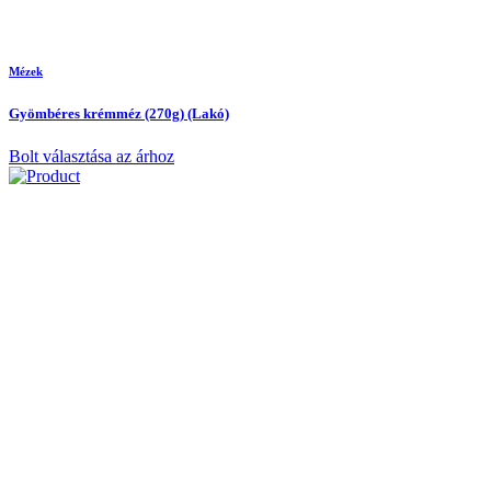
Mézek
Gyömbéres krémméz (270g) (Lakó)
Bolt választása az árhoz