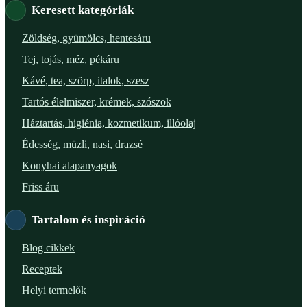
Keresett kategóriák
Verőce – Miegymás
Zöldség, gyümölcs, hentesáru
Tej, tojás, méz, pékáru
XI. ker. – Lemérem
Kávé, tea, szörp, italok, szesz
XIX. ker. – Boldog Föld
Tartós élelmiszer, krémek, szószok
Háztartás, higiénia, kozmetikum, illóolaj
XVIII. ker. – Eni Mag-ház
Édesség, müzli, nasi, drazsé
XXIII. ker. – Panelpék
Konyhai alapanyagok
Friss áru
Tartalom és inspiráció
Blog cikkek
Receptek
Helyi termelők