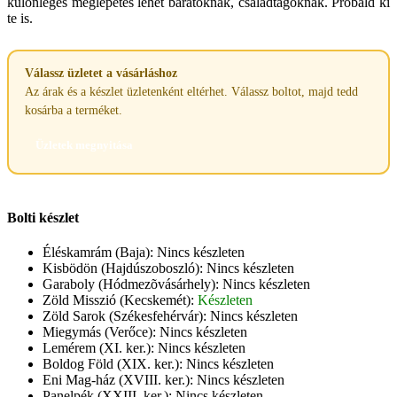
különleges meglepetés lehet barátoknak, családtagoknak. Próbáld ki
te is.
Válassz üzletet a vásárláshoz
Az árak és a készlet üzletenként eltérhet. Válassz boltot, majd tedd
kosárba a terméket.
Üzletek megnyitása
Bolti készlet
Éléskamrám (Baja):
Nincs készleten
Kisbödön (Hajdúszoboszló):
Nincs készleten
Garaboly (Hódmezõvásárhely):
Nincs készleten
Zöld Misszió (Kecskemét):
Készleten
Zöld Sarok (Székesfehérvár):
Nincs készleten
Miegymás (Verőce):
Nincs készleten
Lemérem (XI. ker.):
Nincs készleten
Boldog Föld (XIX. ker.):
Nincs készleten
Eni Mag-ház (XVIII. ker.):
Nincs készleten
Panelpék (XXIII. ker.):
Nincs készleten