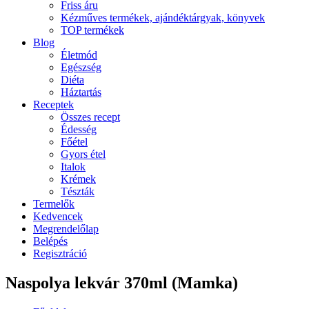
Friss áru
Kézműves termékek, ajándéktárgyak, könyvek
TOP termékek
Blog
Életmód
Egészség
Diéta
Háztartás
Receptek
Összes recept
Édesség
Főétel
Gyors étel
Italok
Krémek
Tészták
Termelők
Kedvencek
Megrendelőlap
Belépés
Regisztráció
Naspolya lekvár 370ml (Mamka)