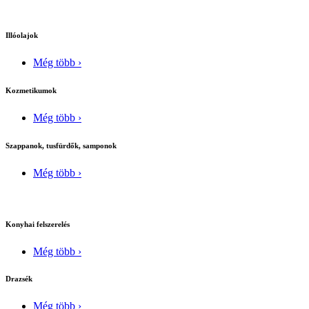
Illóolajok
Még több ›
Kozmetikumok
Még több ›
Szappanok, tusfürdők, samponok
Még több ›
Konyhai felszerelés
Még több ›
Drazsék
Még több ›