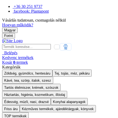
+36 30 251 9737
facebook: Plantapont
Vásárlás tudatosan, csomagolás nélkül
Hogyan működik?
Magyar
Forint
0
AI
Belépés
Kedvenc
termékek
Kosár
0
-termek
Kategóriák
Zöldség, gyümölcs, hentesáru
Tej, tojás, méz, pékáru
Kávé, tea, szörp, italok, szesz
Tartós élelmiszer, krémek, szószok
Háztartás, higiénia, kozmetikum, illóolaj
Édesség, müzli, nasi, drazsé
Konyhai alapanyagok
Friss áru
Kézműves termékek, ajándéktárgyak, könyvek
TOP termékek