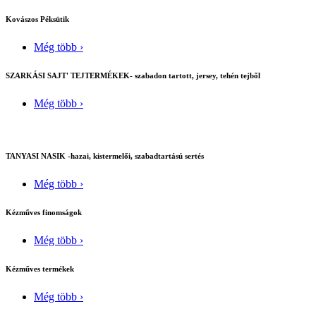
Kovászos Péksütik
Még több ›
SZARKÁSI SAJT' TEJTERMÉKEK- szabadon tartott, jersey, tehén tejből
Még több ›
TANYASI NASIK -hazai, kistermelői, szabadtartású sertés
Még több ›
Kézműves finomságok
Még több ›
Kézműves termékek
Még több ›