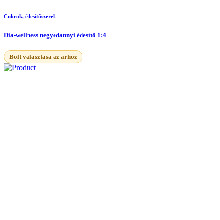
Cukrok, édesítõszerek
Dia-wellness negyedannyi édesítő 1:4
Bolt választása az árhoz