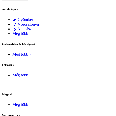
Aszalványok
🌿 Gyömbér
🌿 Vörösáfonya
🌿 Ananász
Még több ›
Gabonafélék és hüvelyesek
Még több ›
Lekvárok
Még több ›
Magvak
Még több ›
Savanyúságok