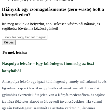
Hiányzik egy csomagolásmentes (zero-waste) bolt a
környékeden?
Írd meg nekünk a helyszínt, ahol szívesen vásárolnál nálunk, és
segíthetsz bővíteni a közösségünket!
Küldés
Termék leírása
Naspolya lekvár – Egy különleges finomság az őszi
konyhából
A naspolya lekvár egy igazi különlegesség, amely méltatlanul kevés
figyelmet kap a klasszikus gyümölcslekvárok mellett. Ez az ősi
gyümölcs évezredek óta jelen van a Kárpát-medencében, és sajátos
ízvilága tökéletes alapot nyújt egyedi ínyencségekhez. Ha valami
igazán különlegeset szeretnél az asztalra varázsolni, érdemes