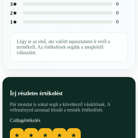
0
3★
0
2★
0
1★
Légy te az első, aki valódi tapasztalatot ír erről a
termékről. Az értékelések segítik a megfelelő
választást.
Írj részletes értékelést
Pár mondat is sokat segít a következő vásárlónak. A
véleményed azonnal frissíti a termék értékelését.
Csillagértékelés
★
★
★
★
★