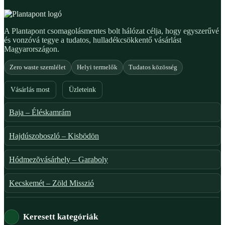
A Plantapont csomagolásmentes bolt hálózat célja, hogy egyszerűvé
és vonzóvá tegye a tudatos, hulladékcsökkentő vásárlást
Magyarországon.
Zero waste szemlélet
Helyi termelők
Tudatos közösség
Vásárlás most
Üzleteink
Baja – Éléskamrám
Hajdúszoboszló – Kisbödön
Hódmezõvásárhely – Garaboly
Kecskemét – Zöld Misszió
Székesfehérvár – Zöld Sarok
Keresett kategóriák