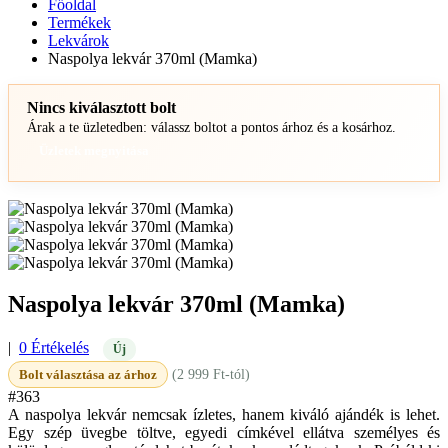
Főoldal
Termékek
Lekvárok
Naspolya lekvár 370ml (Mamka)
Nincs kiválasztott bolt
Árak a te üzletedben: válassz boltot a pontos árhoz és a kosárhoz.
Üzletek megnyitása
Naspolya lekvár 370ml (Mamka)
|
0 Értékelés
Új
Bolt választása az árhoz
(2 999 Ft-tól)
#363
A naspolya lekvár nemcsak ízletes, hanem kiváló ajándék is lehet.
Egy szép üvegbe töltve, egyedi címkével ellátva személyes és