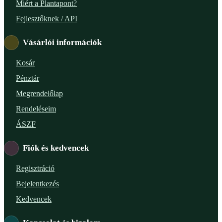
Miért a Plantapont?
Fejlesztőknek / API
Vásárlói információk
Kosár
Pénztár
Megrendelőlap
Rendeléseim
ÁSZF
Fiók és kedvencek
Regisztráció
Bejelentkezés
Kedvencek