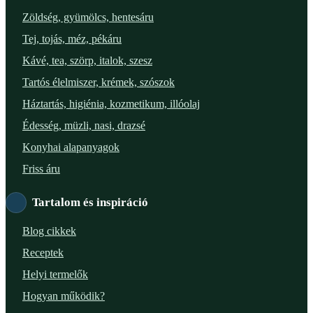
Verőce – Miegymás
Zöldség, gyümölcs, hentesáru
Tej, tojás, méz, pékáru
XI. ker. – Lemérem
Kávé, tea, szörp, italok, szesz
XIX. ker. – Boldog Föld
Tartós élelmiszer, krémek, szószok
Háztartás, higiénia, kozmetikum, illóolaj
XVIII. ker. – Eni Mag-ház
Édesség, müzli, nasi, drazsé
XXIII. ker. – Panelpék
Konyhai alapanyagok
Friss áru
Tartalom és inspiráció
Blog cikkek
Receptek
Helyi termelők
Hogyan működik?