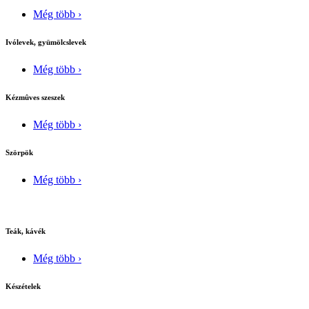
Még több ›
Ivólevek, gyümölcslevek
Még több ›
Kézmûves szeszek
Még több ›
Szörpök
Még több ›
Teák, kávék
Még több ›
Készételek