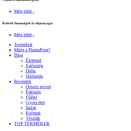
Még több ›
Kedvelt finomságok és alapanyagai
Még több ›
Termékek
Miért a PlantaPont?
Blog
Életmód
Egészség
Diéta
Háztartás
Receptek
Összes recept
Édesség
Főétel
Gyors étel
Italok
Krémek
Tészták
TOP TERMÉKEK