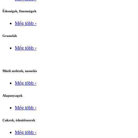
Édességek, finomságok
Még több ›
Granolák
Még több ›
Müzli szeletek, nassolás
Még több ›
Alapanyagok
Még több ›
Cukrok, édesítõszerek
Még több ›