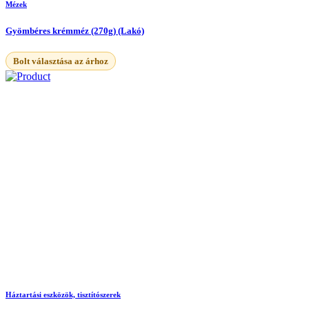
Mézek
Gyömbéres krémméz (270g) (Lakó)
Bolt választása az árhoz
Háztartási eszközök, tisztítószerek