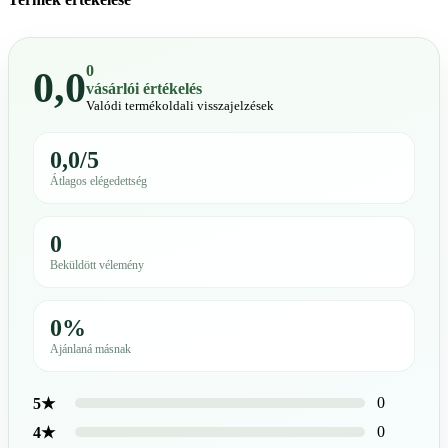
0
0,0
vásárlói értékelés
Valódi termékoldali visszajelzések
0,0/5
Átlagos elégedettség
0
Beküldött vélemény
0%
Ajánlaná másnak
0
5★
0
4★