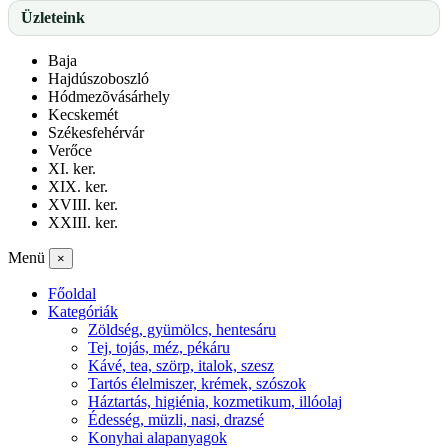
Üzleteink
Baja
Hajdúszoboszló
Hódmezõvásárhely
Kecskemét
Székesfehérvár
Verőce
XI. ker.
XIX. ker.
XVIII. ker.
XXIII. ker.
Menü
×
Főoldal
Kategóriák
Zöldség, gyümölcs, hentesáru
Tej, tojás, méz, pékáru
Kávé, tea, szörp, italok, szesz
Tartós élelmiszer, krémek, szószok
Háztartás, higiénia, kozmetikum, illóolaj
Édesség, müzli, nasi, drazsé
Konyhai alapanyagok