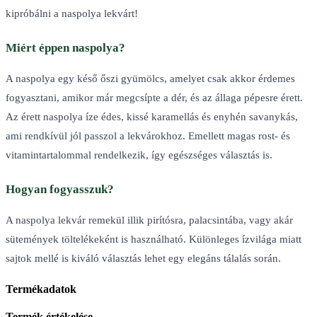
kipróbálni a naspolya lekvárt!
Miért éppen naspolya?
A naspolya egy késő őszi gyümölcs, amelyet csak akkor érdemes
fogyasztani, amikor már megcsípte a dér, és az állaga pépesre érett.
Az érett naspolya íze édes, kissé karamellás és enyhén savanykás,
ami rendkívül jól passzol a lekvárokhoz. Emellett magas rost- és
vitamintartalommal rendelkezik, így egészséges választás is.
Hogyan fogyasszuk?
A naspolya lekvár remekül illik pirítósra, palacsintába, vagy akár
sütemények töltelékeként is használható. Különleges ízvilága miatt
sajtok mellé is kiváló választás lehet egy elegáns tálalás során.
Termékadatok
Termék értékelése