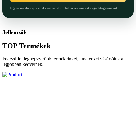
Egy termékhez egy értékelést tárolunk felhasználónként vagy látogatónként.
Jellemzők
TOP
Termékek
Fedezd fel legnépszerűbb termékeinket, amelyeket vásárlóink a
legjobban kedvelnek!