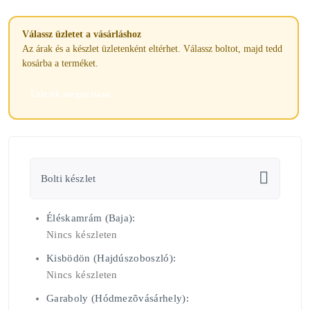
Válassz üzletet a vásárláshoz
Az árak és a készlet üzletenként eltérhet. Válassz boltot, majd tedd
kosárba a terméket.
Üzletek megnyitása
Bolti készlet
Éléskamrám (Baja):
Nincs készleten
Kisbödön (Hajdúszoboszló):
Nincs készleten
Garaboly (Hódmezõvásárhely):