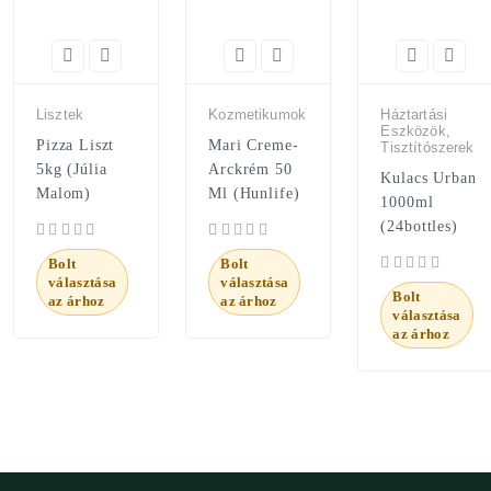
Lisztek
Kozmetikumok
Háztartási
Eszközök,
Pizza Liszt
Mari Creme-
Tisztítószerek
5kg (Júlia
Arckrém 50
Kulacs Urban
Malom)
Ml (Hunlife)
1000ml
(24bottles)
Bolt
Bolt
választása
választása
Bolt
az árhoz
az árhoz
választása
az árhoz