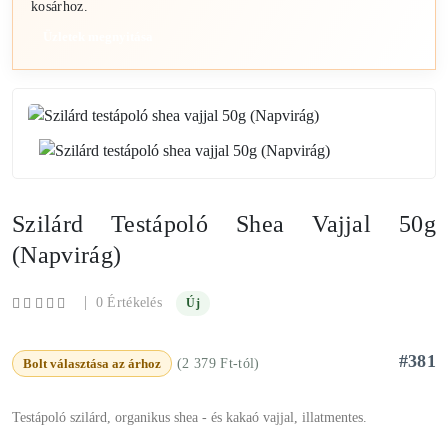
kosárhoz.
Üzletek megnyitása
Szilárd Testápoló Shea Vajjal 50g
(Napvirág)
|
0 Értékelés
Új
#381
Bolt választása az árhoz
(2 379 Ft-tól)
Testápoló szilárd, organikus shea - és kakaó vajjal, illatmentes.