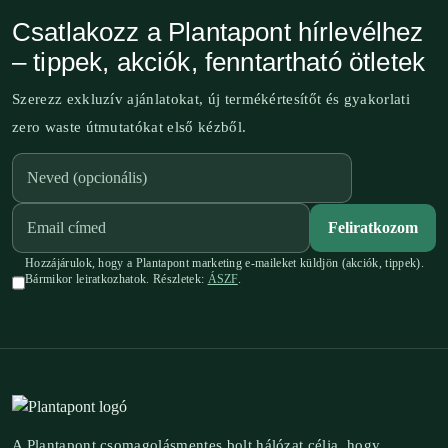
Csatlakozz a Plantapont hírlevélhez
– tippek, akciók, fenntartható ötletek
Szerezz exkluzív ajánlatokat, új termékértesítőt és gyakorlati
zero waste útmutatókat első kézből.
Feliratkozom
Hozzájárulok, hogy a Plantapont marketing e-maileket küldjön (akciók, tippek).
Bármikor leiratkozhatok. Részletek:
ÁSZF
.
A Plantapont csomagolásmentes bolt hálózat célja, hogy