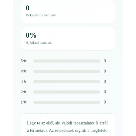
0
Beküldött vélemény
0%
Ajánlaná másnak
5★
0
4★
0
3★
0
2★
0
1★
0
Légy te az első, aki valódi tapasztalatot ír erről
a termékről. Az értékelések segítik a megfelelő