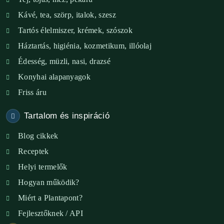
XI. ker. – Lemérem
Kávé, tea, szörp, italok, szesz
Tartós élelmiszer, krémek, szószok
XIX. ker. – Boldog Föld
Háztartás, higiénia, kozmetikum, illóolaj
XVIII. ker. – Eni Mag-ház
Édesség, müzli, nasi, drazsé
Konyhai alapanyagok
XXIII. ker. – Panelpék
Friss áru
Tartalom és inspiráció
Blog cikkek
Receptek
Helyi termelők
Hogyan működik?
Miért a Plantapont?
Fejlesztőknek / API