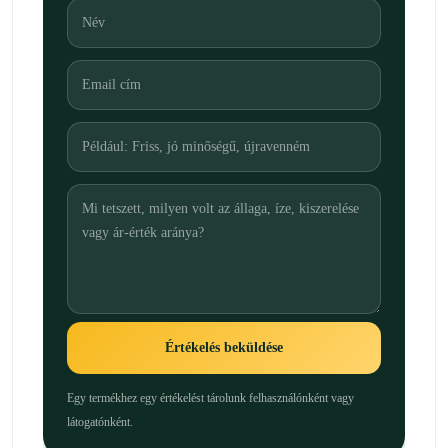
Értékelés beküldése
Egy termékhez egy értékelést tárolunk felhasználónként vagy
látogatónként.