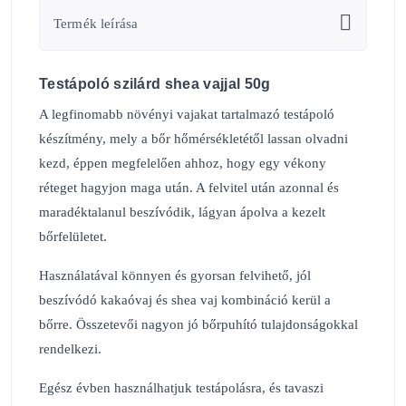
Termék leírása
Testápoló szilárd shea vajjal 50g
A legfinomabb növényi vajakat tartalmazó testápoló
készítmény, mely a bőr hőmérsékletétől lassan olvadni
kezd, éppen megfelelően ahhoz, hogy egy vékony
réteget hagyjon maga után. A felvitel után azonnal és
maradéktalanul beszívódik, lágyan ápolva a kezelt
bőrfelületet.
Használatával könnyen és gyorsan felvihető, jól
beszívódó kakaóvaj és shea vaj kombináció kerül a
bőrre. Összetevői nagyon jó bőrpuhító tulajdonságokkal
rendelkezi.
Egész évben használhatjuk testápolásra, és tavaszi