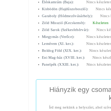
Éléskamrám (Baja):
Nincs készlete
Kisbödön (Hajdúszoboszló):
Nincs kés
Garaboly (Hódmezõvásárhely):
Nincs 
Zöld Misszió (Kecskemét):
Készleten
Zöld Sarok (Székesfehérvár):
Nincs ké
Miegymás (Verőce):
Nincs készlete
Lemérem (XI. ker.):
Nincs készlete
Boldog Föld (XIX. ker.):
Nincs készle
Eni Mag-ház (XVIII. ker.):
Nincs készl
Panelpék (XXIII. ker.):
Nincs készlete
Hiányzik egy csoma
Írd meg nekünk a helyszínt, ahol szív