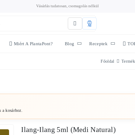
Vásárlás tudatosan, csomagolás nélkül
AI
Miért A PlantaPont?
Blog
Receptek
TO
Főoldal
Termék
s a kosárhoz.
Ilang-Ilang 5ml (Medi Natural)