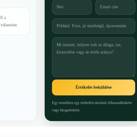
ől a
választást.
Értékelés beküldése
Egy termékhez egy értékelést tárolunk felhasználónként
vagy látogatónként.