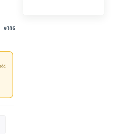
#386
tedd