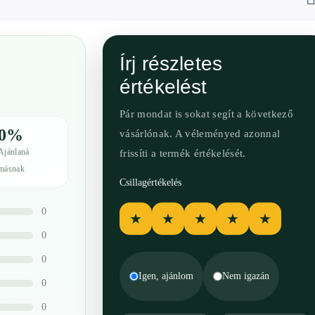
Írj részletes
értékelést
Pár mondat is sokat segít a következő
0%
vásárlónak. A véleményed azonnal
Ajánlaná
frissíti a termék értékelését.
másnak
Csillagértékelés
0
★
★
★
★
★
0
0
Igen, ajánlom
Nem igazán
0
0