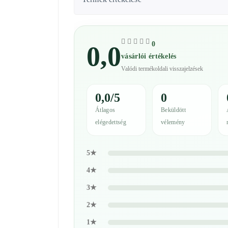
0
0,0
vásárlói értékelés
Valódi termékoldali visszajelzések
0,0/5
0
Átlagos
Beküldött
elégedettség
vélemény
5★
4★
3★
2★
1★