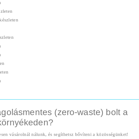
n
zleten
készleten
szleten
n
n
ten
eten
n
golásmentes (zero-waste) bolt a
környékeden?
esen vásárolnál nálunk, és segíthetsz bővíteni a közösségünket!