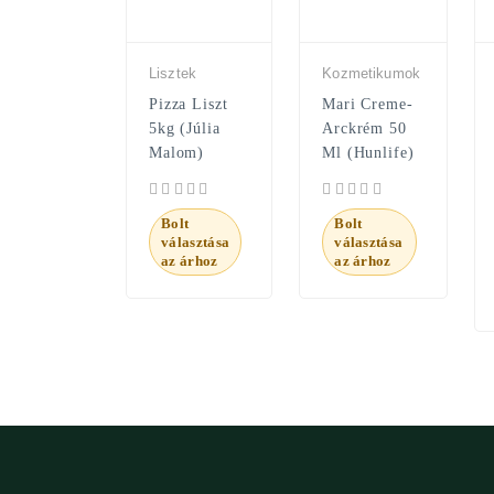
Lisztek
Kozmetikumok
Pizza Liszt
Mari Creme-
5kg (Júlia
Arckrém 50
Malom)
Ml (Hunlife)
Bolt
Bolt
választása
választása
az árhoz
az árhoz