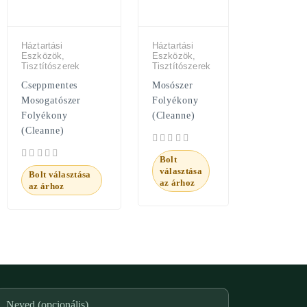
Háztartási
Háztartási
Eszközök,
Eszközök,
Tisztítószerek
Tisztítószerek
Cseppmentes
Mosószer
Mosogatószer
Folyékony
Folyékony
(Cleanne)
(Cleanne)
Bolt
választása
Bolt választása
az árhoz
az árhoz