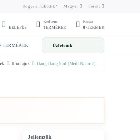
Hogyan működik?
Magyar
Forint
Kedvenc
Kosár
BELÉPÉS
TERMÉKEK
0
-TERMEK
P TERMÉKEK
Üzleteink
ek
Illóolajok
Ilang-Ilang 5ml (Medi Natural)
Üzletek megnyitása
Jellemzők