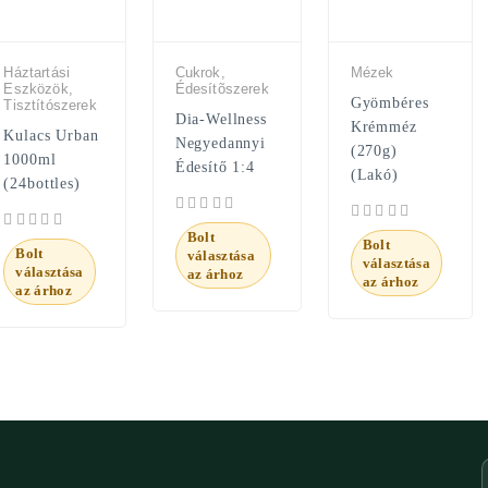
Háztartási
Cukrok,
Mézek
Eszközök,
Édesítõszerek
Gyömbéres
Tisztítószerek
Dia-Wellness
Krémméz
Kulacs Urban
Negyedannyi
(270g)
1000ml
Édesítő 1:4
(Lakó)
(24bottles)
Bolt
Bolt
Bolt
választása
választása
választása
az árhoz
az árhoz
az árhoz