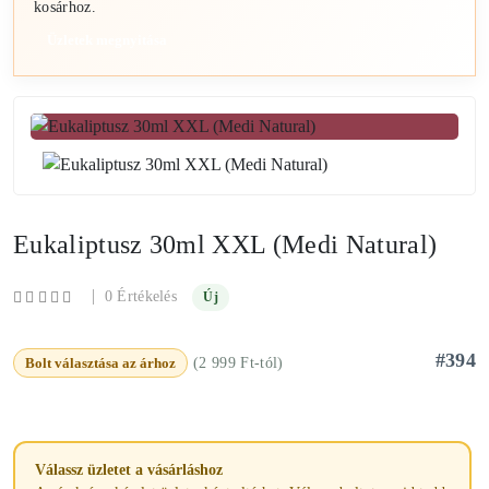
kosárhoz.
Üzletek megnyitása
Eukaliptusz 30ml XXL (Medi Natural)
|
0 Értékelés
Új
#394
Bolt választása az árhoz
(2 999 Ft-tól)
Válassz üzletet a vásárláshoz