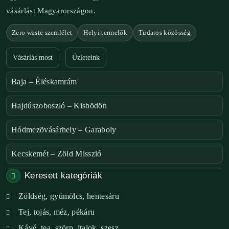
vásárlást Magyarországon.
Zero waste szemlélet
Helyi termelők
Tudatos közösség
Vásárlás most
Üzleteink
Baja – Éléskamrám
Hajdúszoboszló – Kisbödön
Hódmezõvásárhely – Garaboly
Kecskemét – Zöld Misszió
Keresett kategóriák
Székesfehérvár – Zöld Sarok
Zöldség, gyümölcs, hentesáru
Verőce – Miegymás
Tej, tojás, méz, pékáru
XI. ker. – Lemérem
Kávé, tea, szörp, italok, szesz