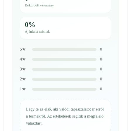
Beküldött vélemény
0%
Ajánlaná másnak
5★
0
4★
0
3★
0
2★
0
1★
0
Légy te az első, aki valódi tapasztalatot ír erről
a termékről. Az értékelések segítik a megfelelő
választást.