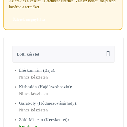
Az árak és a készlet üzletenként eltérhet. Válassz boltot, majd tedd
kosárba a terméket.
Üzletek megnyitása
Bolti készlet
Éléskamrám (Baja):
Nincs készleten
Kisbödön (Hajdúszoboszló):
Nincs készleten
Garaboly (Hódmezõvásárhely):
Nincs készleten
Zöld Misszió (Kecskemét):
Készleten