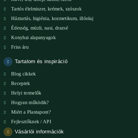
Tartós élelmiszer, krémek, szószok
XIX. ker. – Boldog Föld
Háztartás, higiénia, kozmetikum, illóolaj
XVIII. ker. – Eni Mag-ház
Édesség, müzli, nasi, drazsé
Konyhai alapanyagok
XXIII. ker. – Panelpék
Friss áru
Tartalom és inspiráció
Blog cikkek
Receptek
Helyi termelők
Hogyan működik?
Miért a Plantapont?
Fejlesztőknek / API
Vásárlói információk