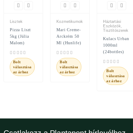
Lisztek
Kozmetikumok
Háztartási
Eszközök,
Pizza Liszt
Mari Creme-
Tisztítószerek
5kg (Júlia
Arckrém 50
Kulacs Urban
Malom)
Ml (Hunlife)
1000ml
(24bottles)
Bolt
Bolt
választása
választása
Bolt
az árhoz
az árhoz
választása
az árhoz