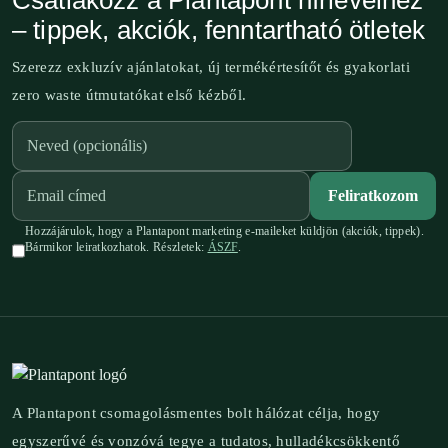
Csatlakozz a Plantapont hírlevélhez
– tippek, akciók, fenntartható ötletek
Szerezz exkluzív ajánlatokat, új termékértesítőt és gyakorlati
zero waste útmutatókat első kézből.
Feliratkozom
Hozzájárulok, hogy a Plantapont marketing e-maileket küldjön (akciók, tippek).
Bármikor leiratkozhatok. Részletek:
ÁSZF
.
A Plantapont csomagolásmentes bolt hálózat célja, hogy
egyszerűvé és vonzóvá tegye a tudatos, hulladékcsökkentő