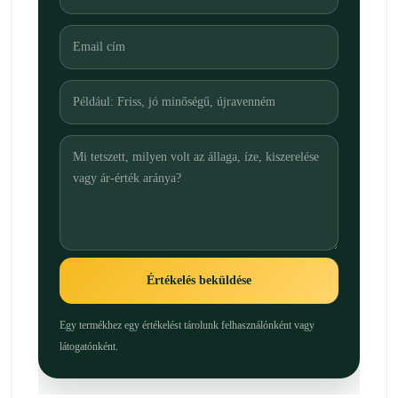
Értékelés beküldése
Egy termékhez egy értékelést tárolunk felhasználónként vagy
látogatónként.