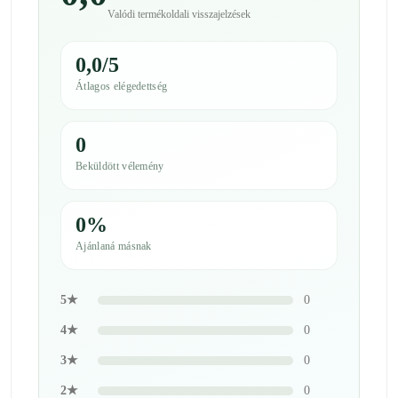
Valódi termékoldali visszajelzések
0,0/5
Átlagos elégedettség
0
Beküldött vélemény
0%
Ajánlaná másnak
5★
0
4★
0
3★
0
2★
0