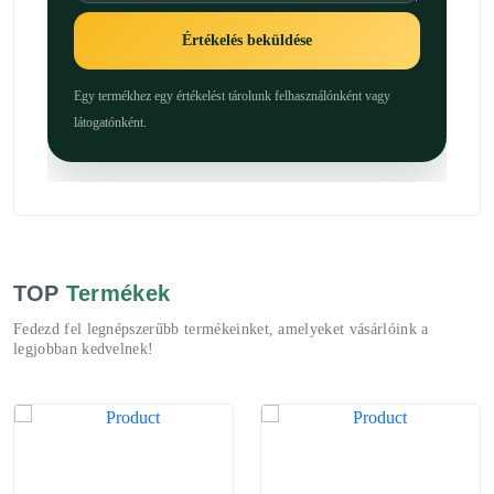
Értékelés beküldése
Egy termékhez egy értékelést tárolunk felhasználónként vagy
látogatónként.
TOP
Termékek
Fedezd fel legnépszerűbb termékeinket, amelyeket vásárlóink a
legjobban kedvelnek!