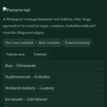
A Plantapont csomagolásmentes bolt hálózat célja, hogy
egyszerűvé és vonzóvá tegye a tudatos, hulladékcsökkentő
vásárlást Magyarországon.
Zero waste szemlélet
Helyi termelők
Tudatos közösség
Vásárlás most
Üzleteink
Baja – Éléskamrám
Hajdúszoboszló – Kisbödön
Hódmezõvásárhely – Garaboly
Kecskemét – Zöld Misszió