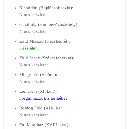
Kisbödön (Hajdúszoboszló):
Nincs készleten
Garaboly (Hódmezõvásárhely):
Nincs készleten
Zöld Misszió (Kecskemét):
Készleten
Zöld Sarok (Székesfehérvár):
Nincs készleten
Miegymás (Verőce):
Nincs készleten
Lemérem (XI. ker.):
Forgalmazzuk a terméket
Boldog Föld (XIX. ker.):
Nincs készleten
Eni Mag-ház (XVIII. ker.):