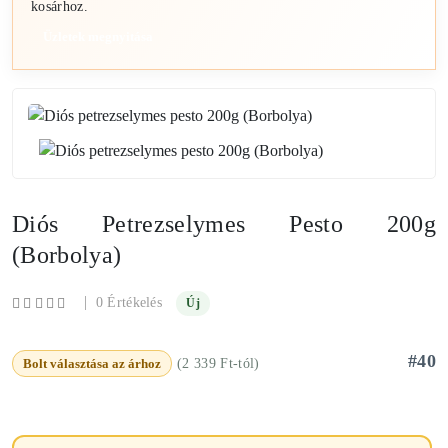
kosárhoz.
Üzletek megnyitása
Diós Petrezselymes Pesto 200g
(Borbolya)
|
0 Értékelés
Új
#40
Bolt választása az árhoz
(2 339 Ft-tól)