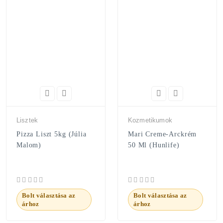
Lisztek
Kozmetikumok
Pizza Liszt 5kg (Júlia
Mari Creme-Arckrém
Malom)
50 Ml (Hunlife)
Bolt választása az
Bolt választása az
árhoz
árhoz