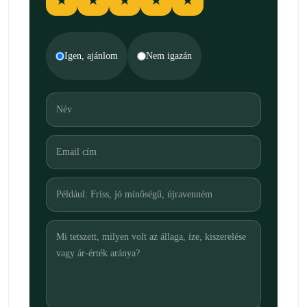
★
★
★
★
★
Igen, ajánlom
Nem igazán