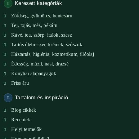
Keresett kategóriák
Székesfehérvár – Zöld Sarok
Zöldség, gyümölcs, hentesáru
Verőce – Miegymás
Tej, tojás, méz, pékáru
XI. ker. – Lemérem
Kávé, tea, szörp, italok, szesz
Tartós élelmiszer, krémek, szószok
XIX. ker. – Boldog Föld
Háztartás, higiénia, kozmetikum, illóolaj
XVIII. ker. – Eni Mag-ház
Édesség, müzli, nasi, drazsé
Konyhai alapanyagok
XXIII. ker. – Panelpék
Friss áru
Tartalom és inspiráció
Blog cikkek
Receptek
Helyi termelők
Hogyan működik?