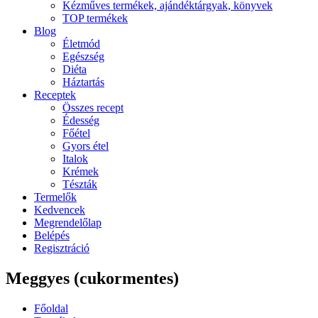
Kézműves termékek, ajándéktárgyak, könyvek
TOP termékek
Blog
Életmód
Egészség
Diéta
Háztartás
Receptek
Összes recept
Édesség
Főétel
Gyors étel
Italok
Krémek
Tészták
Termelők
Kedvencek
Megrendelőlap
Belépés
Regisztráció
Meggyes (cukormentes)
Főoldal