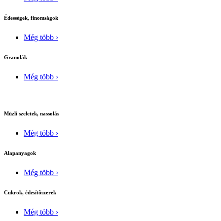
Édességek, finomságok
Még több ›
Granolák
Még több ›
Müzli szeletek, nassolás
Még több ›
Alapanyagok
Még több ›
Cukrok, édesítõszerek
Még több ›