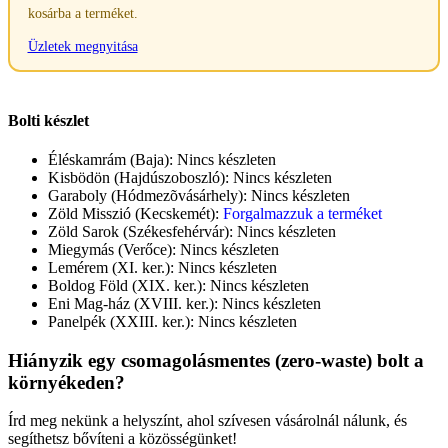
kosárba a terméket.
Üzletek megnyitása
Bolti készlet
Éléskamrám (Baja):
Nincs készleten
Kisbödön (Hajdúszoboszló):
Nincs készleten
Garaboly (Hódmezõvásárhely):
Nincs készleten
Zöld Misszió (Kecskemét):
Forgalmazzuk a terméket
Zöld Sarok (Székesfehérvár):
Nincs készleten
Miegymás (Verőce):
Nincs készleten
Lemérem (XI. ker.):
Nincs készleten
Boldog Föld (XIX. ker.):
Nincs készleten
Eni Mag-ház (XVIII. ker.):
Nincs készleten
Panelpék (XXIII. ker.):
Nincs készleten
Hiányzik egy csomagolásmentes (zero-waste) bolt a
környékeden?
Írd meg nekünk a helyszínt, ahol szívesen vásárolnál nálunk, és
segíthetsz bővíteni a közösségünket!