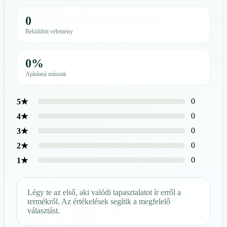
0
Beküldött vélemény
0%
Ajánlaná másnak
0
5★
0
4★
0
3★
0
2★
0
1★
Légy te az első, aki valódi tapasztalatot ír erről a
termékről. Az értékelések segítik a megfelelő
választást.