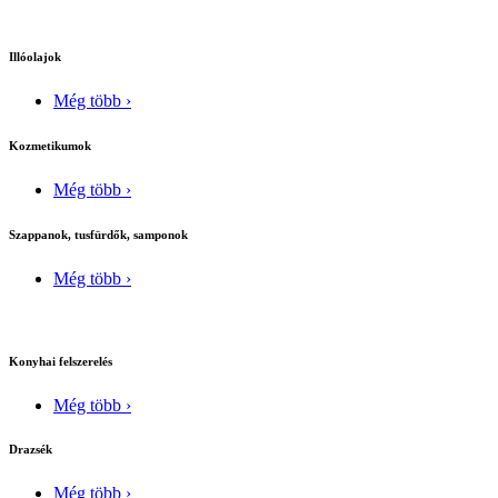
Illóolajok
Még több ›
Kozmetikumok
Még több ›
Szappanok, tusfürdők, samponok
Még több ›
Konyhai felszerelés
Még több ›
Drazsék
Még több ›