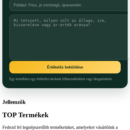
Értékelés beküldése
Egy termékhez egy értékelést tárolunk felhasználónként vagy látogatónként.
Jellemzők
TOP
Termékek
Fedezd fel legnépszerűbb termékeinket, amelyeket vásárlóink a