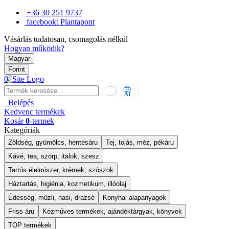
+36 30 251 9737
facebook: Plantapont
Vásárlás tudatosan, csomagolás nélkül
Hogyan működik?
Magyar
Forint
0
AI
Belépés
Kedvenc
termékek
Kosár
0
-termek
Kategóriák
Zöldség, gyümölcs, hentesáru
Tej, tojás, méz, pékáru
Kávé, tea, szörp, italok, szesz
Tartós élelmiszer, krémek, szószok
Háztartás, higiénia, kozmetikum, illóolaj
Édesség, müzli, nasi, drazsé
Konyhai alapanyagok
Friss áru
Kézműves termékek, ajándéktárgyak, könyvek
TOP termékek