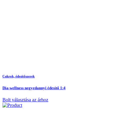
Cukrok, édesítõszerek
Dia-wellness negyedannyi édesítő 1:4
Bolt választása az árhoz