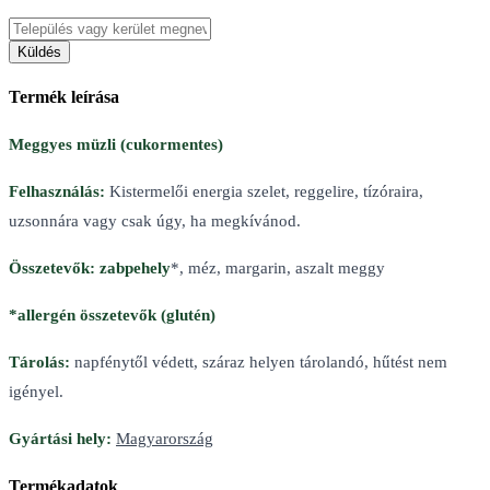
Küldés
Termék leírása
Meggyes müzli (cukormentes)
Felhasználás:
Kistermelői energia szelet, reggelire, tízóraira,
uzsonnára vagy csak úgy, ha megkívánod.
Összetevők:
zabpehely
*, méz, margarin, aszalt meggy
*allergén összetevők (glutén)
Tárolás:
napfénytől védett, száraz helyen tárolandó, hűtést nem
igényel.
Gyártási hely:
Magyarország
Termékadatok