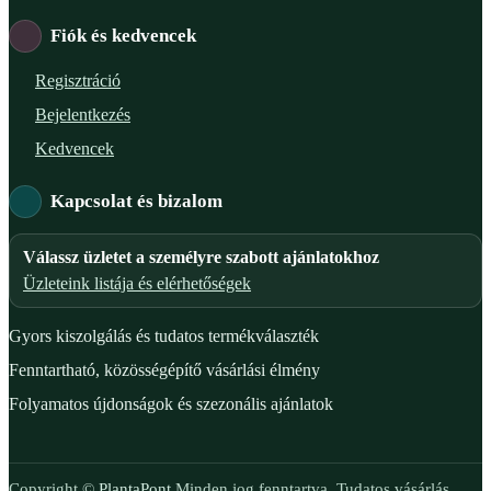
Fiók és kedvencek
Regisztráció
Bejelentkezés
Kedvencek
Kapcsolat és bizalom
Válassz üzletet a személyre szabott ajánlatokhoz
Üzleteink listája és elérhetőségek
Gyors kiszolgálás és tudatos termékválaszték
Fenntartható, közösségépítő vásárlási élmény
Folyamatos újdonságok és szezonális ajánlatok
Copyright ©
PlantaPont
Minden jog fenntartva. Tudatos vásárlás,