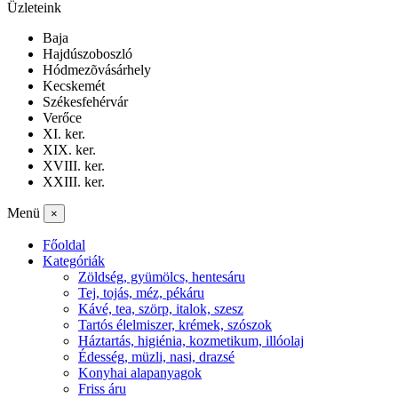
Üzleteink
Baja
Hajdúszoboszló
Hódmezõvásárhely
Kecskemét
Székesfehérvár
Verőce
XI. ker.
XIX. ker.
XVIII. ker.
XXIII. ker.
Menü
×
Főoldal
Kategóriák
Zöldség, gyümölcs, hentesáru
Tej, tojás, méz, pékáru
Kávé, tea, szörp, italok, szesz
Tartós élelmiszer, krémek, szószok
Háztartás, higiénia, kozmetikum, illóolaj
Édesség, müzli, nasi, drazsé
Konyhai alapanyagok
Friss áru