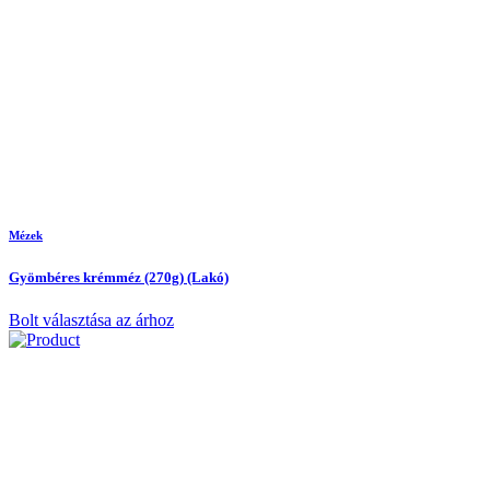
Mézek
Gyömbéres krémméz (270g) (Lakó)
Bolt választása az árhoz