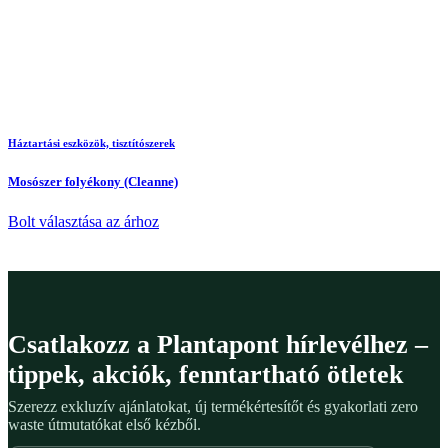
Háztartási eszközök, tisztítószerek
Mosószer folyékony (Cleanne)
Bolt választása az árhoz
Csatlakozz a Plantapont hírlevélhez –
tippek, akciók, fenntartható ötletek
Szerezz exkluzív ajánlatokat, új termékértesítőt és gyakorlati zero
waste útmutatókat első kézből.