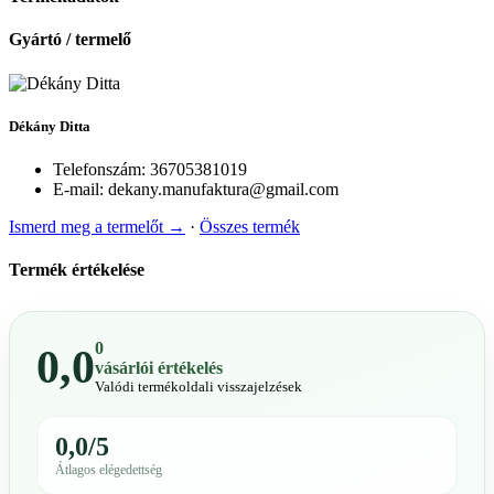
Gyártó / termelő
Dékány Ditta
Telefonszám:
36705381019
E-mail:
dekany.manufaktura@gmail.com
Ismerd meg a termelőt →
·
Összes termék
Termék értékelése
0
0,0
vásárlói értékelés
Valódi termékoldali visszajelzések
0,0/5
Átlagos elégedettség