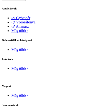
Aszalványok
🌿 Gyömbér
🌿 Vörösáfonya
🌿 Ananász
Még több ›
Gabonafélék és hüvelyesek
Még több ›
Lekvárok
Még több ›
Magvak
Még több ›
Savanyúságok