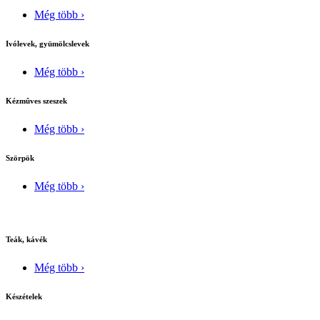
Még több ›
Ivólevek, gyümölcslevek
Még több ›
Kézmûves szeszek
Még több ›
Szörpök
Még több ›
Teák, kávék
Még több ›
Készételek