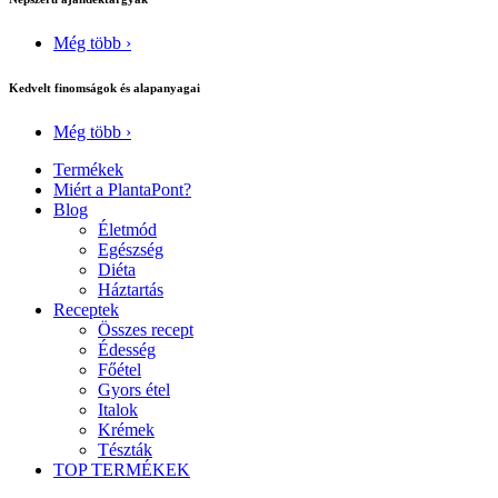
Még több ›
Kedvelt finomságok és alapanyagai
Még több ›
Termékek
Miért a PlantaPont?
Blog
Életmód
Egészség
Diéta
Háztartás
Receptek
Összes recept
Édesség
Főétel
Gyors étel
Italok
Krémek
Tészták
TOP TERMÉKEK