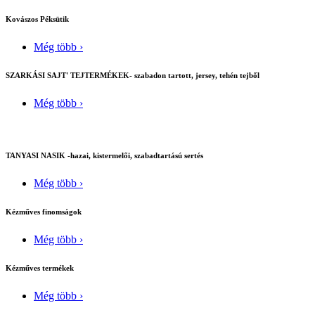
Kovászos Péksütik
Még több ›
SZARKÁSI SAJT' TEJTERMÉKEK- szabadon tartott, jersey, tehén tejből
Még több ›
TANYASI NASIK -hazai, kistermelői, szabadtartású sertés
Még több ›
Kézműves finomságok
Még több ›
Kézműves termékek
Még több ›