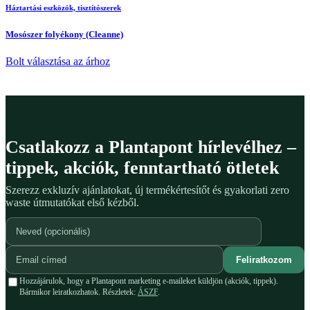
Háztartási eszközök, tisztítószerek
Mosószer folyékony (Cleanne)
Bolt választása az árhoz
Csatlakozz a Plantapont hírlevélhez –
tippek, akciók, fenntartható ötletek
Szerezz exkluzív ajánlatokat, új termékértesítőt és gyakorlati zero
waste útmutatókat első kézből.
Feliratkozom
Hozzájárulok, hogy a Plantapont marketing e-maileket küldjön (akciók, tippek).
Bármikor leiratkozhatok. Részletek:
ÁSZF
.