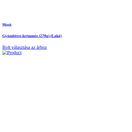
Mézek
Gyömbéres krémméz (270g) (Lakó)
Bolt választása az árhoz