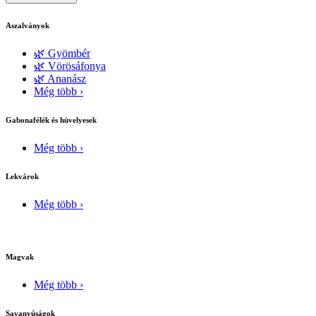
Aszalványok
🌿 Gyömbér
🌿 Vörösáfonya
🌿 Ananász
Még több ›
Gabonafélék és hüvelyesek
Még több ›
Lekvárok
Még több ›
Magvak
Még több ›
Savanyúságok