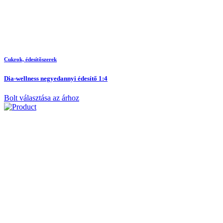
Cukrok, édesítõszerek
Dia-wellness negyedannyi édesítő 1:4
Bolt választása az árhoz