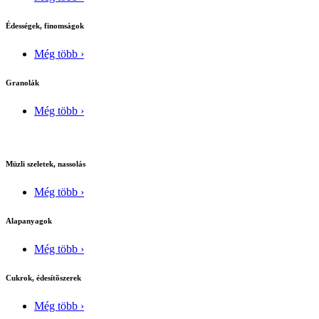
Édességek, finomságok
Még több ›
Granolák
Még több ›
Müzli szeletek, nassolás
Még több ›
Alapanyagok
Még több ›
Cukrok, édesítõszerek
Még több ›