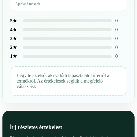
Ajánlaná másnak
0
5★
0
4★
0
3★
0
2★
0
1★
Légy te az első, aki valódi tapasztalatot ír erről a
termékről. Az értékelések segítik a megfelelő
választást.
Írj részletes értékelést