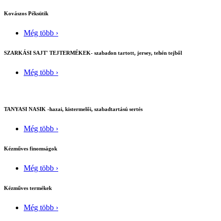
Kovászos Péksütik
Még több ›
SZARKÁSI SAJT' TEJTERMÉKEK- szabadon tartott, jersey, tehén tejből
Még több ›
TANYASI NASIK -hazai, kistermelői, szabadtartású sertés
Még több ›
Kézműves finomságok
Még több ›
Kézműves termékek
Még több ›