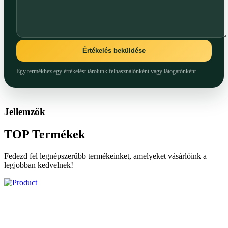
Értékelés beküldése
Egy termékhez egy értékelést tárolunk felhasználónként vagy látogatónként.
Jellemzők
TOP
Termékek
Fedezd fel legnépszerűbb termékeinket, amelyeket vásárlóink a
legjobban kedvelnek!