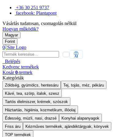
+36 30 251 9737
facebook: Plantapont
Vásárlás tudatosan, csomagolás nélkül
Hogyan működik?
Magyar
Forint
0
AI
Belépés
Kedvenc
termékek
Kosár
0
-termek
Kategóriák
Zöldség, gyümölcs, hentesáru
Tej, tojás, méz, pékáru
Kávé, tea, szörp, italok, szesz
Tartós élelmiszer, krémek, szószok
Háztartás, higiénia, kozmetikum, illóolaj
Édesség, müzli, nasi, drazsé
Konyhai alapanyagok
Friss áru
Kézműves termékek, ajándéktárgyak, könyvek
TOP termékek