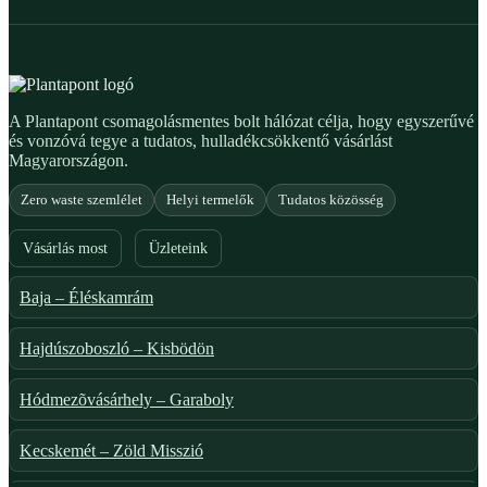
A Plantapont csomagolásmentes bolt hálózat célja, hogy egyszerűvé
és vonzóvá tegye a tudatos, hulladékcsökkentő vásárlást
Magyarországon.
Zero waste szemlélet
Helyi termelők
Tudatos közösség
Vásárlás most
Üzleteink
Baja – Éléskamrám
Hajdúszoboszló – Kisbödön
Hódmezõvásárhely – Garaboly
Kecskemét – Zöld Misszió