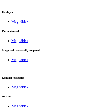
Illóolajok
Még több ›
Kozmetikumok
Még több ›
Szappanok, tusfürdők, samponok
Még több ›
Konyhai felszerelés
Még több ›
Drazsék
Még több ›