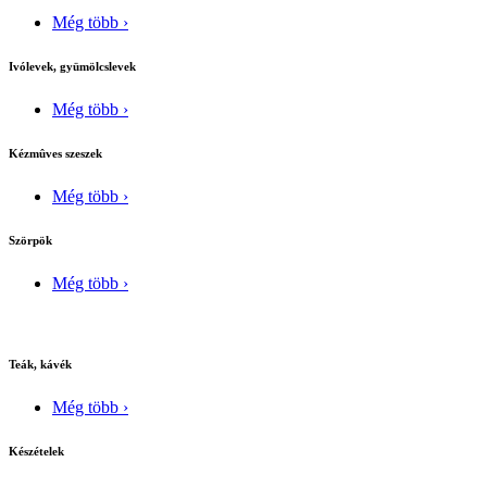
Még több ›
Ivólevek, gyümölcslevek
Még több ›
Kézmûves szeszek
Még több ›
Szörpök
Még több ›
Teák, kávék
Még több ›
Készételek