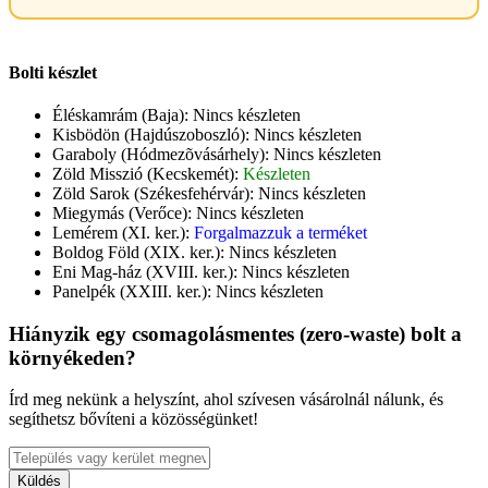
Bolti készlet
Éléskamrám (Baja):
Nincs készleten
Kisbödön (Hajdúszoboszló):
Nincs készleten
Garaboly (Hódmezõvásárhely):
Nincs készleten
Zöld Misszió (Kecskemét):
Készleten
Zöld Sarok (Székesfehérvár):
Nincs készleten
Miegymás (Verőce):
Nincs készleten
Lemérem (XI. ker.):
Forgalmazzuk a terméket
Boldog Föld (XIX. ker.):
Nincs készleten
Eni Mag-ház (XVIII. ker.):
Nincs készleten
Panelpék (XXIII. ker.):
Nincs készleten
Hiányzik egy csomagolásmentes (zero-waste) bolt a
környékeden?
Írd meg nekünk a helyszínt, ahol szívesen vásárolnál nálunk, és
segíthetsz bővíteni a közösségünket!
Küldés