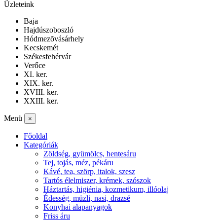
Üzleteink
Baja
Hajdúszoboszló
Hódmezõvásárhely
Kecskemét
Székesfehérvár
Verőce
XI. ker.
XIX. ker.
XVIII. ker.
XXIII. ker.
Menü
×
Főoldal
Kategóriák
Zöldség, gyümölcs, hentesáru
Tej, tojás, méz, pékáru
Kávé, tea, szörp, italok, szesz
Tartós élelmiszer, krémek, szószok
Háztartás, higiénia, kozmetikum, illóolaj
Édesség, müzli, nasi, drazsé
Konyhai alapanyagok
Friss áru