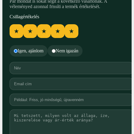
Pár mondat is sokat segít a következő vásárlónak. A
véleményed azonnal frissíti a termék értékelését.
Csillagértékelés
★
★
★
★
★
Igen, ajánlom
Nem igazán