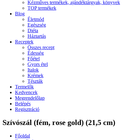
Kézműves termékek, ajándéktárgyak, könyvek
TOP termékek
Blog
Életmód
Egészség
Diéta
Háztartás
Receptek
Összes recept
Édesség
Főétel
Gyors étel
Italok
Krémek
Tészták
Termelők
Kedvencek
Megrendelőlap
Belépés
Regisztráció
Szívószál (fém, rose gold) (21,5 cm)
Főoldal