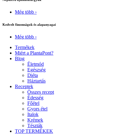
Még több ›
Kedvelt finomságok és alapanyagai
Még több ›
Termékek
Miért a PlantaPont?
Blog
Életmód
Egészség
Diéta
Háztartás
Receptek
Összes recept
Édesség
Főétel
Gyors étel
Italok
Krémek
Tészták
TOP TERMÉKEK