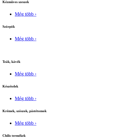
Kézmûves szeszek
Még több ›
Szörpök
Még több ›
Teák, kávék
Még több ›
Készételek
Még több ›
Krémek, szószok, pástétomok
Még több ›
Chilis termékek