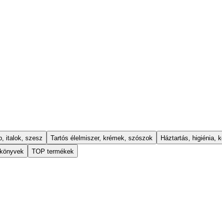
, italok, szesz
Tartós élelmiszer, krémek, szószok
Háztartás, higiénia, k
 könyvek
TOP termékek