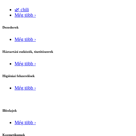
🌿 chili
Még több ›
Dezodorok
Még több ›
Háztartási eszközök, tisztítószerek
Még több ›
Higiéniai felszerelések
Még több ›
Illóolajok
Még több ›
Kozmetikumok