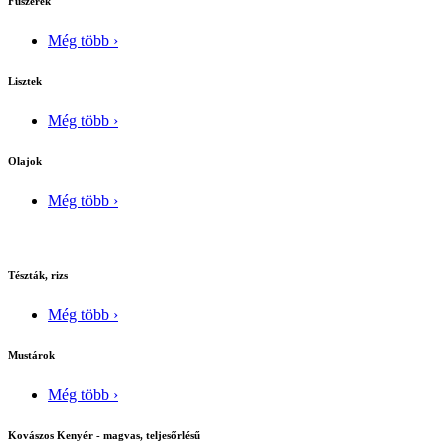
Fûszerek
Még több ›
Lisztek
Még több ›
Olajok
Még több ›
Tészták, rizs
Még több ›
Mustárok
Még több ›
Kovászos Kenyér - magvas, teljesőrlésű