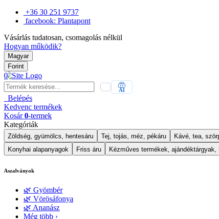
+36 30 251 9737
facebook: Plantapont
Vásárlás tudatosan, csomagolás nélkül
Hogyan működik?
Magyar
Forint
0
AI
Belépés
Kedvenc
termékek
Kosár
0
-termek
Kategóriák
Zöldség, gyümölcs, hentesáru
Tej, tojás, méz, pékáru
Kávé, tea, szörp
Konyhai alapanyagok
Friss áru
Kézműves termékek, ajándéktárgyak,
Aszalványok
🌿 Gyömbér
🌿 Vörösáfonya
🌿 Ananász
Még több ›