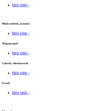
Még több ›
Müzli szeletek, nassolás
Még több ›
Alapanyagok
Még több ›
Cukrok, édesítõszerek
Még több ›
Ecetek
Még több ›