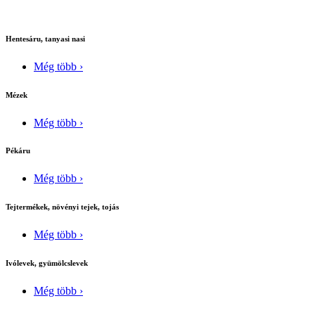
Hentesáru, tanyasi nasi
Még több ›
Mézek
Még több ›
Pékáru
Még több ›
Tejtermékek, növényi tejek, tojás
Még több ›
Ivólevek, gyümölcslevek
Még több ›