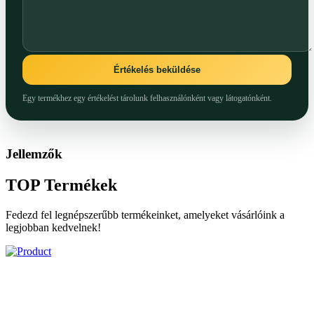
Értékelés beküldése
Egy termékhez egy értékelést tárolunk felhasználónként vagy látogatónként.
Jellemzők
TOP
Termékek
Fedezd fel legnépszerűbb termékeinket, amelyeket vásárlóink a
legjobban kedvelnek!