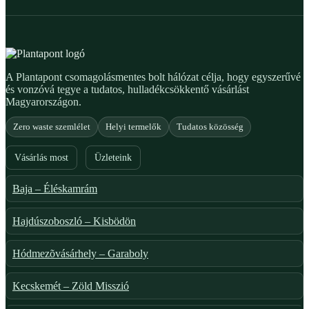
A Plantapont csomagolásmentes bolt hálózat célja, hogy egyszerűvé
és vonzóvá tegye a tudatos, hulladékcsökkentő vásárlást
Magyarországon.
Zero waste szemlélet
Helyi termelők
Tudatos közösség
Vásárlás most
Üzleteink
Baja – Éléskamrám
Hajdúszoboszló – Kisbödön
Hódmezõvásárhely – Garaboly
Kecskemét – Zöld Misszió