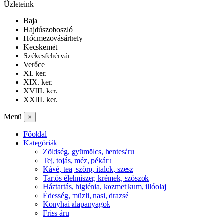
Üzleteink
Baja
Hajdúszoboszló
Hódmezõvásárhely
Kecskemét
Székesfehérvár
Verőce
XI. ker.
XIX. ker.
XVIII. ker.
XXIII. ker.
Menü
×
Főoldal
Kategóriák
Zöldség, gyümölcs, hentesáru
Tej, tojás, méz, pékáru
Kávé, tea, szörp, italok, szesz
Tartós élelmiszer, krémek, szószok
Háztartás, higiénia, kozmetikum, illóolaj
Édesség, müzli, nasi, drazsé
Konyhai alapanyagok
Friss áru