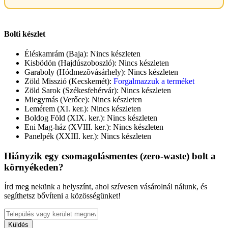
Bolti készlet
Éléskamrám (Baja):
Nincs készleten
Kisbödön (Hajdúszoboszló):
Nincs készleten
Garaboly (Hódmezõvásárhely):
Nincs készleten
Zöld Misszió (Kecskemét):
Forgalmazzuk a terméket
Zöld Sarok (Székesfehérvár):
Nincs készleten
Miegymás (Verőce):
Nincs készleten
Lemérem (XI. ker.):
Nincs készleten
Boldog Föld (XIX. ker.):
Nincs készleten
Eni Mag-ház (XVIII. ker.):
Nincs készleten
Panelpék (XXIII. ker.):
Nincs készleten
Hiányzik egy csomagolásmentes (zero-waste) bolt a
környékeden?
Írd meg nekünk a helyszínt, ahol szívesen vásárolnál nálunk, és
segíthetsz bővíteni a közösségünket!
Küldés