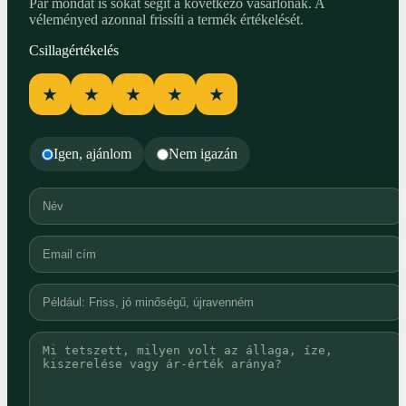
Pár mondat is sokat segít a következő vásárlónak. A
véleményed azonnal frissíti a termék értékelését.
Csillagértékelés
★
★
★
★
★
Igen, ajánlom
Nem igazán