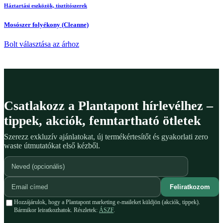
Háztartási eszközök, tisztítószerek
Mosószer folyékony (Cleanne)
Bolt választása az árhoz
Csatlakozz a Plantapont hírlevélhez –
tippek, akciók, fenntartható ötletek
Szerezz exkluzív ajánlatokat, új termékértesítőt és gyakorlati zero
waste útmutatókat első kézből.
Feliratkozom
Hozzájárulok, hogy a Plantapont marketing e-maileket küldjön (akciók, tippek).
Bármikor leiratkozhatok. Részletek:
ÁSZF
.