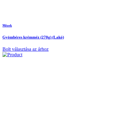
Mézek
Gyömbéres krémméz (270g) (Lakó)
Bolt választása az árhoz