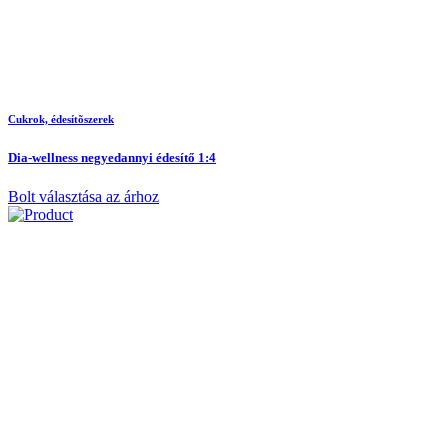
Cukrok, édesítõszerek
Dia-wellness negyedannyi édesítő 1:4
Bolt választása az árhoz