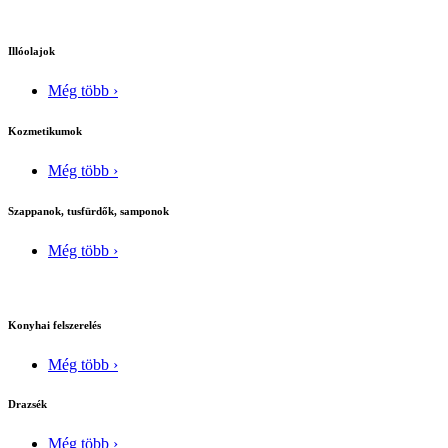
Illóolajok
Még több ›
Kozmetikumok
Még több ›
Szappanok, tusfürdők, samponok
Még több ›
Konyhai felszerelés
Még több ›
Drazsék
Még több ›