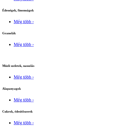
Édességek, finomságok
Még több ›
Granolák
Még több ›
Müzli szeletek, nassolás
Még több ›
Alapanyagok
Még több ›
Cukrok, édesítõszerek
Még több ›