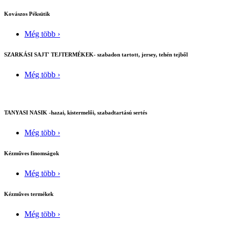
Kovászos Péksütik
Még több ›
SZARKÁSI SAJT' TEJTERMÉKEK- szabadon tartott, jersey, tehén tejből
Még több ›
TANYASI NASIK -hazai, kistermelői, szabadtartású sertés
Még több ›
Kézműves finomságok
Még több ›
Kézműves termékek
Még több ›