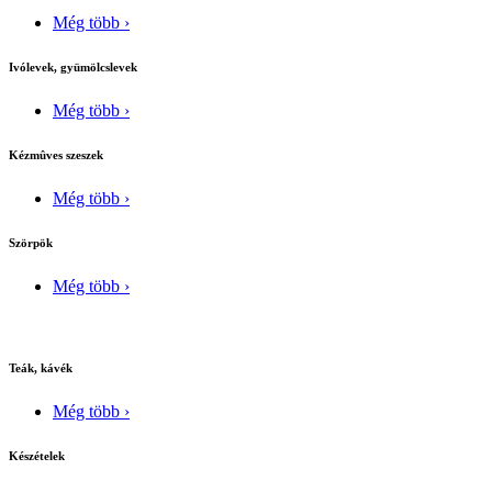
Még több ›
Ivólevek, gyümölcslevek
Még több ›
Kézmûves szeszek
Még több ›
Szörpök
Még több ›
Teák, kávék
Még több ›
Készételek