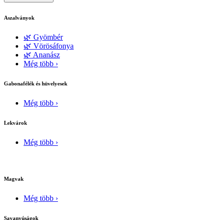
Aszalványok
🌿 Gyömbér
🌿 Vörösáfonya
🌿 Ananász
Még több ›
Gabonafélék és hüvelyesek
Még több ›
Lekvárok
Még több ›
Magvak
Még több ›
Savanyúságok