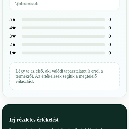
Ajánlaná másnak
0
5★
0
4★
0
3★
0
2★
0
1★
Légy te az első, aki valódi tapasztalatot ír erről a
termékről. Az értékelések segítik a megfelelő
választást.
Írj részletes értékelést