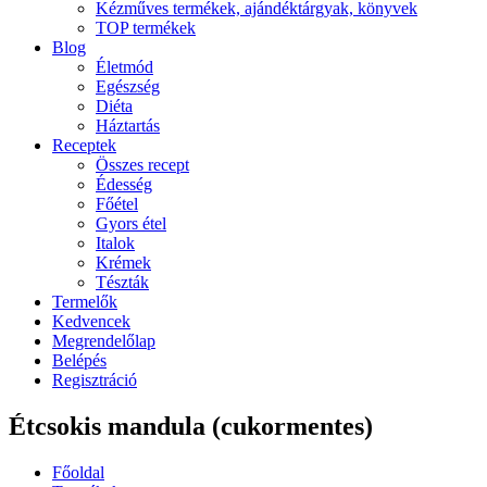
Kézműves termékek, ajándéktárgyak, könyvek
TOP termékek
Blog
Életmód
Egészség
Diéta
Háztartás
Receptek
Összes recept
Édesség
Főétel
Gyors étel
Italok
Krémek
Tészták
Termelők
Kedvencek
Megrendelőlap
Belépés
Regisztráció
Étcsokis mandula (cukormentes)
Főoldal