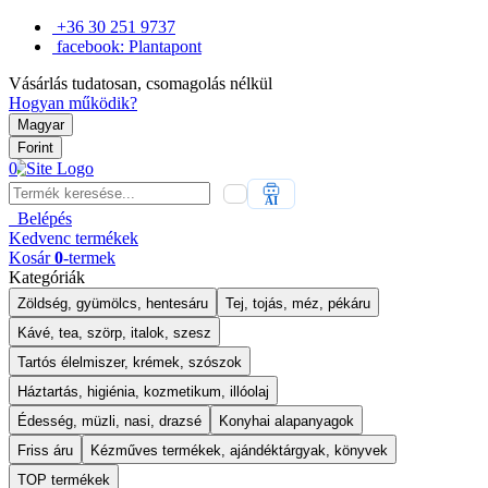
+36 30 251 9737
facebook: Plantapont
Vásárlás tudatosan, csomagolás nélkül
Hogyan működik?
Magyar
Forint
0
AI
Belépés
Kedvenc
termékek
Kosár
0
-termek
Kategóriák
Zöldség, gyümölcs, hentesáru
Tej, tojás, méz, pékáru
Kávé, tea, szörp, italok, szesz
Tartós élelmiszer, krémek, szószok
Háztartás, higiénia, kozmetikum, illóolaj
Édesség, müzli, nasi, drazsé
Konyhai alapanyagok
Friss áru
Kézműves termékek, ajándéktárgyak, könyvek
TOP termékek