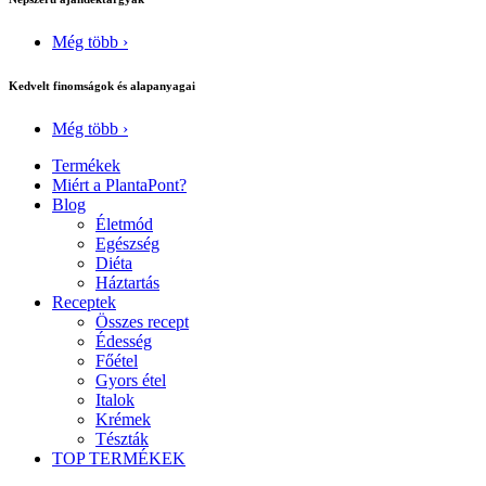
Még több ›
Kedvelt finomságok és alapanyagai
Még több ›
Termékek
Miért a PlantaPont?
Blog
Életmód
Egészség
Diéta
Háztartás
Receptek
Összes recept
Édesség
Főétel
Gyors étel
Italok
Krémek
Tészták
TOP TERMÉKEK