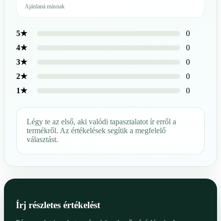
Ajánlaná másnak
0
5★
0
4★
0
3★
0
2★
0
1★
Légy te az első, aki valódi tapasztalatot ír erről a
termékről. Az értékelések segítik a megfelelő
választást.
Írj részletes értékelést