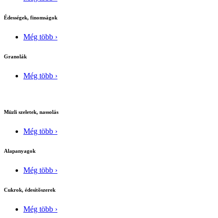
Édességek, finomságok
Még több ›
Granolák
Még több ›
Müzli szeletek, nassolás
Még több ›
Alapanyagok
Még több ›
Cukrok, édesítõszerek
Még több ›