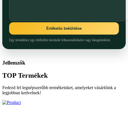
Értékelés beküldése
Egy termékhez egy értékelést tárolunk felhasználónként vagy látogatónként.
Jellemzők
TOP
Termékek
Fedezd fel legnépszerűbb termékeinket, amelyeket vásárlóink a
legjobban kedvelnek!