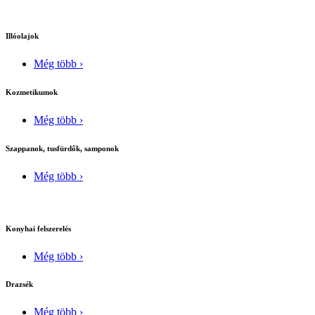
Illóolajok
Még több ›
Kozmetikumok
Még több ›
Szappanok, tusfürdők, samponok
Még több ›
Konyhai felszerelés
Még több ›
Drazsék
Még több ›