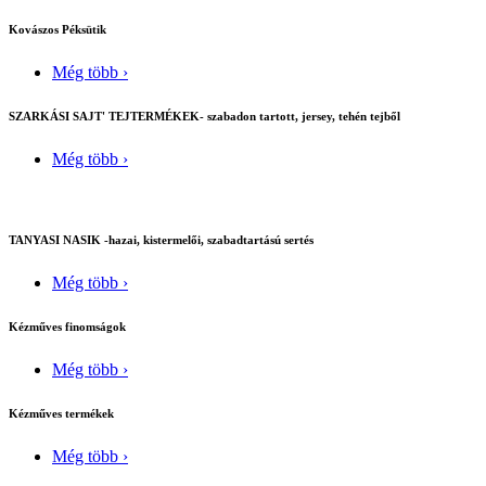
Kovászos Péksütik
Még több ›
SZARKÁSI SAJT' TEJTERMÉKEK- szabadon tartott, jersey, tehén tejből
Még több ›
TANYASI NASIK -hazai, kistermelői, szabadtartású sertés
Még több ›
Kézműves finomságok
Még több ›
Kézműves termékek
Még több ›