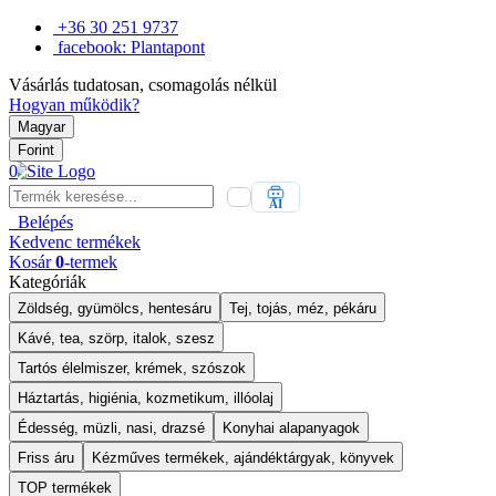
+36 30 251 9737
facebook: Plantapont
Vásárlás tudatosan, csomagolás nélkül
Hogyan működik?
Magyar
Forint
0
AI
Belépés
Kedvenc
termékek
Kosár
0
-termek
Kategóriák
Zöldség, gyümölcs, hentesáru
Tej, tojás, méz, pékáru
Kávé, tea, szörp, italok, szesz
Tartós élelmiszer, krémek, szószok
Háztartás, higiénia, kozmetikum, illóolaj
Édesség, müzli, nasi, drazsé
Konyhai alapanyagok
Friss áru
Kézműves termékek, ajándéktárgyak, könyvek
TOP termékek