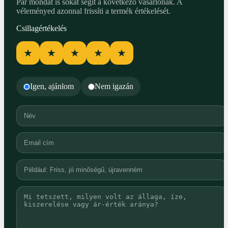
Pár mondat is sokat segít a következő vásárlónak. A
véleményed azonnal frissíti a termék értékelését.
Csillagértékelés
★
★
★
★
★
Igen, ajánlom
Nem igazán