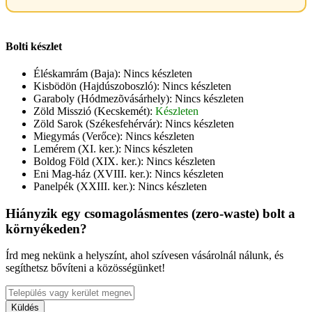
Bolti készlet
Éléskamrám (Baja):
Nincs készleten
Kisbödön (Hajdúszoboszló):
Nincs készleten
Garaboly (Hódmezõvásárhely):
Nincs készleten
Zöld Misszió (Kecskemét):
Készleten
Zöld Sarok (Székesfehérvár):
Nincs készleten
Miegymás (Verőce):
Nincs készleten
Lemérem (XI. ker.):
Nincs készleten
Boldog Föld (XIX. ker.):
Nincs készleten
Eni Mag-ház (XVIII. ker.):
Nincs készleten
Panelpék (XXIII. ker.):
Nincs készleten
Hiányzik egy csomagolásmentes (zero-waste) bolt a
környékeden?
Írd meg nekünk a helyszínt, ahol szívesen vásárolnál nálunk, és
segíthetsz bővíteni a közösségünket!
Küldés