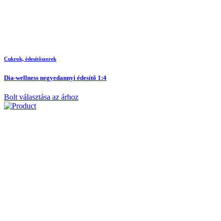
Cukrok, édesítõszerek
Dia-wellness negyedannyi édesítő 1:4
Bolt választása az árhoz