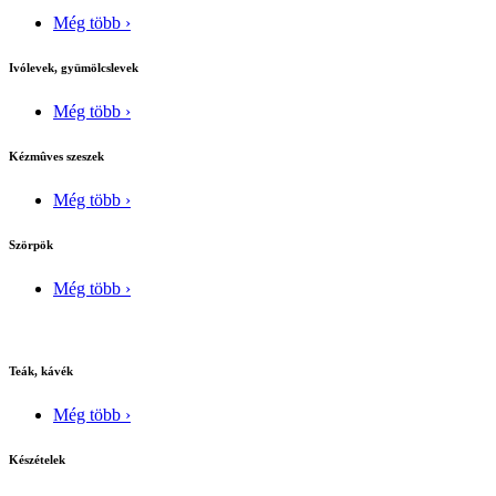
Még több ›
Ivólevek, gyümölcslevek
Még több ›
Kézmûves szeszek
Még több ›
Szörpök
Még több ›
Teák, kávék
Még több ›
Készételek