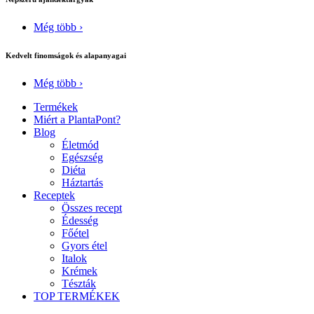
Még több ›
Kedvelt finomságok és alapanyagai
Még több ›
Termékek
Miért a PlantaPont?
Blog
Életmód
Egészség
Diéta
Háztartás
Receptek
Összes recept
Édesség
Főétel
Gyors étel
Italok
Krémek
Tészták
TOP TERMÉKEK