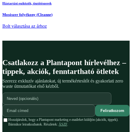
Háztartási eszközök, tisztítószerek
Mosószer folyékony (Cleanne)
Bolt választása az árhoz
Csatlakozz a Plantapont hírlevélhez –
tippek, akciók, fenntartható ötletek
Szerezz exkluzív ajánlatokat, új termékértesítőt és gyakorlati zero
waste útmutatókat első kézből.
Feliratkozom
Hozzájárulok, hogy a Plantapont marketing e-maileket küldjön (akciók, tippek).
Bármikor leiratkozhatok. Részletek:
ÁSZF
.