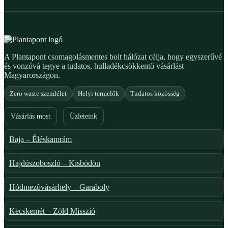
A Plantapont csomagolásmentes bolt hálózat célja, hogy egyszerűvé
és vonzóvá tegye a tudatos, hulladékcsökkentő vásárlást
Magyarországon.
Zero waste szemlélet
Helyi termelők
Tudatos közösség
Vásárlás most
Üzleteink
Baja – Éléskamrám
Hajdúszoboszló – Kisbödön
Hódmezõvásárhely – Garaboly
Kecskemét – Zöld Misszió