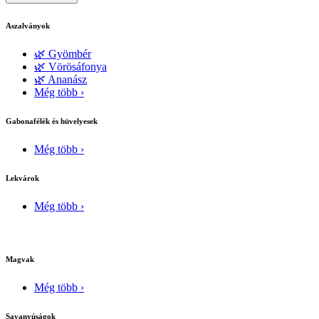
Aszalványok
🌿 Gyömbér
🌿 Vörösáfonya
🌿 Ananász
Még több ›
Gabonafélék és hüvelyesek
Még több ›
Lekvárok
Még több ›
Magvak
Még több ›
Savanyúságok