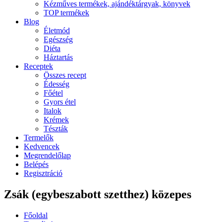
Kézműves termékek, ajándéktárgyak, könyvek
TOP termékek
Blog
Életmód
Egészség
Diéta
Háztartás
Receptek
Összes recept
Édesség
Főétel
Gyors étel
Italok
Krémek
Tészták
Termelők
Kedvencek
Megrendelőlap
Belépés
Regisztráció
Zsák (egybeszabott szetthez) közepes
Főoldal