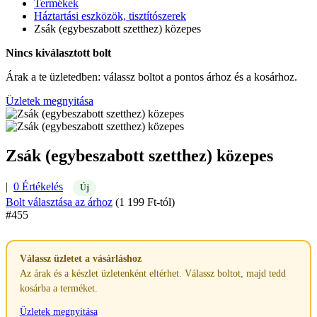
Termékek
Háztartási eszközök, tisztítószerek
Zsák (egybeszabott szetthez) közepes
Nincs kiválasztott bolt
Árak a te üzletedben: válassz boltot a pontos árhoz és a kosárhoz.
Üzletek megnyitása
Zsák (egybeszabott szetthez) közepes
|
0 Értékelés
Új
Bolt választása az árhoz
(1 199 Ft-tól)
#455
Válassz üzletet a vásárláshoz
Az árak és a készlet üzletenként eltérhet. Válassz boltot, majd tedd
kosárba a terméket.
Üzletek megnyitása