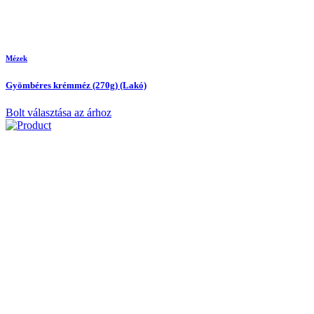
Mézek
Gyömbéres krémméz (270g) (Lakó)
Bolt választása az árhoz