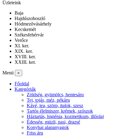
Üzleteink
Baja
Hajdúszoboszló
Hódmezõvásárhely
Kecskemét
Székesfehérvár
Verőce
XI. ker.
XIX. ker.
XVIII. ker.
XXIII. ker.
Menü
×
Főoldal
Kategóriák
Zöldség, gyümölcs, hentesáru
Tej, tojás, méz, pékáru
Kávé, tea, szörp, italok, szesz
Tartós élelmiszer, krémek, szószok
Háztartás, higiénia, kozmetikum, illóolaj
Édesség, müzli, nasi, drazsé
Konyhai alapanyagok
Friss áru