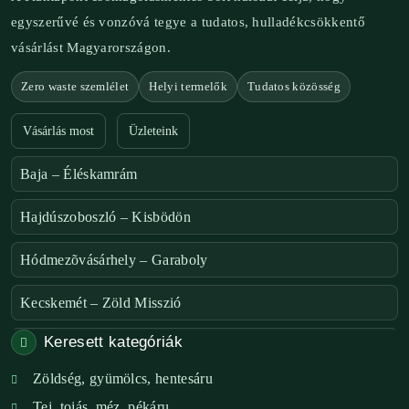
egyszerűvé és vonzóvá tegye a tudatos, hulladékcsökkentő
vásárlást Magyarországon.
Zero waste szemlélet
Helyi termelők
Tudatos közösség
Vásárlás most
Üzleteink
Baja – Éléskamrám
Hajdúszoboszló – Kisbödön
Hódmezõvásárhely – Garaboly
Kecskemét – Zöld Misszió
Keresett kategóriák
Székesfehérvár – Zöld Sarok
Zöldség, gyümölcs, hentesáru
Verőce – Miegymás
Tej, tojás, méz, pékáru