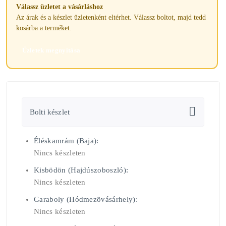
Válassz üzletet a vásárláshoz
Az árak és a készlet üzletenként eltérhet. Válassz boltot, majd tedd
kosárba a terméket.
Üzletek megnyitása
Bolti készlet
Éléskamrám (Baja):
Nincs készleten
Kisbödön (Hajdúszoboszló):
Nincs készleten
Garaboly (Hódmezõvásárhely):
Nincs készleten