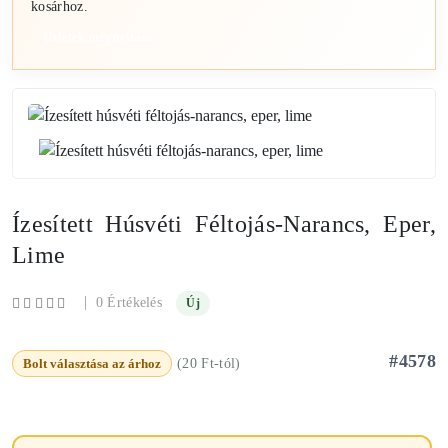
kosárhoz.
Üzletek megnyitása
Ízesített Húsvéti Féltojás-Narancs, Eper,
Lime
|
0 Értékelés
Új
#4578
Bolt választása az árhoz
(20 Ft-tól)