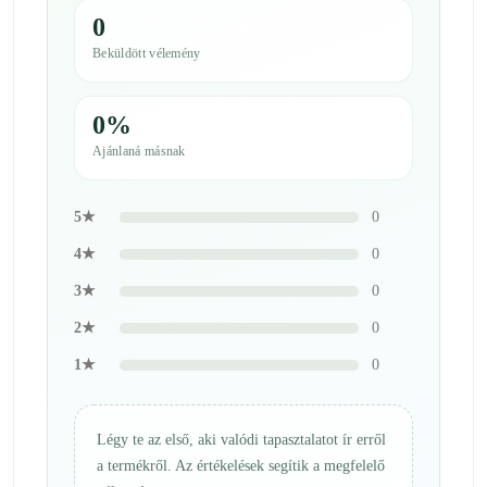
0
Beküldött vélemény
0%
Ajánlaná másnak
5★
0
4★
0
3★
0
2★
0
1★
0
Légy te az első, aki valódi tapasztalatot ír erről
a termékről. Az értékelések segítik a megfelelő