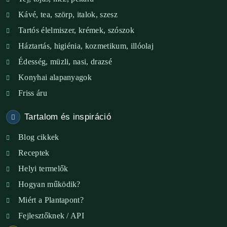
XI. ker. – Lemérem
Kávé, tea, szörp, italok, szesz
Tartós élelmiszer, krémek, szószok
XIX. ker. – Boldog Föld
Háztartás, higiénia, kozmetikum, illóolaj
XVIII. ker. – Eni Mag-ház
Édesség, müzli, nasi, drazsé
Konyhai alapanyagok
XXIII. ker. – Panelpék
Friss áru
Tartalom és inspiráció
Blog cikkek
Receptek
Helyi termelők
Hogyan működik?
Miért a Plantapont?
Fejlesztőknek / API