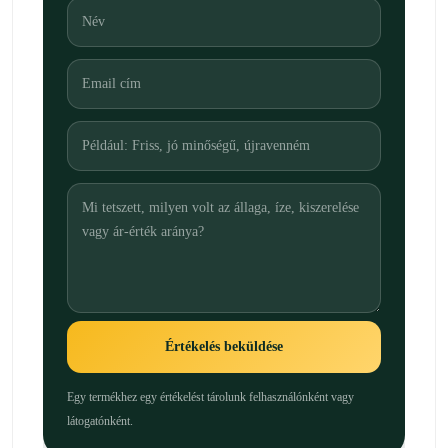
Értékelés beküldése
Egy termékhez egy értékelést tárolunk felhasználónként vagy
látogatónként.