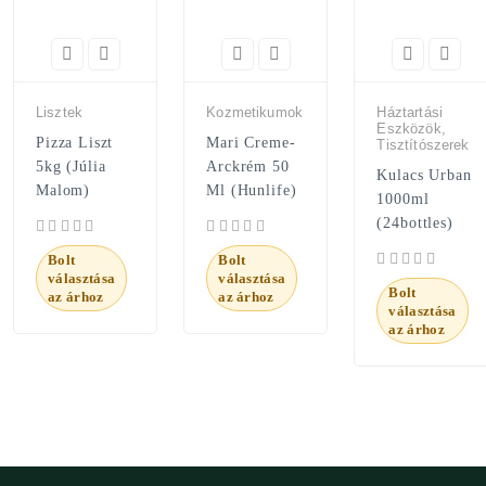
Lisztek
Kozmetikumok
Háztartási
Eszközök,
Pizza Liszt
Mari Creme-
Tisztítószerek
5kg (Júlia
Arckrém 50
Kulacs Urban
Malom)
Ml (Hunlife)
1000ml
(24bottles)
Bolt
Bolt
választása
választása
Bolt
az árhoz
az árhoz
választása
az árhoz