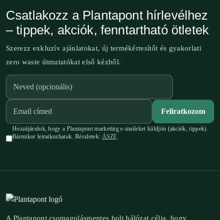
Csatlakozz a Plantapont hírlevélhez
– tippek, akciók, fenntartható ötletek
Szerezz exkluzív ajánlatokat, új termékértesítőt és gyakorlati
zero waste útmutatókat első kézből.
Feliratkozom
Hozzájárulok, hogy a Plantapont marketing e-maileket küldjön (akciók, tippek).
Bármikor leiratkozhatok. Részletek:
ÁSZF
.
A Plantapont csomagolásmentes bolt hálózat célja, hogy