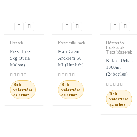
Lisztek
Kozmetikumok
Háztartási
Eszközök,
Pizza Liszt
Mari Creme-
Tisztítószerek
5kg (Júlia
Arckrém 50
Kulacs Urban
Malom)
Ml (Hunlife)
1000ml
(24bottles)
Bolt
Bolt
választása
választása
Bolt
az árhoz
az árhoz
választása
az árhoz