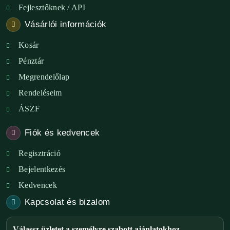
Fejlesztőknek / API
Vásárlói információk
Kosár
Pénztár
Megrendelőlap
Rendeléseim
ÁSZF
Fiók és kedvencek
Regisztráció
Bejelentkezés
Kedvencek
Kapcsolat és bizalom
Válassz üzletet a személyre szabott ajánlatokhoz