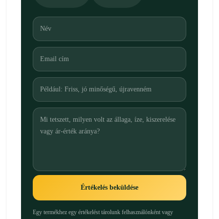
Értékelés beküldése
Egy termékhez egy értékelést tárolunk felhasználónként vagy