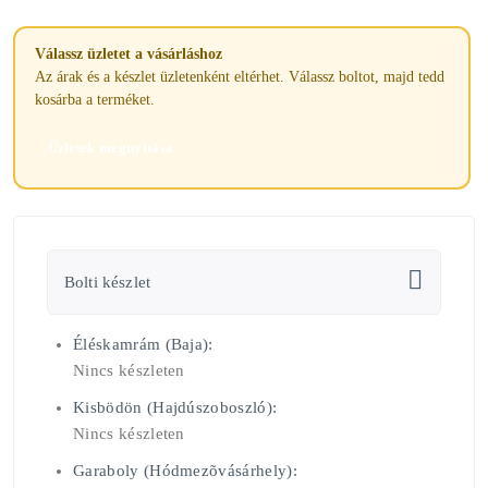
Válassz üzletet a vásárláshoz
Az árak és a készlet üzletenként eltérhet. Válassz boltot, majd tedd
kosárba a terméket.
Üzletek megnyitása
Bolti készlet
Éléskamrám (Baja):
Nincs készleten
Kisbödön (Hajdúszoboszló):
Nincs készleten
Garaboly (Hódmezõvásárhely):