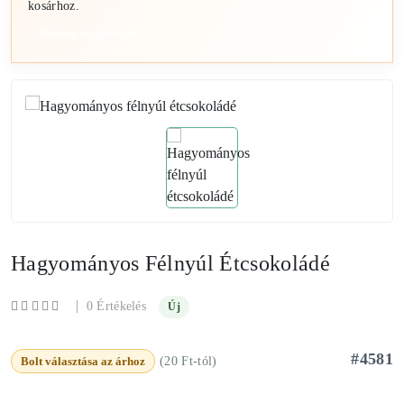
kosárhoz.
Üzletek megnyitása
Hagyományos Félnyúl Étcsokoládé
|
0 Értékelés
Új
#4581
Bolt választása az árhoz
(20 Ft-tól)