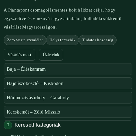
A Plantapont csomagolásmentes bolt hálózat célja, hogy
egyszerűvé és vonzóvá tegye a tudatos, hulladékcsökkentő
vásárlást Magyarországon.
Zero waste szemlélet
Helyi termelők
Tudatos közösség
Vásárlás most
Üzleteink
Baja – Éléskamrám
Hajdúszoboszló – Kisbödön
Hódmezõvásárhely – Garaboly
Kecskemét – Zöld Misszió
Keresett kategóriák
Székesfehérvár – Zöld Sarok