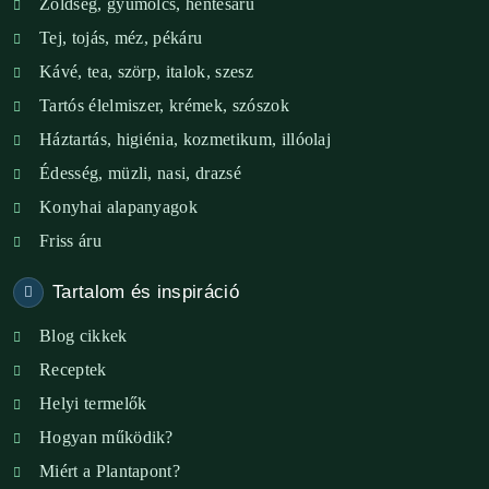
Zöldség, gyümölcs, hentesáru
Verőce – Miegymás
Tej, tojás, méz, pékáru
XI. ker. – Lemérem
Kávé, tea, szörp, italok, szesz
Tartós élelmiszer, krémek, szószok
XIX. ker. – Boldog Föld
Háztartás, higiénia, kozmetikum, illóolaj
XVIII. ker. – Eni Mag-ház
Édesség, müzli, nasi, drazsé
Konyhai alapanyagok
XXIII. ker. – Panelpék
Friss áru
Tartalom és inspiráció
Blog cikkek
Receptek
Helyi termelők
Hogyan működik?
Miért a Plantapont?