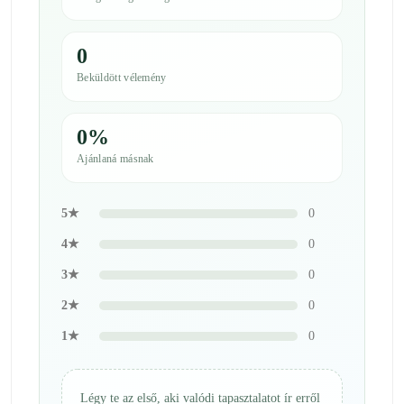
0
Beküldött vélemény
0%
Ajánlaná másnak
5★
0
4★
0
3★
0
2★
0
1★
0
Légy te az első, aki valódi tapasztalatot ír erről