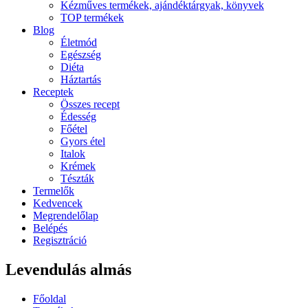
Kézműves termékek, ajándéktárgyak, könyvek
TOP termékek
Blog
Életmód
Egészség
Diéta
Háztartás
Receptek
Összes recept
Édesség
Főétel
Gyors étel
Italok
Krémek
Tészták
Termelők
Kedvencek
Megrendelőlap
Belépés
Regisztráció
Levendulás almás
Főoldal