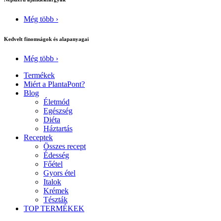
Még több ›
Kedvelt finomságok és alapanyagai
Még több ›
Termékek
Miért a PlantaPont?
Blog
Életmód
Egészség
Diéta
Háztartás
Receptek
Összes recept
Édesség
Főétel
Gyors étel
Italok
Krémek
Tészták
TOP TERMÉKEK