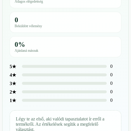
Átlagos elégedettség
0
Beküldött vélemény
0%
Ajánlaná másnak
0
5★
0
4★
0
3★
0
2★
0
1★
Légy te az első, aki valódi tapasztalatot ír erről a
termékről. Az értékelések segítik a megfelelő
választást.