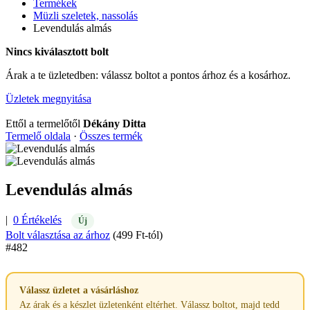
Termékek
Müzli szeletek, nassolás
Levendulás almás
Nincs kiválasztott bolt
Árak a te üzletedben: válassz boltot a pontos árhoz és a kosárhoz.
Üzletek megnyitása
Ettől a termelőtől
Dékány Ditta
Termelő oldala
·
Összes termék
Levendulás almás
|
0 Értékelés
Új
Bolt választása az árhoz
(499 Ft-tól)
#482
Válassz üzletet a vásárláshoz
Az árak és a készlet üzletenként eltérhet. Válassz boltot, majd tedd