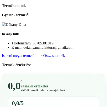
Termékadatok
Gyártó / termelő
Dékány Ditta
Telefonszám:
36705381019
E-mail:
dekany.manufaktura@gmail.com
Ismerd meg a termelőt →
·
Összes termék
Termék értékelése
0
0,0
vásárlói értékelés
Valódi termékoldali visszajelzések
0,0/5