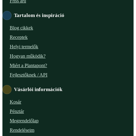
Friss áru
Tartalom és inspiráció
Blog cikkek
Receptek
Helyi termelők
Hogyan működik?
Miért a Plantapont?
Fejlesztőknek / API
Vásárlói információk
Kosár
Pénztár
Megrendelőlap
Rendeléseim