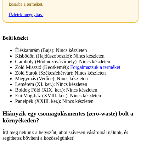
kosárba a terméket.
Üzletek megnyitása
Bolti készlet
Éléskamrám (Baja):
Nincs készleten
Kisbödön (Hajdúszoboszló):
Nincs készleten
Garaboly (Hódmezõvásárhely):
Nincs készleten
Zöld Misszió (Kecskemét):
Forgalmazzuk a terméket
Zöld Sarok (Székesfehérvár):
Nincs készleten
Miegymás (Verőce):
Nincs készleten
Lemérem (XI. ker.):
Nincs készleten
Boldog Föld (XIX. ker.):
Nincs készleten
Eni Mag-ház (XVIII. ker.):
Nincs készleten
Panelpék (XXIII. ker.):
Nincs készleten
Hiányzik egy csomagolásmentes (zero-waste) bolt a
környékeden?
Írd meg nekünk a helyszínt, ahol szívesen vásárolnál nálunk, és
segíthetsz bővíteni a közösségünket!