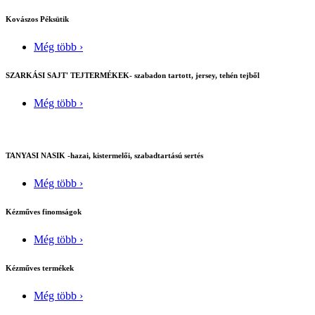
Kovászos Péksütik
Még több ›
SZARKÁSI SAJT' TEJTERMÉKEK- szabadon tartott, jersey, tehén tejből
Még több ›
TANYASI NASIK -hazai, kistermelői, szabadtartású sertés
Még több ›
Kézműves finomságok
Még több ›
Kézműves termékek
Még több ›