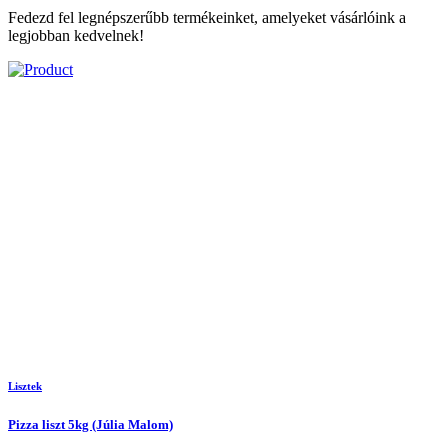
Fedezd fel legnépszerűbb termékeinket, amelyeket vásárlóink a
legjobban kedvelnek!
Lisztek
Pizza liszt 5kg (Júlia Malom)