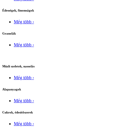
Édességek, finomságok
Még több ›
Granolák
Még több ›
Müzli szeletek, nassolás
Még több ›
Alapanyagok
Még több ›
Cukrok, édesítõszerek
Még több ›