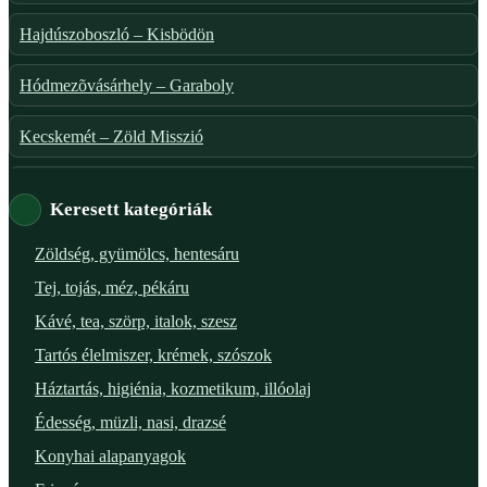
Hajdúszoboszló – Kisbödön
Hódmezõvásárhely – Garaboly
Kecskemét – Zöld Misszió
Székesfehérvár – Zöld Sarok
Keresett kategóriák
Verőce – Miegymás
Zöldség, gyümölcs, hentesáru
Tej, tojás, méz, pékáru
XI. ker. – Lemérem
Kávé, tea, szörp, italok, szesz
XIX. ker. – Boldog Föld
Tartós élelmiszer, krémek, szószok
Háztartás, higiénia, kozmetikum, illóolaj
XVIII. ker. – Eni Mag-ház
Édesség, müzli, nasi, drazsé
XXIII. ker. – Panelpék
Konyhai alapanyagok