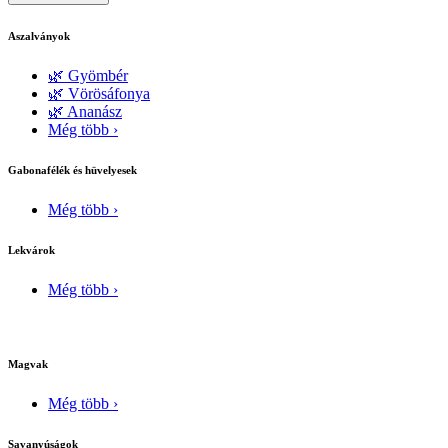
Aszalványok
🌿 Gyömbér
🌿 Vörösáfonya
🌿 Ananász
Még több ›
Gabonafélék és hüvelyesek
Még több ›
Lekvárok
Még több ›
Magvak
Még több ›
Savanyúságok