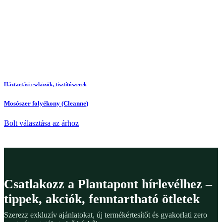
Háztartási eszközök, tisztítószerek
Mosószer folyékony (Cleanne)
Bolt választása az árhoz
Csatlakozz a Plantapont hírlevélhez –
tippek, akciók, fenntartható ötletek
Szerezz exkluzív ajánlatokat, új termékértesítőt és gyakorlati zero