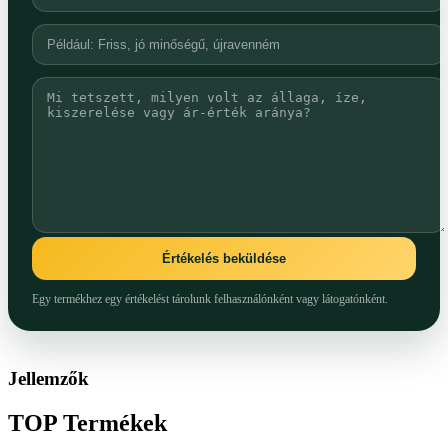
Értékelés beküldése
Egy termékhez egy értékelést tárolunk felhasználónként vagy látogatónként.
Jellemzők
TOP
Termékek