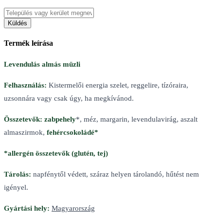
Küldés
Termék leírása
Levendulás almás müzli
Felhasználás:
Kistermelői energia szelet, reggelire, tízóraira,
uzsonnára vagy csak úgy, ha megkívánod.
Összetevők:
zabpehely
*, méz, margarin, levendulavirág, aszalt
almaszirmok,
fehércsokoládé*
*allergén összetevők (glutén, tej)
Tárolás:
napfénytől védett, száraz helyen tárolandó, hűtést nem
igényel.
Gyártási hely:
Magyarország