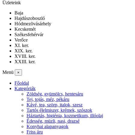
Üzleteink
Baja
Hajdúszoboszló
Hódmezõvásárhely
Kecskemét
Székesfehérvár
Verőce
XI. ker.
XIX. ker.
XVIII. ker.
XXIII. ker.
Menü
×
Főoldal
Kategóriák
Zöldség, gyümölcs, hentesáru
Tej, tojás, méz, pékáru
Kávé, tea, szörp, italok, szesz
Tartós élelmiszer, krémek, szószok
Háztartás, higiénia, kozmetikum, illóolaj
Édesség, müzli, nasi, drazsé
Konyhai alapanyagok
Friss áru