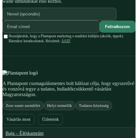
waste útmutatókat első kézből.
Feliratkozom
Hozzájárulok, hogy a Plantapont marketing e-maileket küldjön (akciók, tippek).
Bármikor leiratkozhatok. Részletek:
ÁSZF
.
A Plantapont csomagolásmentes bolt hálózat célja, hogy egyszerűvé
és vonzóvá tegye a tudatos, hulladékcsökkentő vásárlást
Magyarországon.
Zero waste szemlélet
Helyi termelők
Tudatos közösség
Vásárlás most
Üzleteink
Baja – Éléskamrám