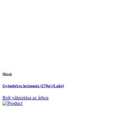
Mézek
Gyömbéres krémméz (270g) (Lakó)
Bolt választása az árhoz