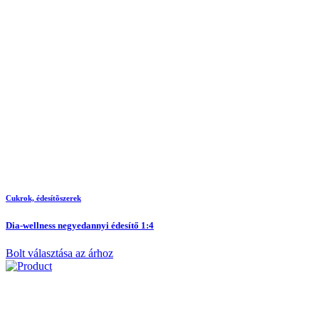
Cukrok, édesítõszerek
Dia-wellness negyedannyi édesítő 1:4
Bolt választása az árhoz