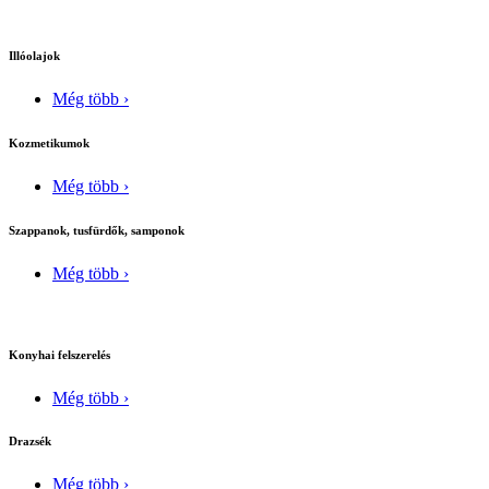
Illóolajok
Még több ›
Kozmetikumok
Még több ›
Szappanok, tusfürdők, samponok
Még több ›
Konyhai felszerelés
Még több ›
Drazsék
Még több ›