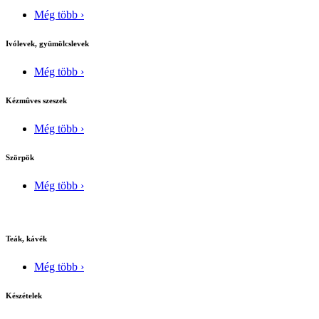
Még több ›
Ivólevek, gyümölcslevek
Még több ›
Kézmûves szeszek
Még több ›
Szörpök
Még több ›
Teák, kávék
Még több ›
Készételek