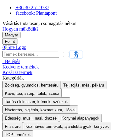
+36 30 251 9737
facebook: Plantapont
Vásárlás tudatosan, csomagolás nélkül
Hogyan működik?
Magyar
Forint
0
AI
Belépés
Kedvenc
termékek
Kosár
0
-termek
Kategóriák
Zöldség, gyümölcs, hentesáru
Tej, tojás, méz, pékáru
Kávé, tea, szörp, italok, szesz
Tartós élelmiszer, krémek, szószok
Háztartás, higiénia, kozmetikum, illóolaj
Édesség, müzli, nasi, drazsé
Konyhai alapanyagok
Friss áru
Kézműves termékek, ajándéktárgyak, könyvek
TOP termékek