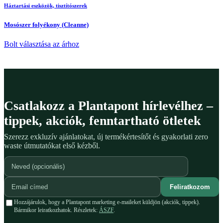
Háztartási eszközök, tisztítószerek
Mosószer folyékony (Cleanne)
Bolt választása az árhoz
Csatlakozz a Plantapont hírlevélhez –
tippek, akciók, fenntartható ötletek
Szerezz exkluzív ajánlatokat, új termékértesítőt és gyakorlati zero
waste útmutatókat első kézből.
Feliratkozom
Hozzájárulok, hogy a Plantapont marketing e-maileket küldjön (akciók, tippek).
Bármikor leiratkozhatok. Részletek:
ÁSZF
.