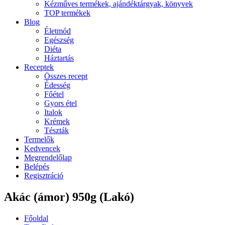
Kézműves termékek, ajándéktárgyak, könyvek
TOP termékek
Blog
Életmód
Egészség
Diéta
Háztartás
Receptek
Összes recept
Édesség
Főétel
Gyors étel
Italok
Krémek
Tészták
Termelők
Kedvencek
Megrendelőlap
Belépés
Regisztráció
Akác (ámor) 950g (Lakó)
Főoldal