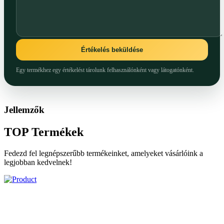
Értékelés beküldése
Egy termékhez egy értékelést tárolunk felhasználónként vagy látogatónként.
Jellemzők
TOP
Termékek
Fedezd fel legnépszerűbb termékeinket, amelyeket vásárlóink a
legjobban kedvelnek!