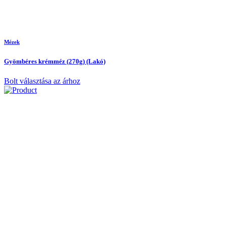
Mézek
Gyömbéres krémméz (270g) (Lakó)
Bolt választása az árhoz