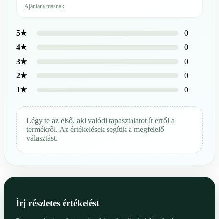
Ajánlaná másnak
0
5★
0
4★
0
3★
0
2★
0
1★
Légy te az első, aki valódi tapasztalatot ír erről a
termékről. Az értékelések segítik a megfelelő
választást.
Írj részletes értékelést