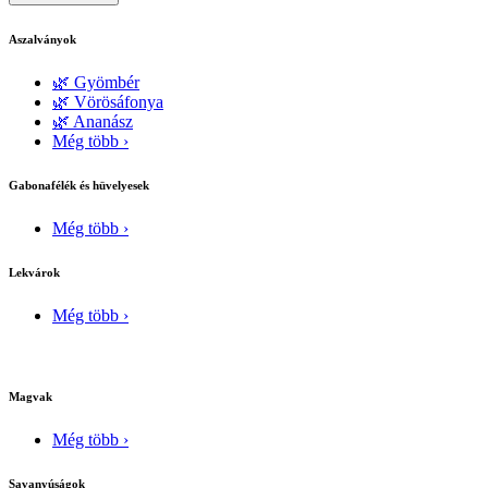
Aszalványok
🌿 Gyömbér
🌿 Vörösáfonya
🌿 Ananász
Még több ›
Gabonafélék és hüvelyesek
Még több ›
Lekvárok
Még több ›
Magvak
Még több ›
Savanyúságok