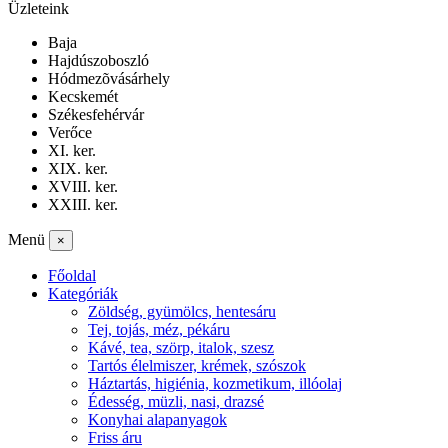
Üzleteink
Baja
Hajdúszoboszló
Hódmezõvásárhely
Kecskemét
Székesfehérvár
Verőce
XI. ker.
XIX. ker.
XVIII. ker.
XXIII. ker.
Menü
×
Főoldal
Kategóriák
Zöldség, gyümölcs, hentesáru
Tej, tojás, méz, pékáru
Kávé, tea, szörp, italok, szesz
Tartós élelmiszer, krémek, szószok
Háztartás, higiénia, kozmetikum, illóolaj
Édesség, müzli, nasi, drazsé
Konyhai alapanyagok
Friss áru