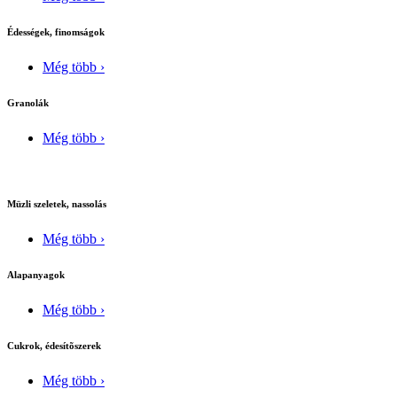
Édességek, finomságok
Még több ›
Granolák
Még több ›
Müzli szeletek, nassolás
Még több ›
Alapanyagok
Még több ›
Cukrok, édesítõszerek
Még több ›