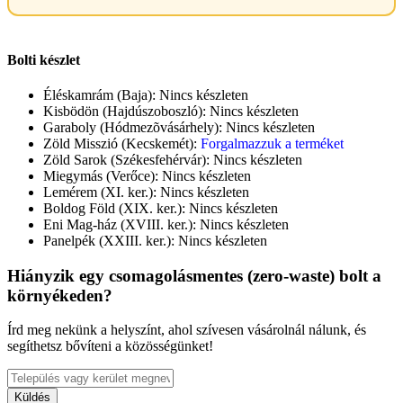
Bolti készlet
Éléskamrám (Baja):
Nincs készleten
Kisbödön (Hajdúszoboszló):
Nincs készleten
Garaboly (Hódmezõvásárhely):
Nincs készleten
Zöld Misszió (Kecskemét):
Forgalmazzuk a terméket
Zöld Sarok (Székesfehérvár):
Nincs készleten
Miegymás (Verőce):
Nincs készleten
Lemérem (XI. ker.):
Nincs készleten
Boldog Föld (XIX. ker.):
Nincs készleten
Eni Mag-ház (XVIII. ker.):
Nincs készleten
Panelpék (XXIII. ker.):
Nincs készleten
Hiányzik egy csomagolásmentes (zero-waste) bolt a
környékeden?
Írd meg nekünk a helyszínt, ahol szívesen vásárolnál nálunk, és
segíthetsz bővíteni a közösségünket!
Küldés