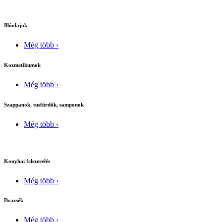
Illóolajok
Még több ›
Kozmetikumok
Még több ›
Szappanok, tusfürdők, samponok
Még több ›
Konyhai felszerelés
Még több ›
Drazsék
Még több ›