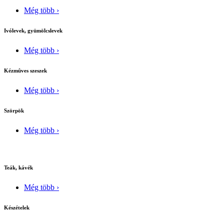
Még több ›
Ivólevek, gyümölcslevek
Még több ›
Kézmûves szeszek
Még több ›
Szörpök
Még több ›
Teák, kávék
Még több ›
Készételek