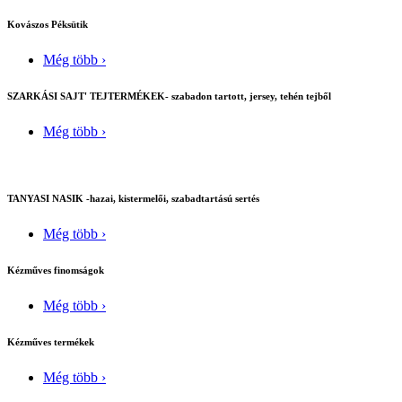
Kovászos Péksütik
Még több ›
SZARKÁSI SAJT' TEJTERMÉKEK- szabadon tartott, jersey, tehén tejből
Még több ›
TANYASI NASIK -hazai, kistermelői, szabadtartású sertés
Még több ›
Kézműves finomságok
Még több ›
Kézműves termékek
Még több ›