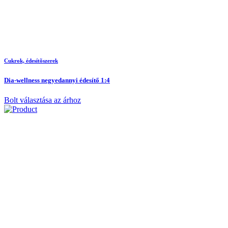
Cukrok, édesítõszerek
Dia-wellness negyedannyi édesítő 1:4
Bolt választása az árhoz