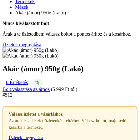
Termékek
Mézek
Akác (ámor) 950g (Lakó)
Nincs kiválasztott bolt
Árak a te üzletedben: válassz boltot a pontos árhoz és a kosárhoz.
Üzletek megnyitása
Akác (ámor) 950g (Lakó)
|
0 Értékelés
Új
Bolt választása az árhoz
(5 999 Ft-tól)
#512
Válassz üzletet a vásárláshoz
Az árak és a készlet üzletenként eltérhet. Válassz boltot, majd tedd
kosárba a terméket.
Üzletek megnyitása