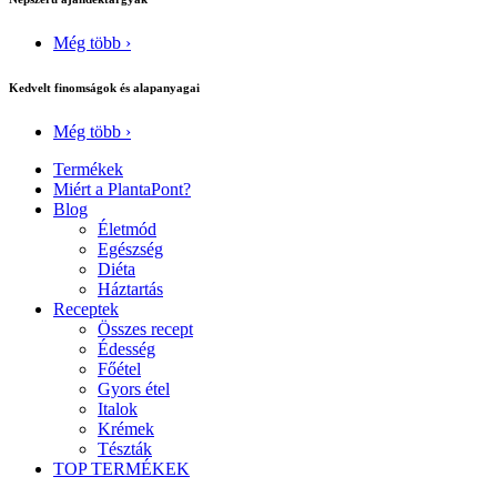
Még több ›
Kedvelt finomságok és alapanyagai
Még több ›
Termékek
Miért a PlantaPont?
Blog
Életmód
Egészség
Diéta
Háztartás
Receptek
Összes recept
Édesség
Főétel
Gyors étel
Italok
Krémek
Tészták
TOP TERMÉKEK