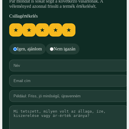
Pár mondat is sokat segít a következő vásárlónak. A
véleményed azonnal frissíti a termék értékelését.
Csillagértékelés
★
★
★
★
★
Igen, ajánlom
Nem igazán