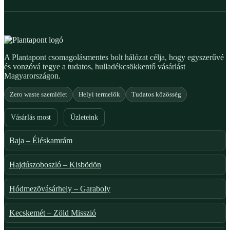
A Plantapont csomagolásmentes bolt hálózat célja, hogy egyszerűvé
és vonzóvá tegye a tudatos, hulladékcsökkentő vásárlást
Magyarországon.
Zero waste szemlélet
Helyi termelők
Tudatos közösség
Vásárlás most
Üzleteink
Baja – Éléskamrám
Hajdúszoboszló – Kisbödön
Hódmezõvásárhely – Garaboly
Kecskemét – Zöld Misszió