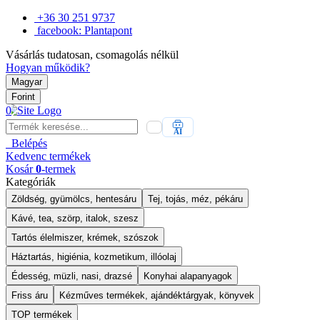
+36 30 251 9737
facebook: Plantapont
Vásárlás tudatosan, csomagolás nélkül
Hogyan működik?
Magyar
Forint
0
AI
Belépés
Kedvenc
termékek
Kosár
0
-termek
Kategóriák
Zöldség, gyümölcs, hentesáru
Tej, tojás, méz, pékáru
Kávé, tea, szörp, italok, szesz
Tartós élelmiszer, krémek, szószok
Háztartás, higiénia, kozmetikum, illóolaj
Édesség, müzli, nasi, drazsé
Konyhai alapanyagok
Friss áru
Kézműves termékek, ajándéktárgyak, könyvek
TOP termékek