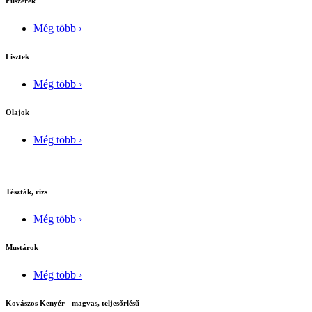
Fûszerek
Még több ›
Lisztek
Még több ›
Olajok
Még több ›
Tészták, rizs
Még több ›
Mustárok
Még több ›
Kovászos Kenyér - magvas, teljesőrlésű