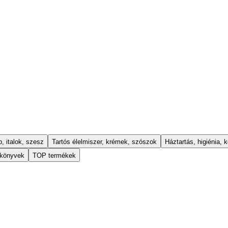
, italok, szesz
Tartós élelmiszer, krémek, szószok
Háztartás, higiénia, k
 könyvek
TOP termékek