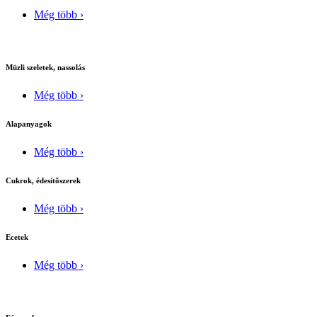
Még több ›
Müzli szeletek, nassolás
Még több ›
Alapanyagok
Még több ›
Cukrok, édesítõszerek
Még több ›
Ecetek
Még több ›