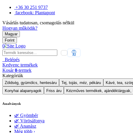
+36 30 251 9737
facebook: Plantapont
Vásárlás tudatosan, csomagolás nélkül
Hogyan működik?
Magyar
Forint
0
AI
Belépés
Kedvenc
termékek
Kosár
0
-termek
Kategóriák
Zöldség, gyümölcs, hentesáru
Tej, tojás, méz, pékáru
Kávé, tea, szörp
Konyhai alapanyagok
Friss áru
Kézműves termékek, ajándéktárgyak,
Aszalványok
🌿 Gyömbér
🌿 Vörösáfonya
🌿 Ananász
Még több ›