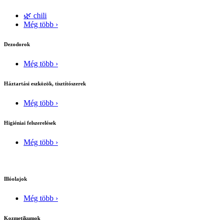
🌿 chili
Még több ›
Dezodorok
Még több ›
Háztartási eszközök, tisztítószerek
Még több ›
Higiéniai felszerelések
Még több ›
Illóolajok
Még több ›
Kozmetikumok