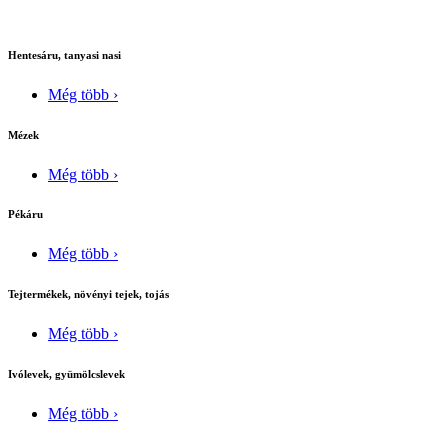
Hentesáru, tanyasi nasi
Még több ›
Mézek
Még több ›
Pékáru
Még több ›
Tejtermékek, növényi tejek, tojás
Még több ›
Ivólevek, gyümölcslevek
Még több ›