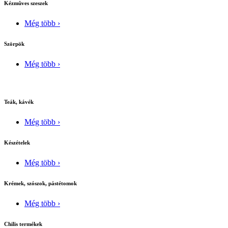
Kézmûves szeszek
Még több ›
Szörpök
Még több ›
Teák, kávék
Még több ›
Készételek
Még több ›
Krémek, szószok, pástétomok
Még több ›
Chilis termékek