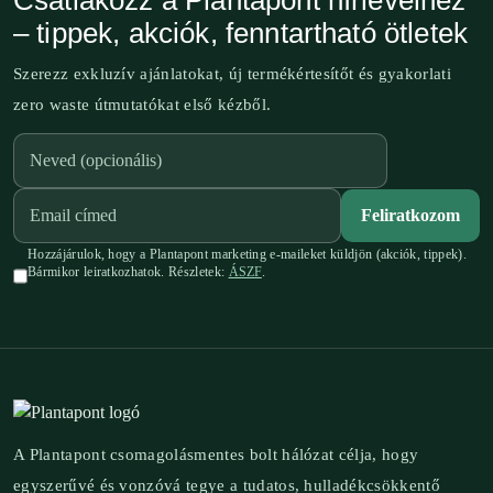
Csatlakozz a Plantapont hírlevélhez
– tippek, akciók, fenntartható ötletek
Szerezz exkluzív ajánlatokat, új termékértesítőt és gyakorlati
zero waste útmutatókat első kézből.
Feliratkozom
Hozzájárulok, hogy a Plantapont marketing e-maileket küldjön (akciók, tippek).
Bármikor leiratkozhatok. Részletek:
ÁSZF
.
A Plantapont csomagolásmentes bolt hálózat célja, hogy
egyszerűvé és vonzóvá tegye a tudatos, hulladékcsökkentő