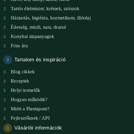
Tartós élelmiszer, krémek, szószok
XIX. ker. – Boldog Föld
Háztartás, higiénia, kozmetikum, illóolaj
XVIII. ker. – Eni Mag-ház
Édesség, müzli, nasi, drazsé
Konyhai alapanyagok
XXIII. ker. – Panelpék
Friss áru
Tartalom és inspiráció
Blog cikkek
Receptek
Helyi termelők
Hogyan működik?
Miért a Plantapont?
Fejlesztőknek / API
Vásárlói információk