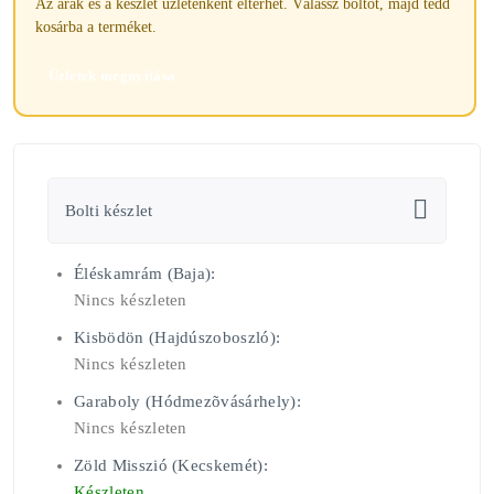
Az árak és a készlet üzletenként eltérhet. Válassz boltot, majd tedd
kosárba a terméket.
Üzletek megnyitása
Bolti készlet
Éléskamrám (Baja):
Nincs készleten
Kisbödön (Hajdúszoboszló):
Nincs készleten
Garaboly (Hódmezõvásárhely):
Nincs készleten
Zöld Misszió (Kecskemét):
Készleten