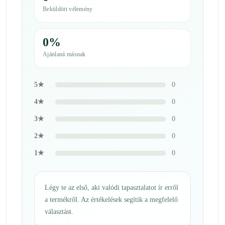
Beküldött vélemény
0%
Ajánlaná másnak
5★
0
4★
0
3★
0
2★
0
1★
0
Légy te az első, aki valódi tapasztalatot ír erről
a termékről. Az értékelések segítik a megfelelő
választást.