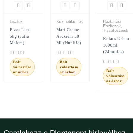
Lisztek
Kozmetikumok
Háztartási
Eszközök,
Pizza Liszt
Mari Creme-
Tisztítószerek
5kg (Júlia
Arckrém 50
Kulacs Urban
Malom)
Ml (Hunlife)
1000ml
(24bottles)
Bolt
Bolt
választása
választása
Bolt
az árhoz
az árhoz
választása
az árhoz