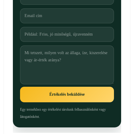
Értékelés beküldése
Egy termékhez egy értékelést tárolunk felhasználónként vagy
látogatónként.