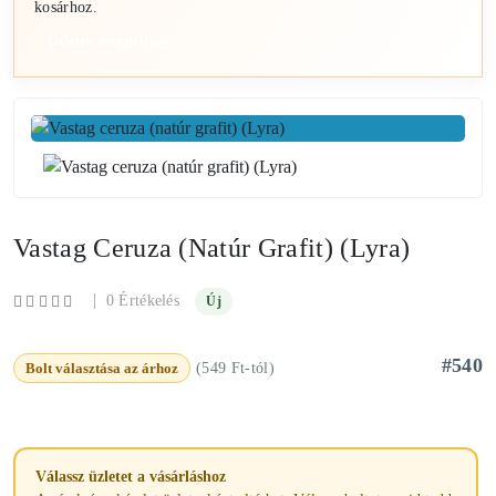
kosárhoz.
Üzletek megnyitása
Vastag Ceruza (natúr Grafit) (Lyra)
|
0 Értékelés
Új
#540
Bolt választása az árhoz
(549 Ft-tól)
Válassz üzletet a vásárláshoz