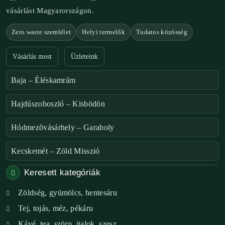
vásárlást Magyarországon.
Zero waste szemlélet
Helyi termelők
Tudatos közösség
Vásárlás most
Üzleteink
Baja – Éléskamrám
Hajdúszoboszló – Kisbödön
Hódmezõvásárhely – Garaboly
Kecskemét – Zöld Misszió
Keresett kategóriák
Székesfehérvár – Zöld Sarok
Zöldség, gyümölcs, hentesáru
Verőce – Miegymás
Tej, tojás, méz, pékáru
XI. ker. – Lemérem
Kávé, tea, szörp, italok, szesz