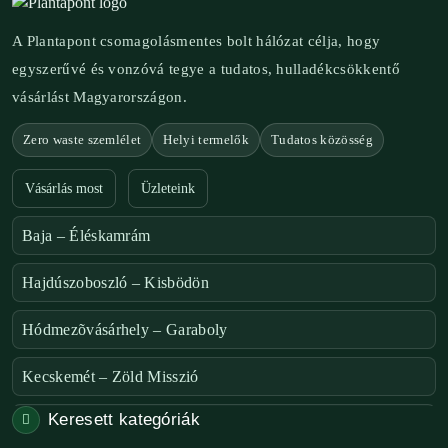
A Plantapont csomagolásmentes bolt hálózat célja, hogy
egyszerűvé és vonzóvá tegye a tudatos, hulladékcsökkentő
vásárlást Magyarországon.
Zero waste szemlélet
Helyi termelők
Tudatos közösség
Vásárlás most
Üzleteink
Baja – Éléskamrám
Hajdúszoboszló – Kisbödön
Hódmezõvásárhely – Garaboly
Kecskemét – Zöld Misszió
Keresett kategóriák
Székesfehérvár – Zöld Sarok