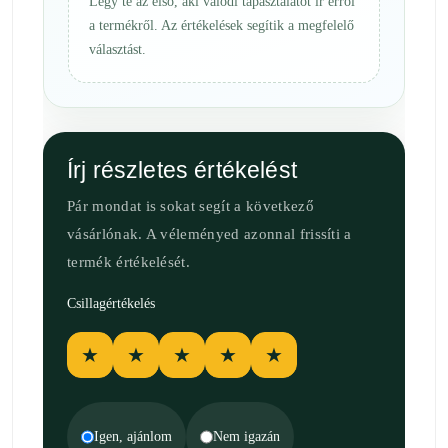
Légy te az első, aki valódi tapasztalatot ír erről
a termékről. Az értékelések segítik a megfelelő
választást.
Írj részletes értékelést
Pár mondat is sokat segít a következő
vásárlónak. A véleményed azonnal frissíti a
termék értékelését.
Csillagértékelés
★
★
★
★
★
Igen, ajánlom
Nem igazán