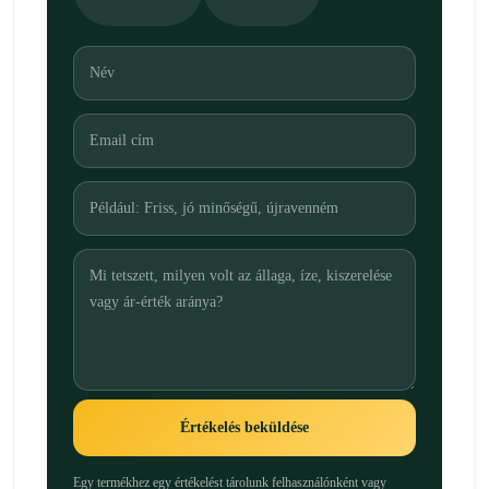
Értékelés beküldése
Egy termékhez egy értékelést tárolunk felhasználónként vagy