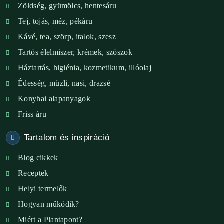
Zöldség, gyümölcs, hentesáru
Verőce – Miegymás
Tej, tojás, méz, pékáru
XI. ker. – Lemérem
Kávé, tea, szörp, italok, szesz
Tartós élelmiszer, krémek, szószok
XIX. ker. – Boldog Föld
Háztartás, higiénia, kozmetikum, illóolaj
XVIII. ker. – Eni Mag-ház
Édesség, müzli, nasi, drazsé
Konyhai alapanyagok
XXIII. ker. – Panelpék
Friss áru
Tartalom és inspiráció
Blog cikkek
Receptek
Helyi termelők
Hogyan működik?
Miért a Plantapont?