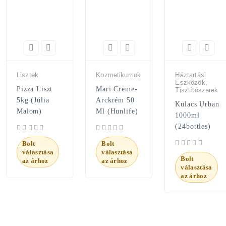
Lisztek
Kozmetikumok
Háztartási
Eszközök,
Pizza Liszt
Mari Creme-
Tisztítószerek
5kg (Júlia
Arckrém 50
Kulacs Urban
Malom)
Ml (Hunlife)
1000ml
(24bottles)
Bolt
Bolt
választása
választása
Bolt
az árhoz
az árhoz
választása
az árhoz