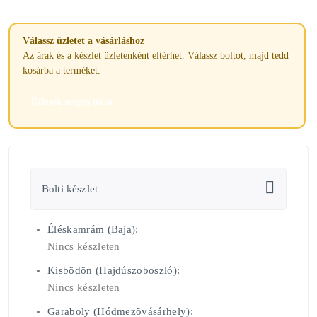
Válassz üzletet a vásárláshoz
Az árak és a készlet üzletenként eltérhet. Válassz boltot, majd tedd
kosárba a terméket.
Üzletek megnyitása
Bolti készlet
Éléskamrám (Baja):
Nincs készleten
Kisbödön (Hajdúszoboszló):
Nincs készleten
Garaboly (Hódmezõvásárhely):