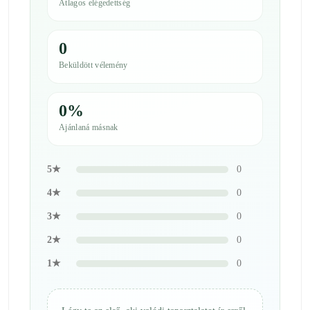
Átlagos elégedettség
0
Beküldött vélemény
0%
Ajánlaná másnak
5★
0
4★
0
3★
0
2★
0
1★
0