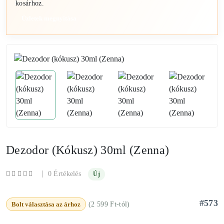
kosárhoz.
Üzletek megnyitása
Dezodor (kókusz) 30ml (Zenna)
|
0 Értékelés
Új
#573
Bolt választása az árhoz
(2 599 Ft-tól)