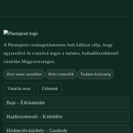
A Plantapont csomagolásmentes bolt hálózat célja, hogy
egyszerűvé és vonzóvá tegye a tudatos, hulladékcsökkentő
vásárlást Magyarországon.
Zero waste szemlélet
Helyi termelők
Tudatos közösség
Vásárlás most
Üzleteink
Baja – Éléskamrám
Hajdúszoboszló – Kisbödön
Hódmezõvásárhely – Garaboly