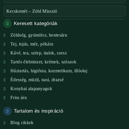
Kecskemét – Zöld Misszió
Keresett kategóriák
Székesfehérvár – Zöld Sarok
Zöldség, gyümölcs, hentesáru
Verőce – Miegymás
Tej, tojás, méz, pékáru
XI. ker. – Lemérem
Kávé, tea, szörp, italok, szesz
Tartós élelmiszer, krémek, szószok
XIX. ker. – Boldog Föld
Háztartás, higiénia, kozmetikum, illóolaj
XVIII. ker. – Eni Mag-ház
Édesség, müzli, nasi, drazsé
Konyhai alapanyagok
XXIII. ker. – Panelpék
Friss áru
Tartalom és inspiráció
Blog cikkek