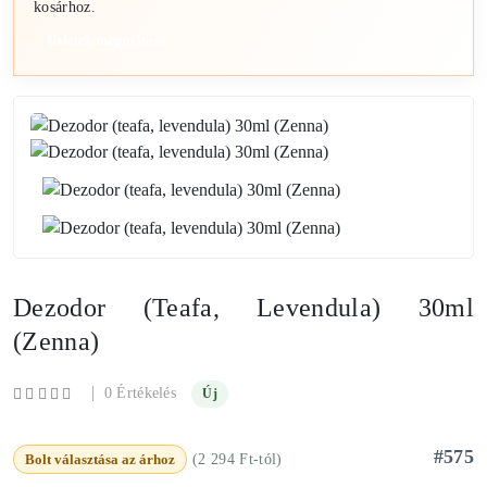
kosárhoz.
Üzletek megnyitása
Dezodor (teafa, Levendula) 30ml
(Zenna)
|
0 Értékelés
Új
#575
Bolt választása az árhoz
(2 294 Ft-tól)