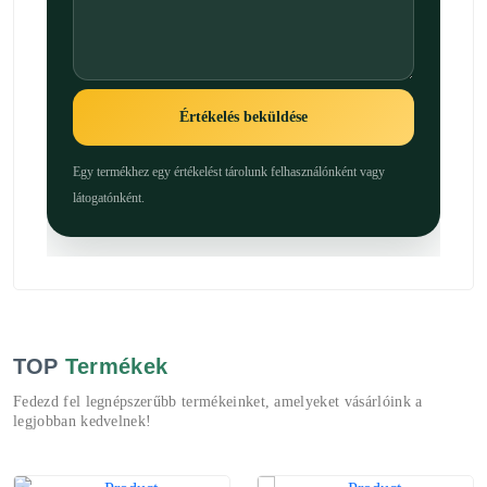
Értékelés beküldése
Egy termékhez egy értékelést tárolunk felhasználónként vagy
látogatónként.
TOP
Termékek
Fedezd fel legnépszerűbb termékeinket, amelyeket vásárlóink a
legjobban kedvelnek!