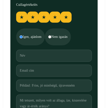
Csillagértékelés
★
★
★
★
★
Igen, ajánlom
Nem igazán