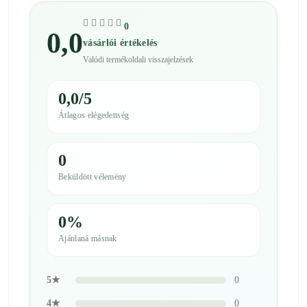
0
0,0
vásárlói értékelés
Valódi termékoldali visszajelzések
0,0/5
Átlagos elégedettség
0
Beküldött vélemény
0%
Ajánlaná másnak
5★
0
4★
0