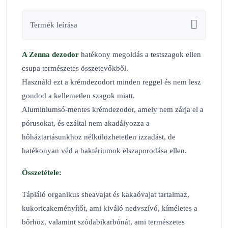
Termék leírása
A Zenna dezodor
hatékony megoldás a testszagok ellen
csupa természetes összetevőkből.
Használd ezt a krémdezodort minden reggel és nem lesz
gondod a kellemetlen szagok miatt.
Aluminiumsó-mentes krémdezodor, amely nem zárja el a
pórusokat, és ezáltal nem akadályozza a
hőháztartásunkhoz nélkülözhetetlen izzadást, de
hatékonyan véd a baktériumok elszaporodása ellen.
Összetétele:
Tápláló organikus sheavajat és kakaóvajat tartalmaz,
kukoricakeményítőt, ami kiváló nedvszívó, kíméletes a
bőrhöz, valamint szódabikarbónát, ami természetes