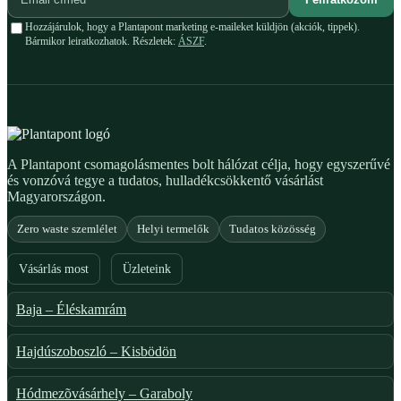
Hozzájárulok, hogy a Plantapont marketing e-maileket küldjön (akciók, tippek).
Bármikor leiratkozhatok. Részletek:
ÁSZF
.
A Plantapont csomagolásmentes bolt hálózat célja, hogy egyszerűvé
és vonzóvá tegye a tudatos, hulladékcsökkentő vásárlást
Magyarországon.
Zero waste szemlélet
Helyi termelők
Tudatos közösség
Vásárlás most
Üzleteink
Baja – Éléskamrám
Hajdúszoboszló – Kisbödön
Hódmezõvásárhely – Garaboly