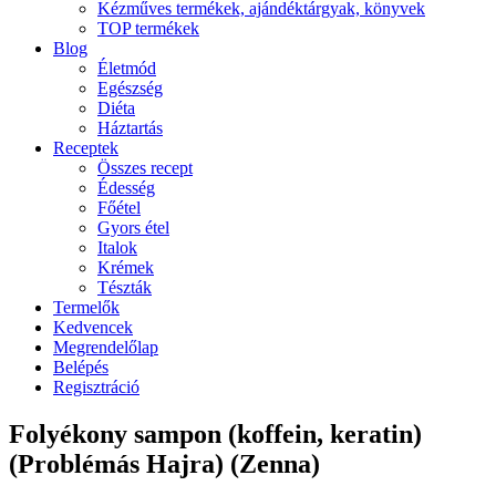
Kézműves termékek, ajándéktárgyak, könyvek
TOP termékek
Blog
Életmód
Egészség
Diéta
Háztartás
Receptek
Összes recept
Édesség
Főétel
Gyors étel
Italok
Krémek
Tészták
Termelők
Kedvencek
Megrendelőlap
Belépés
Regisztráció
Folyékony sampon (koffein, keratin)
(Problémás Hajra) (Zenna)