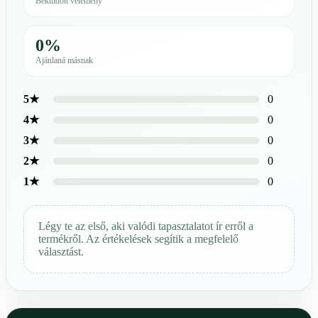
Beküldött vélemény
0%
Ajánlaná másnak
0
5★
0
4★
0
3★
0
2★
0
1★
Légy te az első, aki valódi tapasztalatot ír erről a
termékről. Az értékelések segítik a megfelelő
választást.