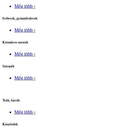
Még több ›
Ivólevek, gyümölcslevek
Még több ›
Kézmûves szeszek
Még több ›
Szörpök
Még több ›
Teák, kávék
Még több ›
Készételek