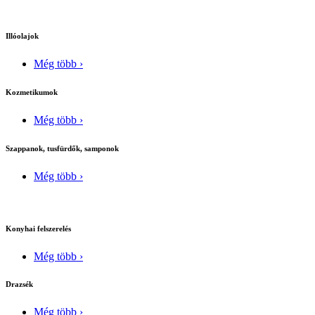
Illóolajok
Még több ›
Kozmetikumok
Még több ›
Szappanok, tusfürdők, samponok
Még több ›
Konyhai felszerelés
Még több ›
Drazsék
Még több ›