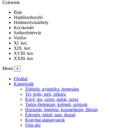
Üzleteink
Baja
Hajdúszoboszló
Hódmezõvásárhely
Kecskemét
Székesfehérvár
Verőce
XI. ker.
XIX. ker.
XVIII. ker.
XXIII. ker.
Menü
×
Főoldal
Kategóriák
Zöldség, gyümölcs, hentesáru
Tej, tojás, méz, pékáru
Kávé, tea, szörp, italok, szesz
Tartós élelmiszer, krémek, szószok
Háztartás, higiénia, kozmetikum, illóolaj
Édesség, müzli, nasi, drazsé
Konyhai alapanyagok
Friss áru