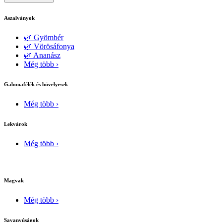
Aszalványok
🌿 Gyömbér
🌿 Vörösáfonya
🌿 Ananász
Még több ›
Gabonafélék és hüvelyesek
Még több ›
Lekvárok
Még több ›
Magvak
Még több ›
Savanyúságok