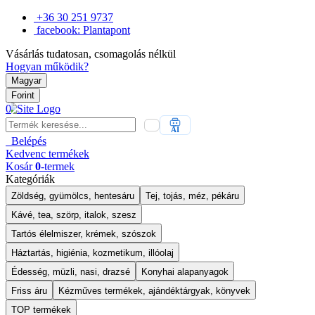
+36 30 251 9737
facebook: Plantapont
Vásárlás tudatosan, csomagolás nélkül
Hogyan működik?
Magyar
Forint
0
AI
Belépés
Kedvenc
termékek
Kosár
0
-termek
Kategóriák
Zöldség, gyümölcs, hentesáru
Tej, tojás, méz, pékáru
Kávé, tea, szörp, italok, szesz
Tartós élelmiszer, krémek, szószok
Háztartás, higiénia, kozmetikum, illóolaj
Édesség, müzli, nasi, drazsé
Konyhai alapanyagok
Friss áru
Kézműves termékek, ajándéktárgyak, könyvek
TOP termékek