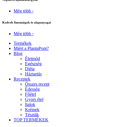
Még több ›
Kedvelt finomságok és alapanyagai
Még több ›
Termékek
Miért a PlantaPont?
Blog
Életmód
Egészség
Diéta
Háztartás
Receptek
Összes recept
Édesség
Főétel
Gyors étel
Italok
Krémek
Tészták
TOP TERMÉKEK