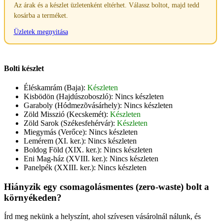
Az árak és a készlet üzletenként eltérhet. Válassz boltot, majd tedd
kosárba a terméket.
Üzletek megnyitása
Bolti készlet
Éléskamrám (Baja):
Készleten
Kisbödön (Hajdúszoboszló):
Nincs készleten
Garaboly (Hódmezõvásárhely):
Nincs készleten
Zöld Misszió (Kecskemét):
Készleten
Zöld Sarok (Székesfehérvár):
Készleten
Miegymás (Verőce):
Nincs készleten
Lemérem (XI. ker.):
Nincs készleten
Boldog Föld (XIX. ker.):
Nincs készleten
Eni Mag-ház (XVIII. ker.):
Nincs készleten
Panelpék (XXIII. ker.):
Nincs készleten
Hiányzik egy csomagolásmentes (zero-waste) bolt a
környékeden?
Írd meg nekünk a helyszínt, ahol szívesen vásárolnál nálunk, és