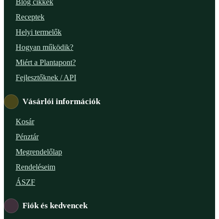
Blog cikkek
Receptek
Helyi termelők
Hogyan működik?
Miért a Plantapont?
Fejlesztőknek / API
Vásárlói információk
Kosár
Pénztár
Megrendelőlap
Rendeléseim
ÁSZF
Fiók és kedvencek