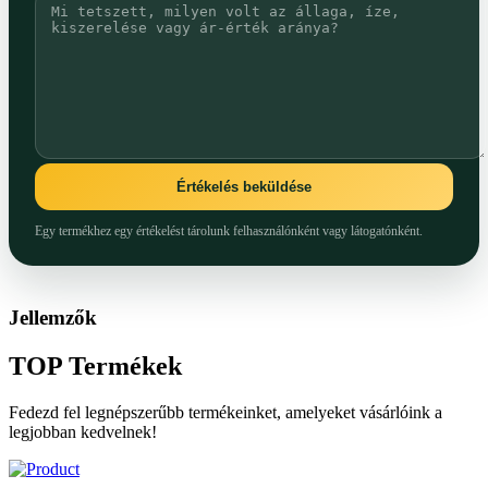
Értékelés beküldése
Egy termékhez egy értékelést tárolunk felhasználónként vagy látogatónként.
Jellemzők
TOP
Termékek
Fedezd fel legnépszerűbb termékeinket, amelyeket vásárlóink a
legjobban kedvelnek!