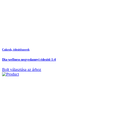
Cukrok, édesítõszerek
Dia-wellness negyedannyi édesítő 1:4
Bolt választása az árhoz