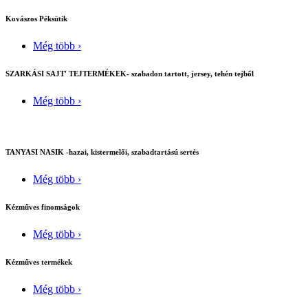
Kovászos Péksütik
Még több ›
SZARKÁSI SAJT' TEJTERMÉKEK- szabadon tartott, jersey, tehén tejből
Még több ›
TANYASI NASIK -hazai, kistermelői, szabadtartású sertés
Még több ›
Kézműves finomságok
Még több ›
Kézműves termékek
Még több ›