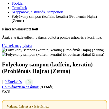
Főoldal
Termékek
Szappanok, tusfürdők, samponok
Folyékony sampon (koffein, keratin) (Problémás Hajra)
(Zenna)
Nincs kiválasztott bolt
Árak a te üzletedben: válassz boltot a pontos árhoz és a kosárhoz.
Üzletek megnyitása
Folyékony sampon (koffein, keratin)
(Problémás Hajra) (Zenna)
|
0 Értékelés
Új
Bolt választása az árhoz
(8 Ft-tól)
#578
Válassz üzletet a vásárláshoz