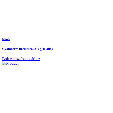
Mézek
Gyömbéres krémméz (270g) (Lakó)
Bolt választása az árhoz