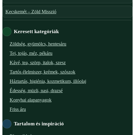
Kecskemét – Zöld Misszió
Székesfehérvár – Zöld Sarok
Keresett kategóriák
Verőce – Miegymás
Zöldség, gyümölcs, hentesáru
Tej, tojás, méz, pékáru
XI. ker. – Lemérem
Kávé, tea, szörp, italok, szesz
XIX. ker. – Boldog Föld
Tartós élelmiszer, krémek, szószok
Háztartás, higiénia, kozmetikum, illóolaj
XVIII. ker. – Eni Mag-ház
Édesség, müzli, nasi, drazsé
XXIII. ker. – Panelpék
Konyhai alapanyagok
Friss áru
Tartalom és inspiráció