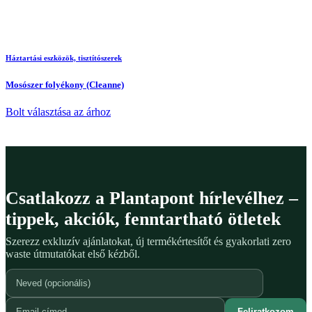
Háztartási eszközök, tisztítószerek
Mosószer folyékony (Cleanne)
Bolt választása az árhoz
Csatlakozz a Plantapont hírlevélhez –
tippek, akciók, fenntartható ötletek
Szerezz exkluzív ajánlatokat, új termékértesítőt és gyakorlati zero
waste útmutatókat első kézből.
Feliratkozom