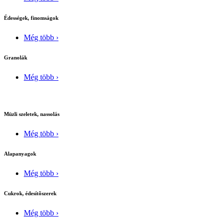
Édességek, finomságok
Még több ›
Granolák
Még több ›
Müzli szeletek, nassolás
Még több ›
Alapanyagok
Még több ›
Cukrok, édesítõszerek
Még több ›