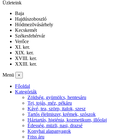
Üzleteink
Baja
Hajdúszoboszló
Hódmezõvásárhely
Kecskemét
Székesfehérvár
Verőce
XI. ker.
XIX. ker.
XVIII. ker.
XXIII. ker.
Menü
×
Főoldal
Kategóriák
Zöldség, gyümölcs, hentesáru
Tej, tojás, méz, pékáru
Kávé, tea, szörp, italok, szesz
Tartós élelmiszer, krémek, szószok
Háztartás, higiénia, kozmetikum, illóolaj
Édesség, müzli, nasi, drazsé
Konyhai alapanyagok
Friss áru