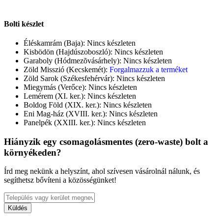
Bolti készlet
Éléskamrám (Baja):
Nincs készleten
Kisbödön (Hajdúszoboszló):
Nincs készleten
Garaboly (Hódmezõvásárhely):
Nincs készleten
Zöld Misszió (Kecskemét):
Forgalmazzuk a terméket
Zöld Sarok (Székesfehérvár):
Nincs készleten
Miegymás (Verőce):
Nincs készleten
Lemérem (XI. ker.):
Nincs készleten
Boldog Föld (XIX. ker.):
Nincs készleten
Eni Mag-ház (XVIII. ker.):
Nincs készleten
Panelpék (XXIII. ker.):
Nincs készleten
Hiányzik egy csomagolásmentes (zero-waste) bolt a
környékeden?
Írd meg nekünk a helyszínt, ahol szívesen vásárolnál nálunk, és
segíthetsz bővíteni a közösségünket!
Küldés