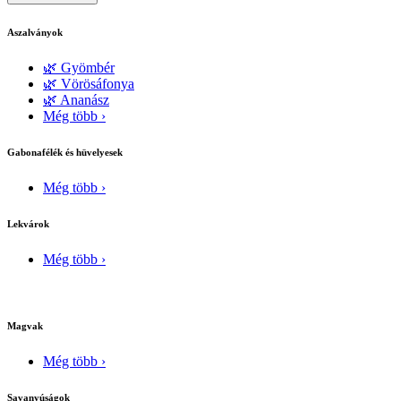
Aszalványok
🌿 Gyömbér
🌿 Vörösáfonya
🌿 Ananász
Még több ›
Gabonafélék és hüvelyesek
Még több ›
Lekvárok
Még több ›
Magvak
Még több ›
Savanyúságok