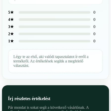
0
5★
0
4★
0
3★
0
2★
0
1★
Légy te az első, aki valódi tapasztalatot ír erről a
termékről. Az értékelések segítik a megfelelő
választást.
Írj részletes értékelést
Pár mondat is sokat segít a következő vásárlónak. A