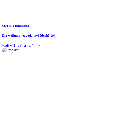
Cukrok, édesítõszerek
Dia-wellness negyedannyi édesítő 1:4
Bolt választása az árhoz