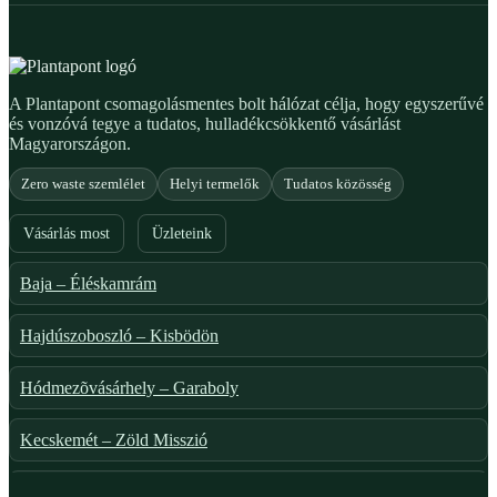
A Plantapont csomagolásmentes bolt hálózat célja, hogy egyszerűvé
és vonzóvá tegye a tudatos, hulladékcsökkentő vásárlást
Magyarországon.
Zero waste szemlélet
Helyi termelők
Tudatos közösség
Vásárlás most
Üzleteink
Baja – Éléskamrám
Hajdúszoboszló – Kisbödön
Hódmezõvásárhely – Garaboly
Kecskemét – Zöld Misszió
Székesfehérvár – Zöld Sarok