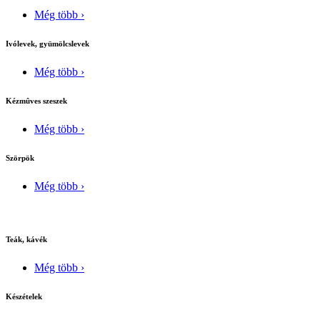
Még több ›
Ivólevek, gyümölcslevek
Még több ›
Kézmûves szeszek
Még több ›
Szörpök
Még több ›
Teák, kávék
Még több ›
Készételek