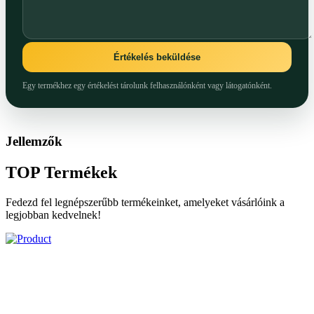
Értékelés beküldése
Egy termékhez egy értékelést tárolunk felhasználónként vagy látogatónként.
Jellemzők
TOP
Termékek
Fedezd fel legnépszerűbb termékeinket, amelyeket vásárlóink a
legjobban kedvelnek!