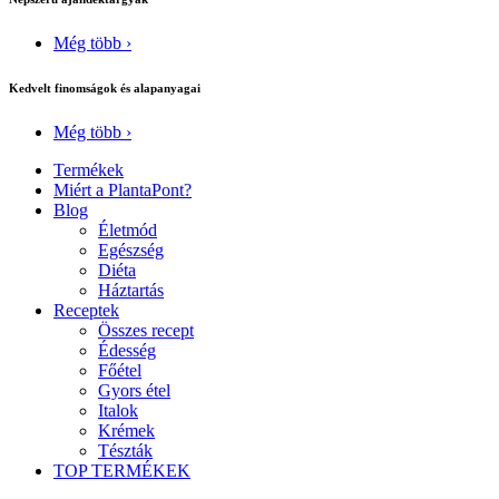
Még több ›
Kedvelt finomságok és alapanyagai
Még több ›
Termékek
Miért a PlantaPont?
Blog
Életmód
Egészség
Diéta
Háztartás
Receptek
Összes recept
Édesség
Főétel
Gyors étel
Italok
Krémek
Tészták
TOP TERMÉKEK