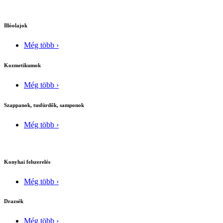
Illóolajok
Még több ›
Kozmetikumok
Még több ›
Szappanok, tusfürdők, samponok
Még több ›
Konyhai felszerelés
Még több ›
Drazsék
Még több ›