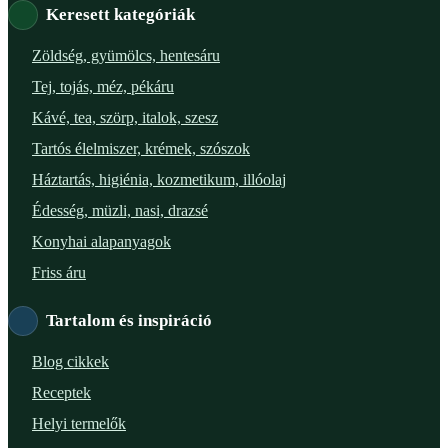
Keresett kategóriák
Verőce – Miegymás
Zöldség, gyümölcs, hentesáru
Tej, tojás, méz, pékáru
XI. ker. – Lemérem
Kávé, tea, szörp, italok, szesz
XIX. ker. – Boldog Föld
Tartós élelmiszer, krémek, szószok
Háztartás, higiénia, kozmetikum, illóolaj
XVIII. ker. – Eni Mag-ház
Édesség, müzli, nasi, drazsé
XXIII. ker. – Panelpék
Konyhai alapanyagok
Friss áru
Tartalom és inspiráció
Blog cikkek
Receptek
Helyi termelők