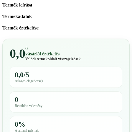
Termék leírása
Termékadatok
Termék értékelése
0
0,0
vásárlói értékelés
Valódi termékoldali visszajelzések
0,0/5
Átlagos elégedettség
0
Beküldött vélemény
0%
Ajánlaná másnak