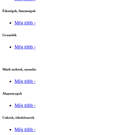
Édességek, finomságok
Még több ›
Granolák
Még több ›
Müzli szeletek, nassolás
Még több ›
Alapanyagok
Még több ›
Cukrok, édesítõszerek
Még több ›