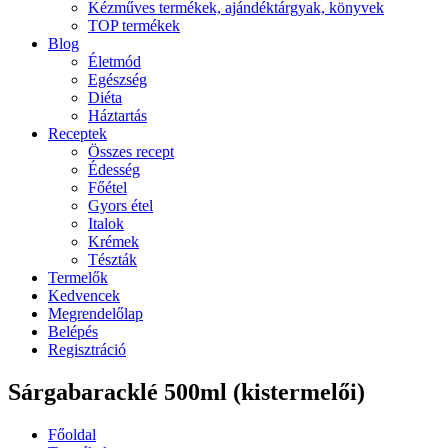
Kézműves termékek, ajándéktárgyak, könyvek
TOP termékek
Blog
Életmód
Egészség
Diéta
Háztartás
Receptek
Összes recept
Édesség
Főétel
Gyors étel
Italok
Krémek
Tészták
Termelők
Kedvencek
Megrendelőlap
Belépés
Regisztráció
Sárgabaracklé 500ml (kistermelői)
Főoldal