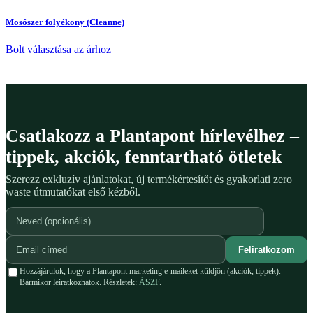
Mosószer folyékony (Cleanne)
Bolt választása az árhoz
Csatlakozz a Plantapont hírlevélhez –
tippek, akciók, fenntartható ötletek
Szerezz exkluzív ajánlatokat, új termékértesítőt és gyakorlati zero
waste útmutatókat első kézből.
Feliratkozom
Hozzájárulok, hogy a Plantapont marketing e-maileket küldjön (akciók, tippek).
Bármikor leiratkozhatok. Részletek:
ÁSZF
.