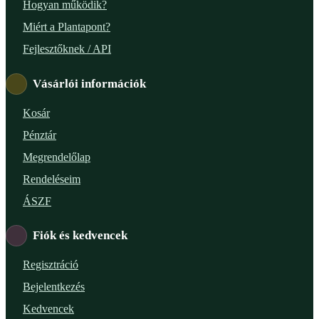
Hogyan működik?
Miért a Plantapont?
Fejlesztőknek / API
Vásárlói információk
Kosár
Pénztár
Megrendelőlap
Rendeléseim
ÁSZF
Fiók és kedvencek
Regisztráció
Bejelentkezés
Kedvencek