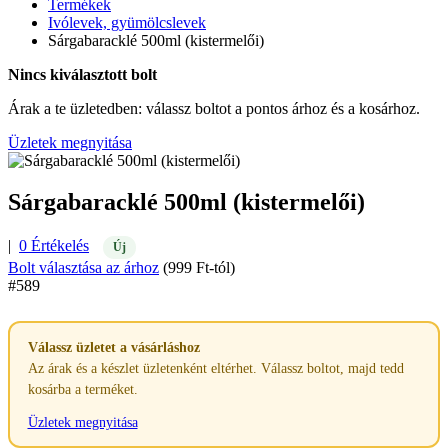
Termékek
Ivólevek, gyümölcslevek
Sárgabaracklé 500ml (kistermelői)
Nincs kiválasztott bolt
Árak a te üzletedben: válassz boltot a pontos árhoz és a kosárhoz.
Üzletek megnyitása
Sárgabaracklé 500ml (kistermelői)
|
0 Értékelés
Új
Bolt választása az árhoz
(999 Ft-tól)
#589
Válassz üzletet a vásárláshoz
Az árak és a készlet üzletenként eltérhet. Válassz boltot, majd tedd
kosárba a terméket.
Üzletek megnyitása