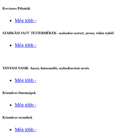
Kovászos Péksütik
Még több ›
SZARKÁSI SAJT' TEJTERMÉKEK- szabadon tartott, jersey, tehén tejből
Még több ›
TANYASI NASIK -hazai, kistermelői, szabadtartású sertés
Még több ›
Kézműves finomságok
Még több ›
Kézműves termékek
Még több ›