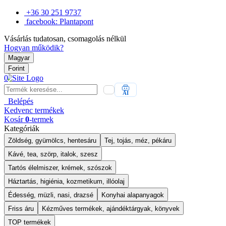
+36 30 251 9737
facebook: Plantapont
Vásárlás tudatosan, csomagolás nélkül
Hogyan működik?
Magyar
Forint
0
AI
Belépés
Kedvenc
termékek
Kosár
0
-termek
Kategóriák
Zöldség, gyümölcs, hentesáru
Tej, tojás, méz, pékáru
Kávé, tea, szörp, italok, szesz
Tartós élelmiszer, krémek, szószok
Háztartás, higiénia, kozmetikum, illóolaj
Édesség, müzli, nasi, drazsé
Konyhai alapanyagok
Friss áru
Kézműves termékek, ajándéktárgyak, könyvek
TOP termékek