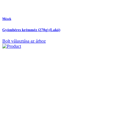
Mézek
Gyömbéres krémméz (270g) (Lakó)
Bolt választása az árhoz