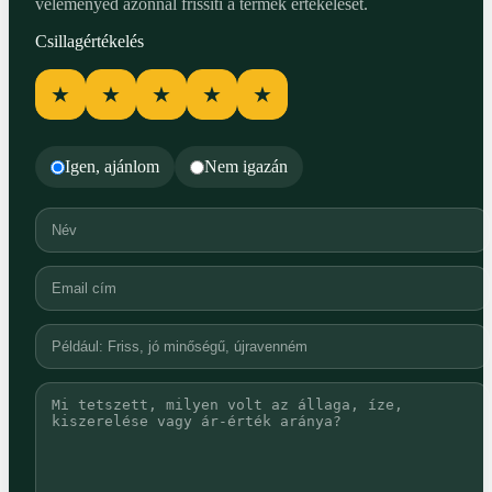
véleményed azonnal frissíti a termék értékelését.
Csillagértékelés
★
★
★
★
★
Igen, ajánlom
Nem igazán