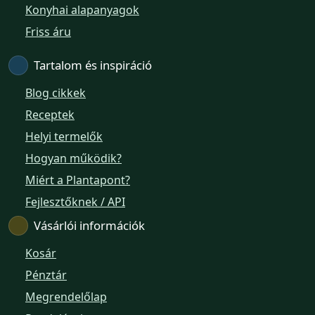
Konyhai alapanyagok
XXIII. ker. – Panelpék
Friss áru
Tartalom és inspiráció
Blog cikkek
Receptek
Helyi termelők
Hogyan működik?
Miért a Plantapont?
Fejlesztőknek / API
Vásárlói információk
Kosár
Pénztár
Megrendelőlap