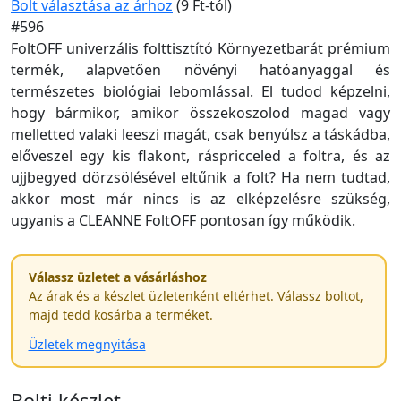
Bolt választása az árhoz
(9 Ft-tól)
#596
FoltOFF univerzális folttisztító Környezetbarát prémium
termék, alapvetően növényi hatóanyaggal és
természetes biológiai lebomlással. El tudod képzelni,
hogy bármikor, amikor összekoszolod magad vagy
melletted valaki leeszi magát, csak benyúlsz a táskádba,
előveszel egy kis flakont, ráspricceled a foltra, és az
ujjbegyed dörzsölésével eltűnik a folt? Ha nem tudtad,
akkor most már nincs is az elképzelésre szükség,
ugyanis a CLEANNE FoltOFF pontosan így működik.
Válassz üzletet a vásárláshoz
Az árak és a készlet üzletenként eltérhet. Válassz boltot,
majd tedd kosárba a terméket.
Üzletek megnyitása
Bolti készlet