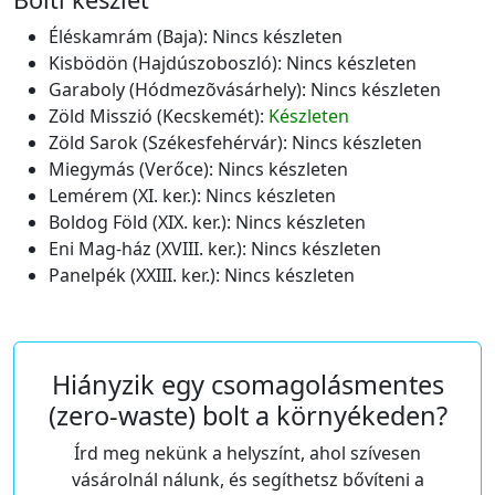
Éléskamrám (Baja):
Nincs készleten
Kisbödön (Hajdúszoboszló):
Nincs készleten
Garaboly (Hódmezõvásárhely):
Nincs készleten
Zöld Misszió (Kecskemét):
Készleten
Zöld Sarok (Székesfehérvár):
Nincs készleten
Miegymás (Verőce):
Nincs készleten
Lemérem (XI. ker.):
Nincs készleten
Boldog Föld (XIX. ker.):
Nincs készleten
Eni Mag-ház (XVIII. ker.):
Nincs készleten
Panelpék (XXIII. ker.):
Nincs készleten
Hiányzik egy csomagolásmentes
(zero-waste) bolt a környékeden?
Írd meg nekünk a helyszínt, ahol szívesen
vásárolnál nálunk, és segíthetsz bővíteni a