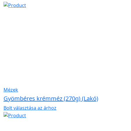
Mézek
Gyömbéres krémméz (270g) (Lakó)
Bolt választása az árhoz