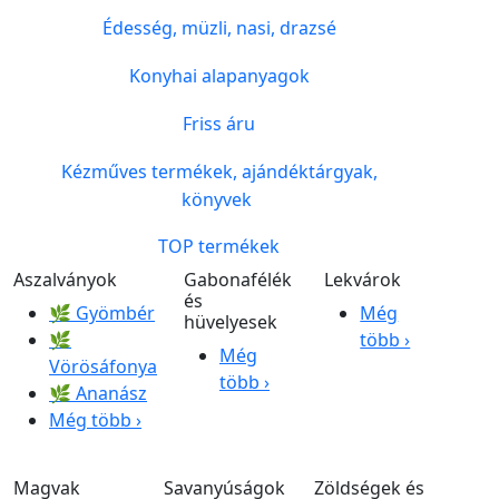
Édesség, müzli, nasi, drazsé
Konyhai alapanyagok
Friss áru
Kézműves termékek, ajándéktárgyak,
könyvek
TOP termékek
Aszalványok
Gabonafélék
Lekvárok
és
🌿 Gyömbér
Még
hüvelyesek
🌿
több ›
Még
Vörösáfonya
több ›
🌿 Ananász
Még több ›
Magvak
Savanyúságok
Zöldségek és