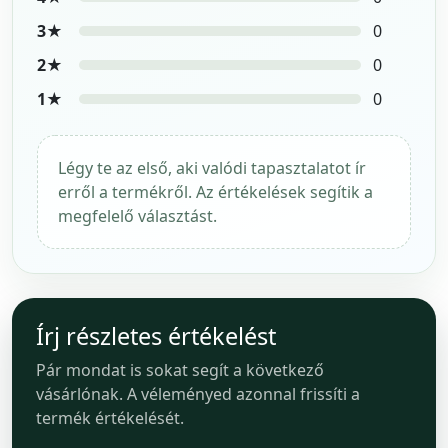
3★
0
2★
0
1★
0
Légy te az első, aki valódi tapasztalatot ír
erről a termékről. Az értékelések segítik a
megfelelő választást.
Írj részletes értékelést
Pár mondat is sokat segít a következő
vásárlónak. A véleményed azonnal frissíti a
termék értékelését.