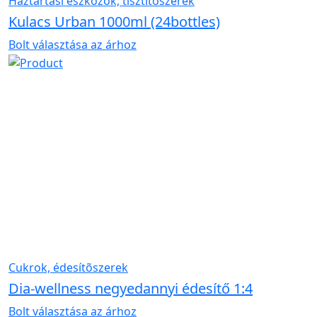
Háztartási eszközök, tisztítószerek
Kulacs Urban 1000ml (24bottles)
Bolt választása az árhoz
Cukrok, édesítõszerek
Dia-wellness negyedannyi édesítő 1:4
Bolt választása az árhoz