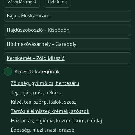
Vásárlás most
Üzleteink
Baja – Éléskamrám
Hajdúszoboszló – Kisbödön
Hódmezõvásárhely – Garaboly
Kecskemét – Zöld Misszió
Keresett kategóriák
Székesfehérvár – Zöld Sarok
Zöldség, gyümölcs, hentesáru
Verőce – Miegymás
Tej, tojás, méz, pékáru
XI. ker. – Lemérem
Kávé, tea, szörp, italok, szesz
Tartós élelmiszer, krémek, szószok
XIX. ker. – Boldog Föld
Háztartás, higiénia, kozmetikum, illóolaj
XVIII. ker. – Eni Mag-ház
Édesség, müzli, nasi, drazsé