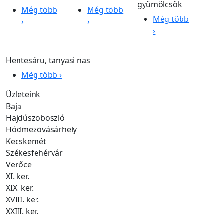
gyümölcsök
Még több
Még több
Még több
›
›
›
Hentesáru, tanyasi nasi
Még több ›
Üzleteink
Baja
Hajdúszoboszló
Hódmezõvásárhely
Kecskemét
Székesfehérvár
Verőce
XI. ker.
XIX. ker.
XVIII. ker.
XXIII. ker.