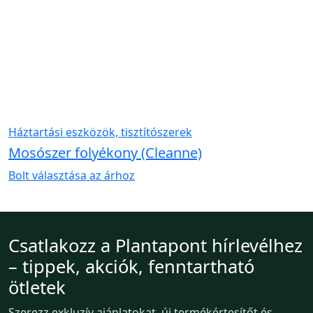
Háztartási eszközök, tisztítószerek
Mosószer folyékony (Cleanne)
Bolt választása az árhoz
Csatlakozz a Plantapont hírlevélhez
– tippek, akciók, fenntartható
ötletek
Szerezz exkluzív ajánlatokat, új termékértesítőt és