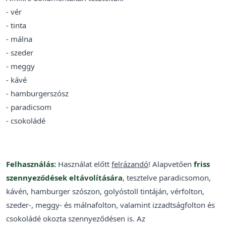
- vér
- tinta
- málna
- szeder
- meggy
- kávé
- hamburgerszósz
- paradicsom
- csokoládé
Felhasználás:
Használat előtt
felrázandó
! Alapvetően
friss
szennyeződések eltávolítására
, tesztelve paradicsomon,
kávén, hamburger szószon, golyóstoll tintáján, vérfolton,
szeder-, meggy- és málnafolton, valamint izzadtságfolton és
csokoládé okozta szennyeződésen is. Az