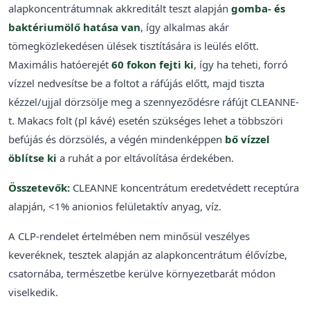
alapkoncentrátumnak akkreditált teszt alapján
gomba- és
baktériumölő hatása van
, így alkalmas akár
tömegközlekedésen ülések tisztítására is leülés előtt.
Maximális hatóerejét
60 fokon fejti ki
, így ha teheti, forró
vízzel nedvesítse be a foltot a ráfújás előtt, majd tiszta
kézzel/ujjal dörzsölje meg a szennyeződésre ráfújt CLEANNE-
t. Makacs folt (pl kávé) esetén szükséges lehet a többszöri
befújás és dörzsölés, a végén mindenképpen
bő vízzel
öblítse ki
a ruhát a por eltávolítása érdekében.
Összetevők:
CLEANNE koncentrátum eredetvédett receptúra
alapján, <1% anionios felületaktív anyag, víz.
A CLP-rendelet értelmében nem minősül veszélyes
keveréknek, tesztek alapján az alapkoncentrátum élővízbe,
csatornába, természetbe kerülve környezetbarát módon
viselkedik.