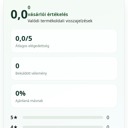
0
0,0
vásárlói értékelés
Valódi termékoldali visszajelzések
0,0/5
Átlagos elégedettség
0
Beküldött vélemény
0%
Ajánlaná másnak
5★
0
4★
0