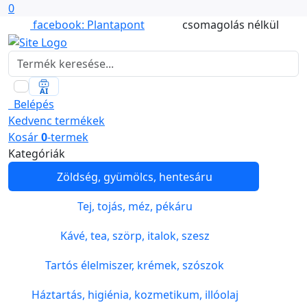
0
+36 30 251 9737
Vásárlás tudatosan,
facebook: Plantapont
csomagolás nélkül
AI
Belépés
Kedvenc
termékek
Kosár
0
-termek
Kategóriák
Zöldség, gyümölcs, hentesáru
Tej, tojás, méz, pékáru
Kávé, tea, szörp, italok, szesz
Tartós élelmiszer, krémek, szószok
Háztartás, higiénia, kozmetikum, illóolaj