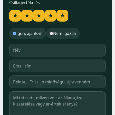
Csillagértékelés
★
★
★
★
★
Igen, ajánlom
Nem igazán