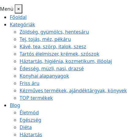
Menü
×
Főoldal
Kategóriák
Zöldség, gyümölcs, hentesáru
Tej, tojás, méz, pékáru
Kávé, tea, szörp, italok, szesz
Tartós élelmiszer, krémek, szószok
Háztartás, higiénia, kozmetikum, illóolaj
Édesség, müzli, nasi, drazsé
Konyhai alapanyagok
Friss áru
Kézműves termékek, ajándéktárgyak, könyvek
TOP termékek
Blog
Életmód
Egészség
Diéta
Háztartás