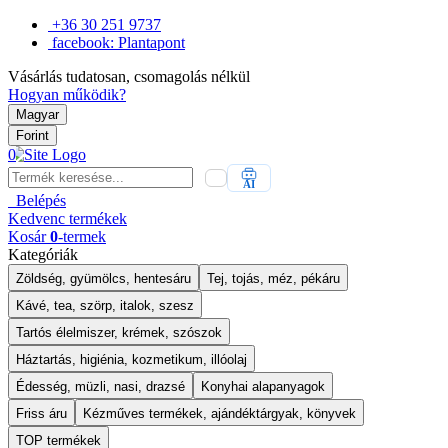
+36 30 251 9737
facebook: Plantapont
Vásárlás tudatosan, csomagolás nélkül
Hogyan működik?
Magyar
Forint
0
AI
Belépés
Kedvenc
termékek
Kosár
0
-termek
Kategóriák
Zöldség, gyümölcs, hentesáru
Tej, tojás, méz, pékáru
Kávé, tea, szörp, italok, szesz
Tartós élelmiszer, krémek, szószok
Háztartás, higiénia, kozmetikum, illóolaj
Édesség, müzli, nasi, drazsé
Konyhai alapanyagok
Friss áru
Kézműves termékek, ajándéktárgyak, könyvek
TOP termékek