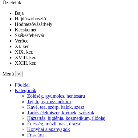
Üzleteink
Baja
Hajdúszoboszló
Hódmezõvásárhely
Kecskemét
Székesfehérvár
Verőce
XI. ker.
XIX. ker.
XVIII. ker.
XXIII. ker.
Menü
×
Főoldal
Kategóriák
Zöldség, gyümölcs, hentesáru
Tej, tojás, méz, pékáru
Kávé, tea, szörp, italok, szesz
Tartós élelmiszer, krémek, szószok
Háztartás, higiénia, kozmetikum, illóolaj
Édesség, müzli, nasi, drazsé
Konyhai alapanyagok
Friss áru