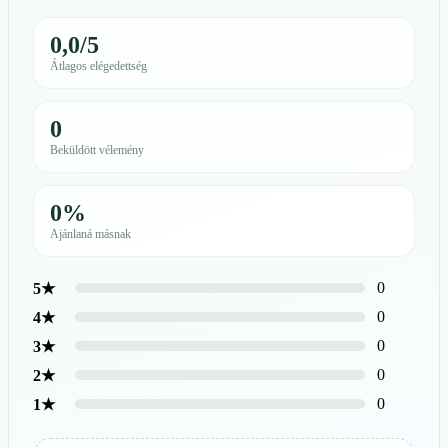
0,0/5
Átlagos elégedettség
0
Beküldött vélemény
0%
Ajánlaná másnak
0
5★
0
4★
0
3★
0
2★
0
1★