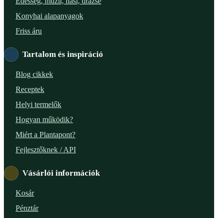
Édesség, müzli, nasi, drazsé
XXIII. ker. – Panelpék
Konyhai alapanyagok
Friss áru
Tartalom és inspiráció
Blog cikkek
Receptek
Helyi termelők
Hogyan működik?
Miért a Plantapont?
Fejlesztőknek / API
Vásárlói információk
Kosár
Pénztár