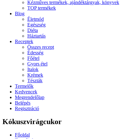
Kézműves termékek, ajándéktárgyak, könyvek
TOP termékek
Blog
Életmód
Egészség
Diéta
Háztartás
Receptek
Összes recept
Édesség
Főétel
Gyors étel
Italok
Krémek
Tészták
Termelők
Kedvencek
Megrendelőlap
Belépés
Regisztráció
Kókuszvirágcukor
Főoldal