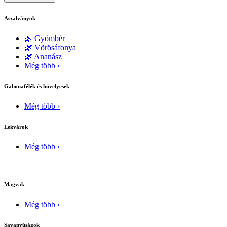
Aszalványok
🌿 Gyömbér
🌿 Vörösáfonya
🌿 Ananász
Még több ›
Gabonafélék és hüvelyesek
Még több ›
Lekvárok
Még több ›
Magvak
Még több ›
Savanyúságok