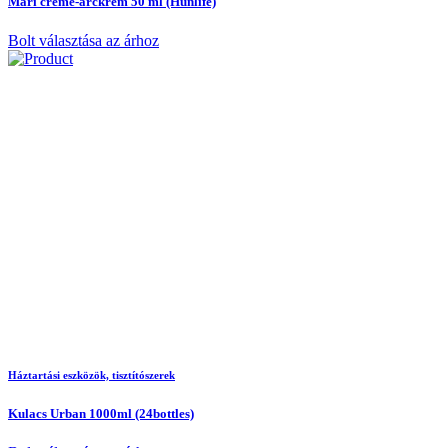
Mari creme-arckrém 50 ml (Hunlife)
Bolt választása az árhoz
Háztartási eszközök, tisztítószerek
Kulacs Urban 1000ml (24bottles)