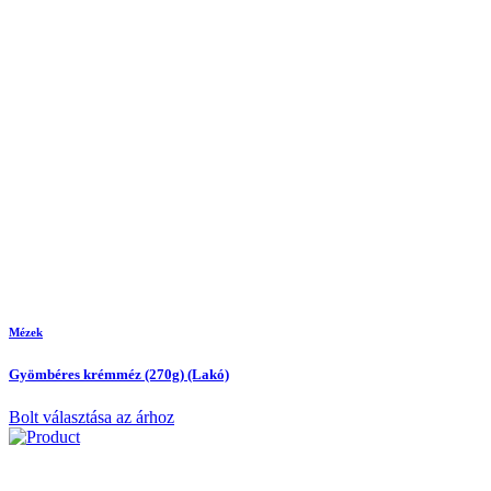
Mézek
Gyömbéres krémméz (270g) (Lakó)
Bolt választása az árhoz