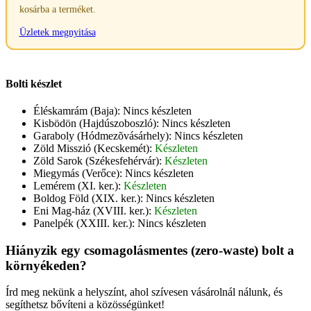
kosárba a terméket.
Üzletek megnyitása
Bolti készlet
Éléskamrám (Baja):
Nincs készleten
Kisbödön (Hajdúszoboszló):
Nincs készleten
Garaboly (Hódmezõvásárhely):
Nincs készleten
Zöld Misszió (Kecskemét):
Készleten
Zöld Sarok (Székesfehérvár):
Készleten
Miegymás (Verőce):
Nincs készleten
Lemérem (XI. ker.):
Készleten
Boldog Föld (XIX. ker.):
Nincs készleten
Eni Mag-ház (XVIII. ker.):
Készleten
Panelpék (XXIII. ker.):
Nincs készleten
Hiányzik egy csomagolásmentes (zero-waste) bolt a
környékeden?
Írd meg nekünk a helyszínt, ahol szívesen vásárolnál nálunk, és
segíthetsz bővíteni a közösségünket!