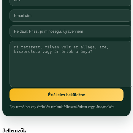
Értékelés beküldése
Egy termékhez egy értékelést tárolunk felhasználónként vagy látogatónként.
Jellemzők