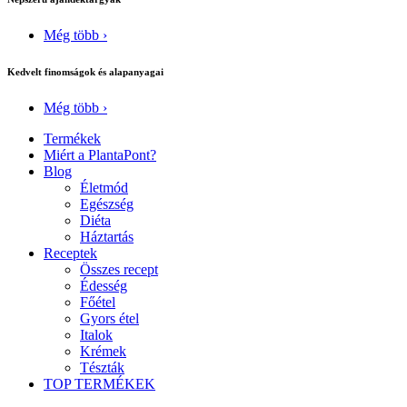
Még több ›
Kedvelt finomságok és alapanyagai
Még több ›
Termékek
Miért a PlantaPont?
Blog
Életmód
Egészség
Diéta
Háztartás
Receptek
Összes recept
Édesség
Főétel
Gyors étel
Italok
Krémek
Tészták
TOP TERMÉKEK