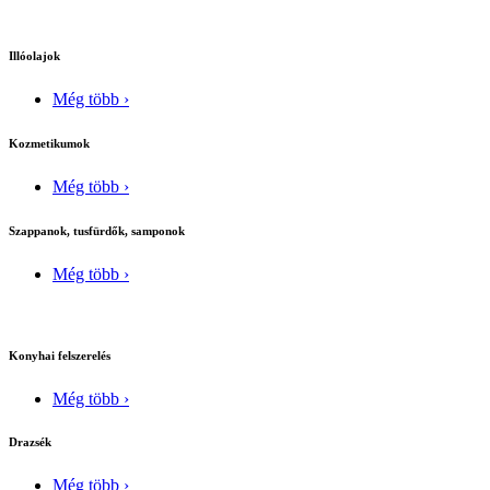
Illóolajok
Még több ›
Kozmetikumok
Még több ›
Szappanok, tusfürdők, samponok
Még több ›
Konyhai felszerelés
Még több ›
Drazsék
Még több ›