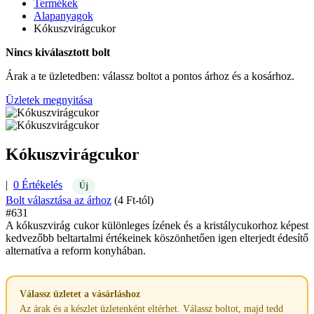
Termékek
Alapanyagok
Kókuszvirágcukor
Nincs kiválasztott bolt
Árak a te üzletedben: válassz boltot a pontos árhoz és a kosárhoz.
Üzletek megnyitása
Kókuszvirágcukor
|
0 Értékelés
Új
Bolt választása az árhoz
(4 Ft-tól)
#631
A kókuszvirág cukor különleges ízének és a kristálycukorhoz képest
kedvezőbb beltartalmi értékeinek köszönhetően igen elterjedt édesítő
alternatíva a reform konyhában.
Válassz üzletet a vásárláshoz
Az árak és a készlet üzletenként eltérhet. Válassz boltot, majd tedd