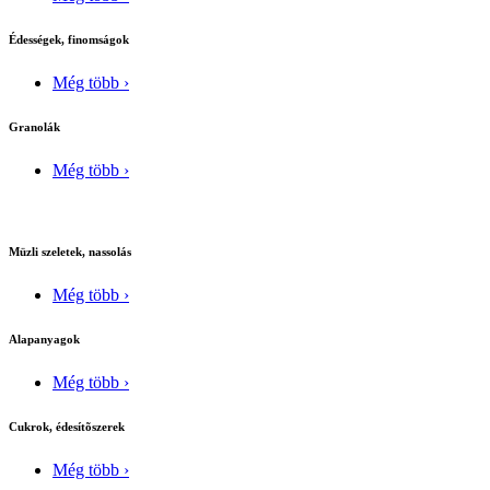
Édességek, finomságok
Még több ›
Granolák
Még több ›
Müzli szeletek, nassolás
Még több ›
Alapanyagok
Még több ›
Cukrok, édesítõszerek
Még több ›