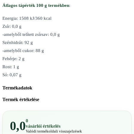
Átlagos tápérték 100 g termékben
:
Energia: 1508 kJ/360 kcal
Zsír: 0,0 g
-amelyből telített zsírsav: 0,0 g
Szénhidrát: 92 g
-amelyből cukor: 88 g
Fehérje: 2 g
Rost: 1 g
Só: 0,07 g
Termékadatok
Termék értékelése
0
0,0
vásárlói értékelés
Valódi termékoldali visszajelzések