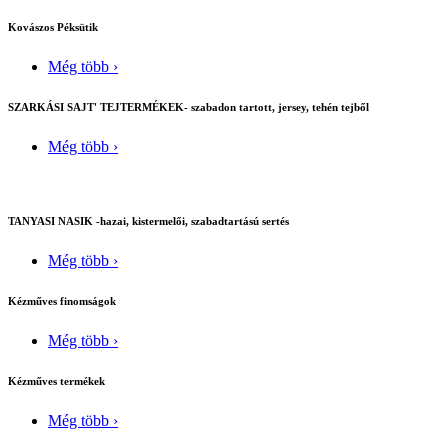
Kovászos Péksütik
Még több ›
SZARKÁSI SAJT' TEJTERMÉKEK- szabadon tartott, jersey, tehén tejből
Még több ›
TANYASI NASIK -hazai, kistermelői, szabadtartású sertés
Még több ›
Kézműves finomságok
Még több ›
Kézműves termékek
Még több ›