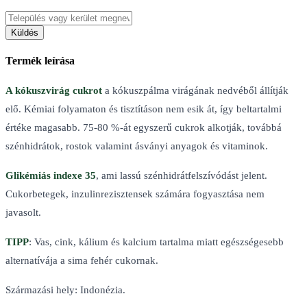
Küldés
Termék leírása
A kókuszvirág cukrot
a kókuszpálma virágának nedvéből állítják
elő. Kémiai folyamaton és tisztításon nem esik át, így beltartalmi
értéke magasabb. 75-80 %-át egyszerű cukrok alkotják, továbbá
szénhidrátok, rostok valamint ásványi anyagok és vitaminok.
Glikémiás indexe 35
, ami lassú szénhidrátfelszívódást jelent.
Cukorbetegek, inzulinrezisztensek számára fogyasztása nem
javasolt.
TIPP
:
Vas, cink, kálium és kalcium tartalma miatt egészségesebb
alternatívája a sima fehér cukornak.
Származási hely: Indonézia.