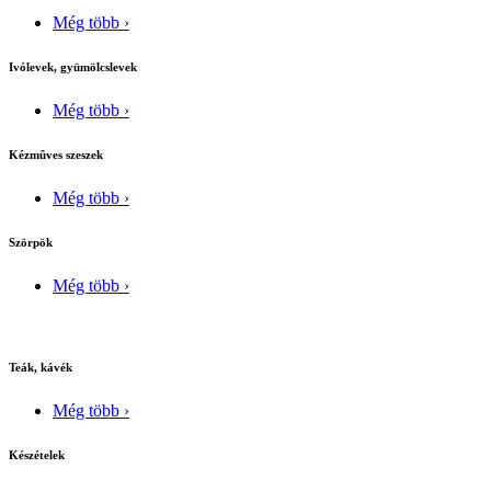
Még több ›
Ivólevek, gyümölcslevek
Még több ›
Kézmûves szeszek
Még több ›
Szörpök
Még több ›
Teák, kávék
Még több ›
Készételek