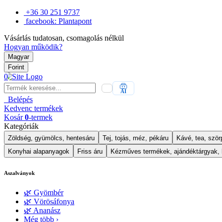
+36 30 251 9737
facebook: Plantapont
Vásárlás tudatosan, csomagolás nélkül
Hogyan működik?
Magyar
Forint
0
AI
Belépés
Kedvenc
termékek
Kosár
0
-termek
Kategóriák
Zöldség, gyümölcs, hentesáru
Tej, tojás, méz, pékáru
Kávé, tea, szörp
Konyhai alapanyagok
Friss áru
Kézműves termékek, ajándéktárgyak,
Aszalványok
🌿 Gyömbér
🌿 Vörösáfonya
🌿 Ananász
Még több ›