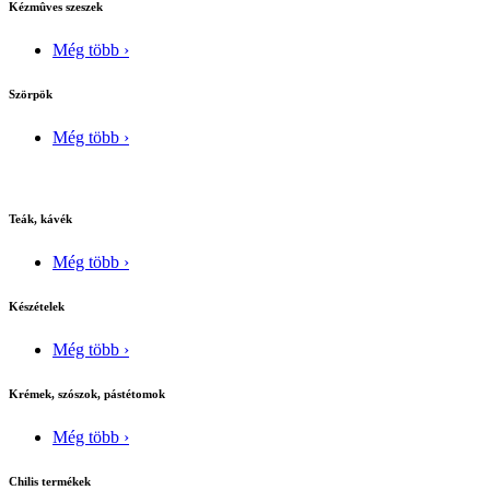
Kézmûves szeszek
Még több ›
Szörpök
Még több ›
Teák, kávék
Még több ›
Készételek
Még több ›
Krémek, szószok, pástétomok
Még több ›
Chilis termékek