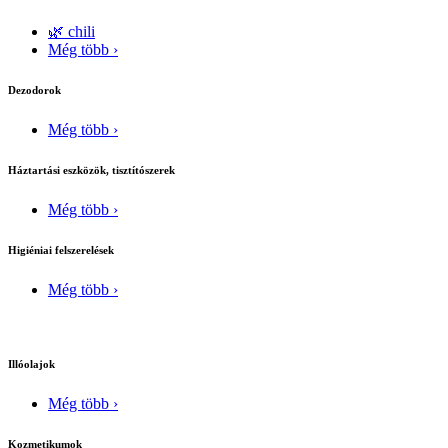
🌿 chili
Még több ›
Dezodorok
Még több ›
Háztartási eszközök, tisztítószerek
Még több ›
Higiéniai felszerelések
Még több ›
Illóolajok
Még több ›
Kozmetikumok