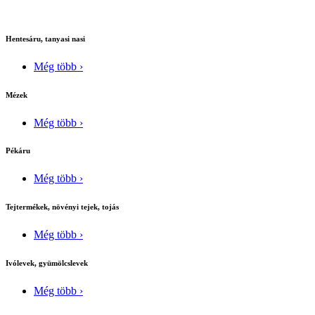
Hentesáru, tanyasi nasi
Még több ›
Mézek
Még több ›
Pékáru
Még több ›
Tejtermékek, növényi tejek, tojás
Még több ›
Ivólevek, gyümölcslevek
Még több ›