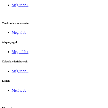
Még több ›
Müzli szeletek, nassolás
Még több ›
Alapanyagok
Még több ›
Cukrok, édesítõszerek
Még több ›
Ecetek
Még több ›