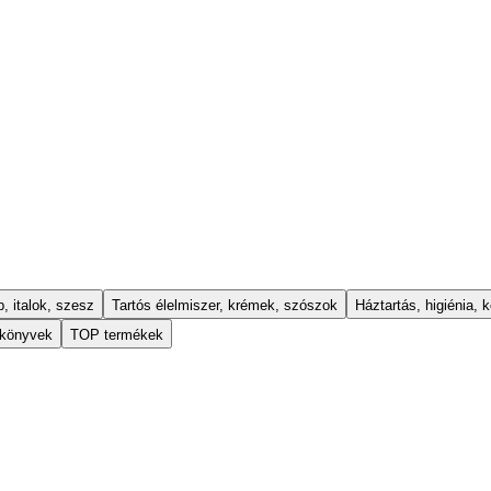
, italok, szesz
Tartós élelmiszer, krémek, szószok
Háztartás, higiénia, k
 könyvek
TOP termékek