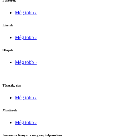
Fûszerek
Még több ›
Lisztek
Még több ›
Olajok
Még több ›
Tészták, rizs
Még több ›
Mustárok
Még több ›
Kovászos Kenyér - magvas, teljesőrlésű