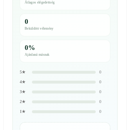
Átlagos elégedettség
0
Beküldött vélemény
0%
Ajánlaná másnak
5★
0
4★
0
3★
0
2★
0
1★
0