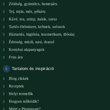
Zöldség, gyümölcs, hentesáru
Verőce – Miegymás
Tej, tojás, méz, pékáru
XI. ker. – Lemérem
Kávé, tea, szörp, italok, szesz
Tartós élelmiszer, krémek, szószok
XIX. ker. – Boldog Föld
Háztartás, higiénia, kozmetikum, illóolaj
XVIII. ker. – Eni Mag-ház
Édesség, müzli, nasi, drazsé
Konyhai alapanyagok
XXIII. ker. – Panelpék
Friss áru
Tartalom és inspiráció
Blog cikkek
Receptek
Helyi termelők
Hogyan működik?
Miért a Plantapont?