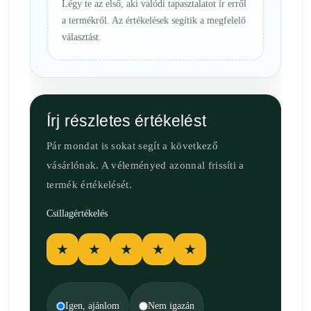
Légy te az első, aki valódi tapasztalatot ír erről
a termékről. Az értékelések segítik a megfelelő
választást.
Írj részletes értékelést
Pár mondat is sokat segít a következő
vásárlónak. A véleményed azonnal frissíti a
termék értékelését.
Csillagértékelés
★
★
★
★
★
Igen, ajánlom
Nem igazán