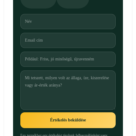
Értékelés beküldése
Egy termékhez egy értékelést tárolunk felhasználónként vagy