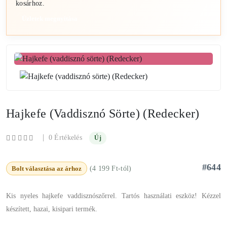
kosárhoz.
Üzletek megnyitása
Hajkefe (vaddisznó Sörte) (Redecker)
|
0 Értékelés
Új
#644
Bolt választása az árhoz
(4 199 Ft-tól)
Kis nyeles hajkefe vaddisznószőrrel. Tartós használati eszköz! Kézzel
készített, hazai, kisipari termék.