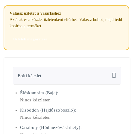
Válassz üzletet a vásárláshoz
Az árak és a készlet üzletenként eltérhet. Válassz boltot, majd tedd
kosárba a terméket.
Üzletek megnyitása
Bolti készlet
Éléskamrám (Baja):
Nincs készleten
Kisbödön (Hajdúszoboszló):
Nincs készleten
Garaboly (Hódmezõvásárhely):