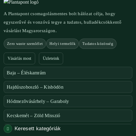
A Plantapont csomagolásmentes bolt hálózat célja, hogy
egyszerűvé és vonzóvá tegye a tudatos, hulladékcsökkentő
vásárlást Magyarországon.
Zero waste szemlélet
Helyi termelők
Tudatos közösség
Vásárlás most
Üzleteink
Baja – Éléskamrám
Hajdúszoboszló – Kisbödön
Hódmezõvásárhely – Garaboly
Kecskemét – Zöld Misszió
Keresett kategóriák
Székesfehérvár – Zöld Sarok