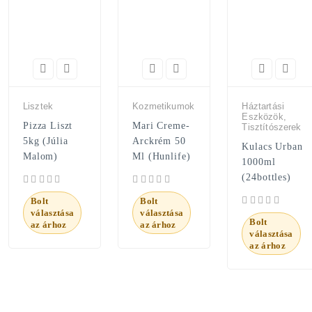
Lisztek
Kozmetikumok
Háztartási
Eszközök,
Pizza Liszt
Mari Creme-
Tisztítószerek
5kg (Júlia
Arckrém 50
Kulacs Urban
Malom)
Ml (Hunlife)
1000ml
(24bottles)
Bolt
Bolt
választása
választása
Bolt
az árhoz
az árhoz
választása
az árhoz