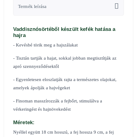
Termék leírása
Vaddisznósörtéből készült kefék hatása a
hajra
- Kevésbé törik meg a hajszálakat
- Tisztán tartják a hajat, sokkal jobban megtisztítják az
apró szennyeződésektől
- Egyenletesen eloszlatják rajta a természetes olajokat,
amelyek ápolják a hajvégeket
- Finoman masszírozzák a fejbőrt, stimulálva a
vérkeringést és hajnövekedést
Méretek:
Nyéllel együtt 18 cm hosszú, a fej hossza 9 cm, a fej