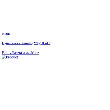
Mézek
Gyömbéres krémméz (270g) (Lakó)
Bolt választása az árhoz