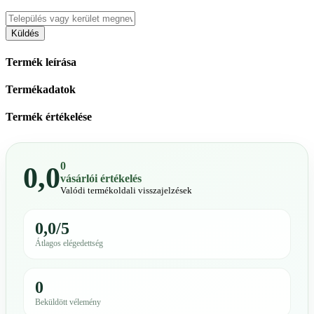
Küldés
Termék leírása
Termékadatok
Termék értékelése
0
0,0
vásárlói értékelés
Valódi termékoldali visszajelzések
0,0/5
Átlagos elégedettség
0
Beküldött vélemény