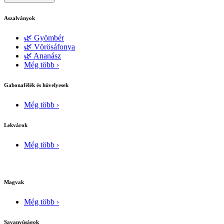
Aszalványok
🌿 Gyömbér
🌿 Vörösáfonya
🌿 Ananász
Még több ›
Gabonafélék és hüvelyesek
Még több ›
Lekvárok
Még több ›
Magvak
Még több ›
Savanyúságok