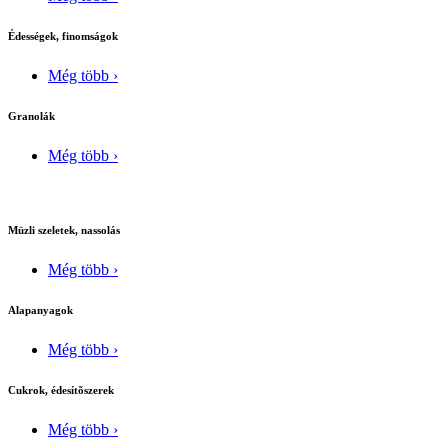
Édességek, finomságok
Még több ›
Granolák
Még több ›
Müzli szeletek, nassolás
Még több ›
Alapanyagok
Még több ›
Cukrok, édesítõszerek
Még több ›