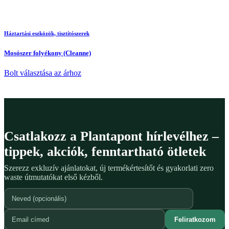
Háztartási eszközök, tisztítószerek
Mosószer folyékony (Cleanne)
Bolt választása az árhoz
Csatlakozz a Plantapont hírlevélhez –
tippek, akciók, fenntartható ötletek
Szerezz exkluzív ajánlatokat, új termékértesítőt és gyakorlati zero
waste útmutatókat első kézből.
Feliratkozom