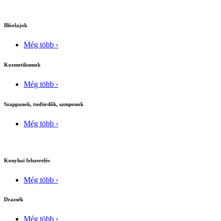
Illóolajok
Még több ›
Kozmetikumok
Még több ›
Szappanok, tusfürdők, samponok
Még több ›
Konyhai felszerelés
Még több ›
Drazsék
Még több ›