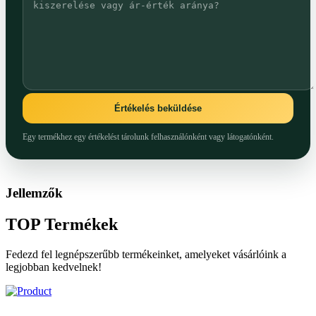
Értékelés beküldése
Egy termékhez egy értékelést tárolunk felhasználónként vagy látogatónként.
Jellemzők
TOP
Termékek
Fedezd fel legnépszerűbb termékeinket, amelyeket vásárlóink a
legjobban kedvelnek!