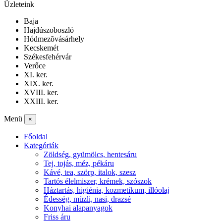
Üzleteink
Baja
Hajdúszoboszló
Hódmezõvásárhely
Kecskemét
Székesfehérvár
Verőce
XI. ker.
XIX. ker.
XVIII. ker.
XXIII. ker.
Menü
×
Főoldal
Kategóriák
Zöldség, gyümölcs, hentesáru
Tej, tojás, méz, pékáru
Kávé, tea, szörp, italok, szesz
Tartós élelmiszer, krémek, szószok
Háztartás, higiénia, kozmetikum, illóolaj
Édesség, müzli, nasi, drazsé
Konyhai alapanyagok
Friss áru