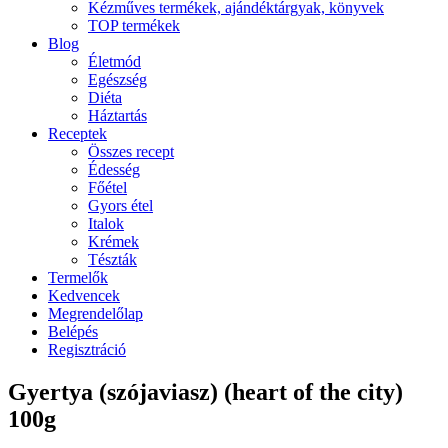
Kézműves termékek, ajándéktárgyak, könyvek
TOP termékek
Blog
Életmód
Egészség
Diéta
Háztartás
Receptek
Összes recept
Édesség
Főétel
Gyors étel
Italok
Krémek
Tészták
Termelők
Kedvencek
Megrendelőlap
Belépés
Regisztráció
Gyertya (szójaviasz) (heart of the city)
100g