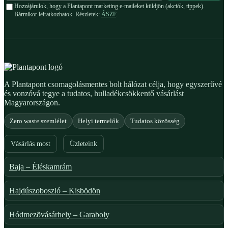
Hozzájárulok, hogy a Plantapont marketing e-maileket küldjön (akciók, tippek).
Bármikor leiratkozhatok. Részletek:
ÁSZF
.
A Plantapont csomagolásmentes bolt hálózat célja, hogy egyszerűvé
és vonzóvá tegye a tudatos, hulladékcsökkentő vásárlást
Magyarországon.
Zero waste szemlélet
Helyi termelők
Tudatos közösség
Vásárlás most
Üzleteink
Baja – Éléskamrám
Hajdúszoboszló – Kisbödön
Hódmezõvásárhely – Garaboly