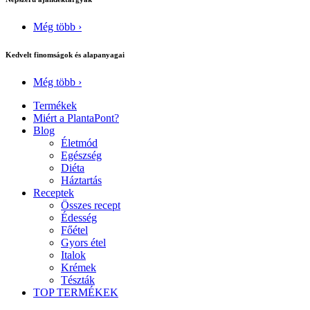
Még több ›
Kedvelt finomságok és alapanyagai
Még több ›
Termékek
Miért a PlantaPont?
Blog
Életmód
Egészség
Diéta
Háztartás
Receptek
Összes recept
Édesség
Főétel
Gyors étel
Italok
Krémek
Tészták
TOP TERMÉKEK