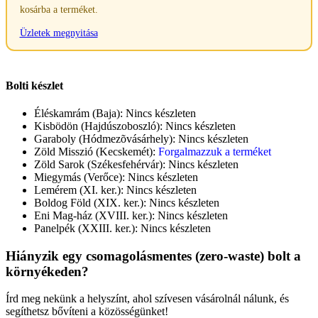
kosárba a terméket.
Üzletek megnyitása
Bolti készlet
Éléskamrám (Baja):
Nincs készleten
Kisbödön (Hajdúszoboszló):
Nincs készleten
Garaboly (Hódmezõvásárhely):
Nincs készleten
Zöld Misszió (Kecskemét):
Forgalmazzuk a terméket
Zöld Sarok (Székesfehérvár):
Nincs készleten
Miegymás (Verőce):
Nincs készleten
Lemérem (XI. ker.):
Nincs készleten
Boldog Föld (XIX. ker.):
Nincs készleten
Eni Mag-ház (XVIII. ker.):
Nincs készleten
Panelpék (XXIII. ker.):
Nincs készleten
Hiányzik egy csomagolásmentes (zero-waste) bolt a
környékeden?
Írd meg nekünk a helyszínt, ahol szívesen vásárolnál nálunk, és
segíthetsz bővíteni a közösségünket!