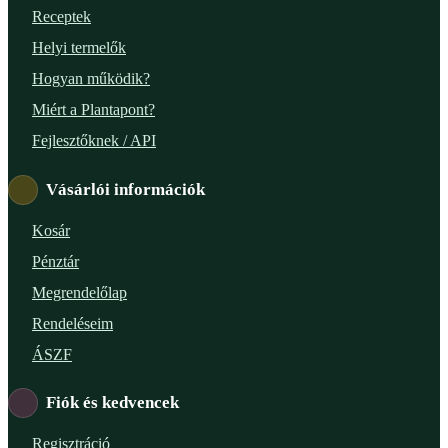
Receptek
Helyi termelők
Hogyan működik?
Miért a Plantapont?
Fejlesztőknek / API
Vásárlói információk
Kosár
Pénztár
Megrendelőlap
Rendeléseim
ÁSZF
Fiók és kedvencek
Regisztráció