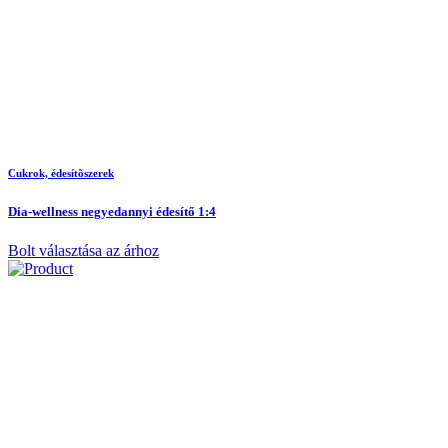
Cukrok, édesítõszerek
Dia-wellness negyedannyi édesítő 1:4
Bolt választása az árhoz