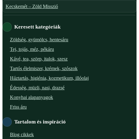
Kecskemét – Zöld Misszió
Székesfehérvár – Zöld Sarok
Keresett kategóriák
Verőce – Miegymás
Zöldség, gyümölcs, hentesáru
Tej, tojás, méz, pékáru
XI. ker. – Lemérem
Kávé, tea, szörp, italok, szesz
XIX. ker. – Boldog Föld
Tartós élelmiszer, krémek, szószok
Háztartás, higiénia, kozmetikum, illóolaj
XVIII. ker. – Eni Mag-ház
Édesség, müzli, nasi, drazsé
XXIII. ker. – Panelpék
Konyhai alapanyagok
Friss áru
Tartalom és inspiráció
Blog cikkek