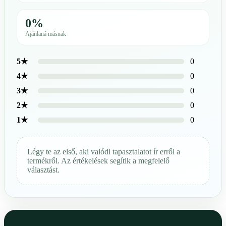
0%
Ajánlaná másnak
0
5★
0
4★
0
3★
0
2★
0
1★
Légy te az első, aki valódi tapasztalatot ír erről a
termékről. Az értékelések segítik a megfelelő
választást.