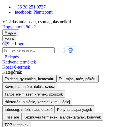
+36 30 251 9737
facebook: Plantapont
Vásárlás tudatosan, csomagolás nélkül
Hogyan működik?
Magyar
Forint
0
AI
Belépés
Kedvenc
termékek
Kosár
0
-termek
Kategóriák
Zöldség, gyümölcs, hentesáru
Tej, tojás, méz, pékáru
Kávé, tea, szörp, italok, szesz
Tartós élelmiszer, krémek, szószok
Háztartás, higiénia, kozmetikum, illóolaj
Édesség, müzli, nasi, drazsé
Konyhai alapanyagok
Friss áru
Kézműves termékek, ajándéktárgyak, könyvek
TOP termékek