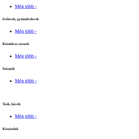
Még több ›
Ivólevek, gyümölcslevek
Még több ›
Kézmûves szeszek
Még több ›
Szörpök
Még több ›
Teák, kávék
Még több ›
Készételek