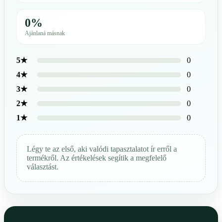
0%
Ajánlaná másnak
0
5★
0
4★
0
3★
0
2★
0
1★
Légy te az első, aki valódi tapasztalatot ír erről a
termékről. Az értékelések segítik a megfelelő
választást.