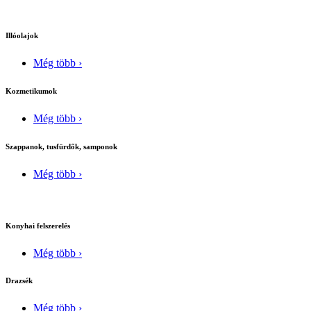
Illóolajok
Még több ›
Kozmetikumok
Még több ›
Szappanok, tusfürdők, samponok
Még több ›
Konyhai felszerelés
Még több ›
Drazsék
Még több ›