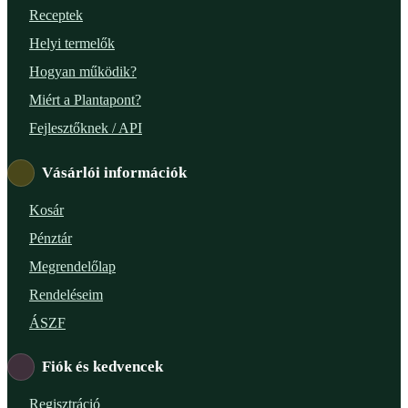
Receptek
Helyi termelők
Hogyan működik?
Miért a Plantapont?
Fejlesztőknek / API
Vásárlói információk
Kosár
Pénztár
Megrendelőlap
Rendeléseim
ÁSZF
Fiók és kedvencek
Regisztráció