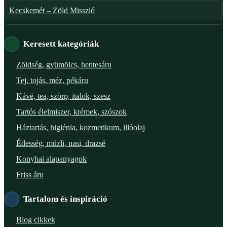
Kecskemét – Zöld Misszió
Székesfehérvár – Zöld Sarok
Keresett kategóriák
Verőce – Miegymás
Zöldség, gyümölcs, hentesáru
Tej, tojás, méz, pékáru
XI. ker. – Lemérem
Kávé, tea, szörp, italok, szesz
XIX. ker. – Boldog Föld
Tartós élelmiszer, krémek, szószok
Háztartás, higiénia, kozmetikum, illóolaj
XVIII. ker. – Eni Mag-ház
Édesség, müzli, nasi, drazsé
XXIII. ker. – Panelpék
Konyhai alapanyagok
Friss áru
Tartalom és inspiráció
Blog cikkek