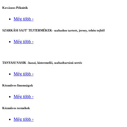
Kovászos Péksütik
Még több ›
SZARKÁSI SAJT' TEJTERMÉKEK- szabadon tartott, jersey, tehén tejből
Még több ›
TANYASI NASIK -hazai, kistermelői, szabadtartású sertés
Még több ›
Kézműves finomságok
Még több ›
Kézműves termékek
Még több ›