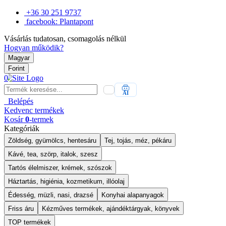
+36 30 251 9737
facebook: Plantapont
Vásárlás tudatosan, csomagolás nélkül
Hogyan működik?
Magyar
Forint
0
AI
Belépés
Kedvenc
termékek
Kosár
0
-termek
Kategóriák
Zöldség, gyümölcs, hentesáru
Tej, tojás, méz, pékáru
Kávé, tea, szörp, italok, szesz
Tartós élelmiszer, krémek, szószok
Háztartás, higiénia, kozmetikum, illóolaj
Édesség, müzli, nasi, drazsé
Konyhai alapanyagok
Friss áru
Kézműves termékek, ajándéktárgyak, könyvek
TOP termékek