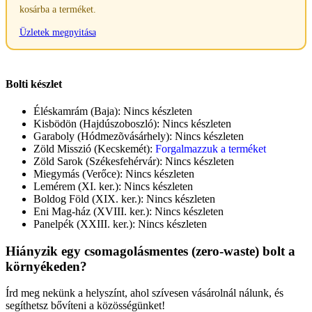
kosárba a terméket.
Üzletek megnyitása
Bolti készlet
Éléskamrám (Baja):
Nincs készleten
Kisbödön (Hajdúszoboszló):
Nincs készleten
Garaboly (Hódmezõvásárhely):
Nincs készleten
Zöld Misszió (Kecskemét):
Forgalmazzuk a terméket
Zöld Sarok (Székesfehérvár):
Nincs készleten
Miegymás (Verőce):
Nincs készleten
Lemérem (XI. ker.):
Nincs készleten
Boldog Föld (XIX. ker.):
Nincs készleten
Eni Mag-ház (XVIII. ker.):
Nincs készleten
Panelpék (XXIII. ker.):
Nincs készleten
Hiányzik egy csomagolásmentes (zero-waste) bolt a
környékeden?
Írd meg nekünk a helyszínt, ahol szívesen vásárolnál nálunk, és
segíthetsz bővíteni a közösségünket!