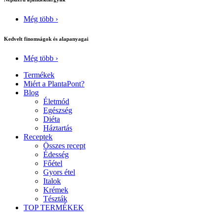
Még több ›
Kedvelt finomságok és alapanyagai
Még több ›
Termékek
Miért a PlantaPont?
Blog
Életmód
Egészség
Diéta
Háztartás
Receptek
Összes recept
Édesség
Főétel
Gyors étel
Italok
Krémek
Tészták
TOP TERMÉKEK