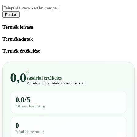
Küldés
Termék leírása
Termékadatok
Termék értékelése
0
0,0
vásárlói értékelés
Valódi termékoldali visszajelzések
0,0/5
Átlagos elégedettség
0
Beküldött vélemény