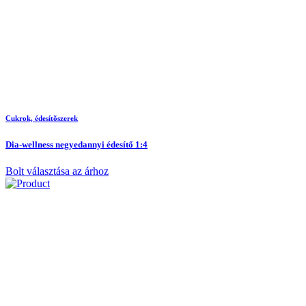
Cukrok, édesítõszerek
Dia-wellness negyedannyi édesítő 1:4
Bolt választása az árhoz