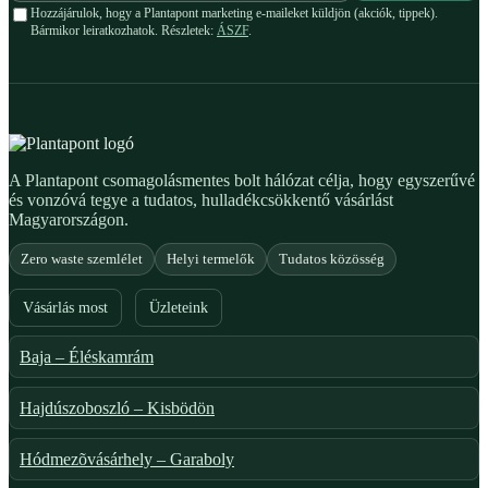
Hozzájárulok, hogy a Plantapont marketing e-maileket küldjön (akciók, tippek).
Bármikor leiratkozhatok. Részletek:
ÁSZF
.
A Plantapont csomagolásmentes bolt hálózat célja, hogy egyszerűvé
és vonzóvá tegye a tudatos, hulladékcsökkentő vásárlást
Magyarországon.
Zero waste szemlélet
Helyi termelők
Tudatos közösség
Vásárlás most
Üzleteink
Baja – Éléskamrám
Hajdúszoboszló – Kisbödön
Hódmezõvásárhely – Garaboly