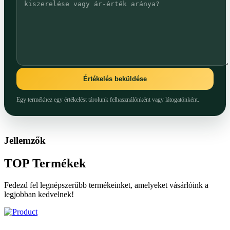
Értékelés beküldése
Egy termékhez egy értékelést tárolunk felhasználónként vagy látogatónként.
Jellemzők
TOP
Termékek
Fedezd fel legnépszerűbb termékeinket, amelyeket vásárlóink a
legjobban kedvelnek!