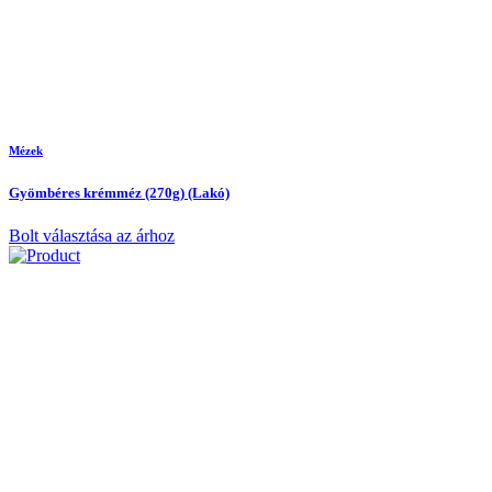
Mézek
Gyömbéres krémméz (270g) (Lakó)
Bolt választása az árhoz