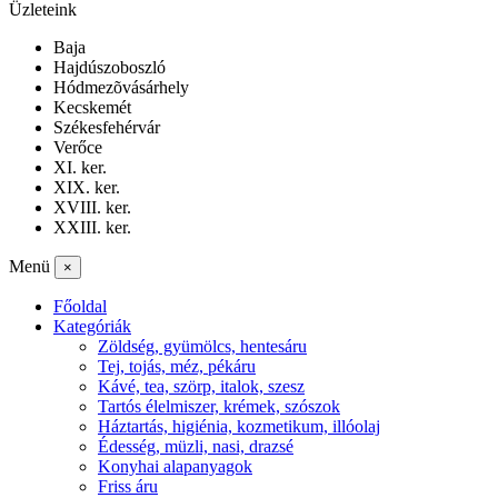
Üzleteink
Baja
Hajdúszoboszló
Hódmezõvásárhely
Kecskemét
Székesfehérvár
Verőce
XI. ker.
XIX. ker.
XVIII. ker.
XXIII. ker.
Menü
×
Főoldal
Kategóriák
Zöldség, gyümölcs, hentesáru
Tej, tojás, méz, pékáru
Kávé, tea, szörp, italok, szesz
Tartós élelmiszer, krémek, szószok
Háztartás, higiénia, kozmetikum, illóolaj
Édesség, müzli, nasi, drazsé
Konyhai alapanyagok
Friss áru