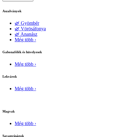
Aszalványok
🌿 Gyömbér
🌿 Vörösáfonya
🌿 Ananász
Még több ›
Gabonafélék és hüvelyesek
Még több ›
Lekvárok
Még több ›
Magvak
Még több ›
Savanyúságok