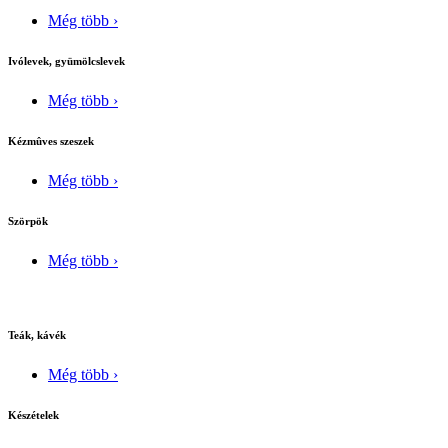
Még több ›
Ivólevek, gyümölcslevek
Még több ›
Kézmûves szeszek
Még több ›
Szörpök
Még több ›
Teák, kávék
Még több ›
Készételek