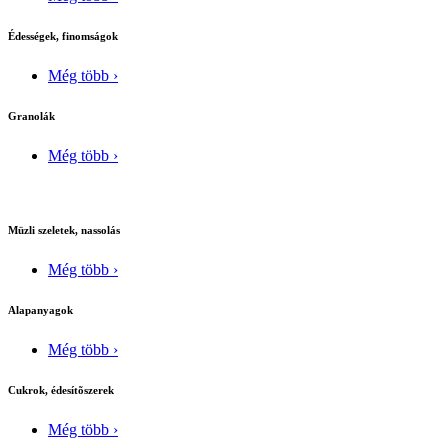
Édességek, finomságok
Még több ›
Granolák
Még több ›
Müzli szeletek, nassolás
Még több ›
Alapanyagok
Még több ›
Cukrok, édesítõszerek
Még több ›