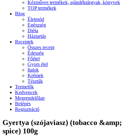
Kézműves termékek, ajándéktárgyak, könyvek
TOP termékek
Blog
Életmód
Egészség
Diéta
Háztartás
Receptek
Összes recept
Édesség
Főétel
Gyors étel
Italok
Krémek
Tészták
Termelők
Kedvencek
Megrendelőlap
Belépés
Regisztráció
Gyertya (szójaviasz) (tobacco &amp;
spice) 100g