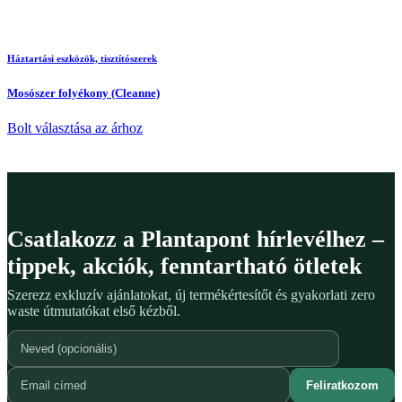
Háztartási eszközök, tisztítószerek
Mosószer folyékony (Cleanne)
Bolt választása az árhoz
Csatlakozz a Plantapont hírlevélhez –
tippek, akciók, fenntartható ötletek
Szerezz exkluzív ajánlatokat, új termékértesítőt és gyakorlati zero
waste útmutatókat első kézből.
Feliratkozom