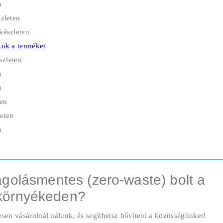
n
zleten
készleten
uk a terméket
szleten
n
n
ten
eten
n
golásmentes (zero-waste) bolt a
környékeden?
esen vásárolnál nálunk, és segíthetsz bővíteni a közösségünket!