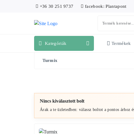
+36 30 251 9737
facebook: Plantapont
Kategóriák
Termékek
Turmix
Nincs kiválasztott bolt
Árak a te üzletedben: válassz boltot a pontos árhoz é