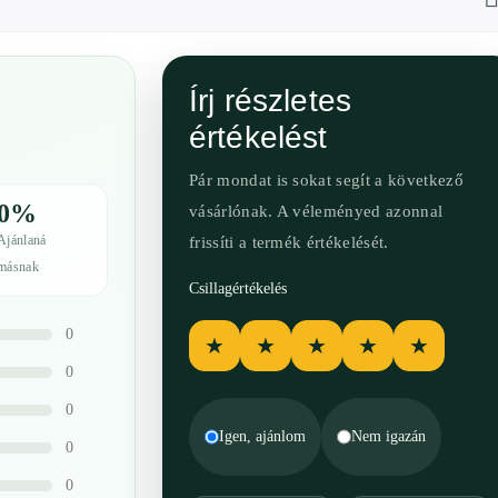
Írj részletes
értékelést
Pár mondat is sokat segít a következő
0%
vásárlónak. A véleményed azonnal
Ajánlaná
frissíti a termék értékelését.
másnak
Csillagértékelés
0
★
★
★
★
★
0
0
Igen, ajánlom
Nem igazán
0
0