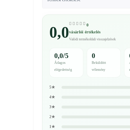
0
0,0
vásárlói értékelés
Valódi termékoldali visszajelzések
0,0/5
0
Átlagos
Beküldött
elégedettség
vélemény
5★
4★
3★
2★
1★