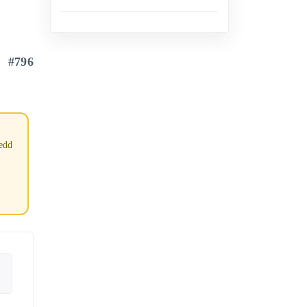
#796
tedd