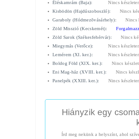
Éléskamrám (Baja):
Nincs készlete
Kisbödön (Hajdúszoboszló):
Nincs kés
Garaboly (Hódmezõvásárhely):
Nincs 
Zöld Misszió (Kecskemét):
Forgalmazz
Zöld Sarok (Székesfehérvár):
Nincs ké
Miegymás (Verőce):
Nincs készlete
Lemérem (XI. ker.):
Nincs készlete
Boldog Föld (XIX. ker.):
Nincs készle
Eni Mag-ház (XVIII. ker.):
Nincs készl
Panelpék (XXIII. ker.):
Nincs készlete
Hiányzik egy csoma
Írd meg nekünk a helyszínt, ahol szív