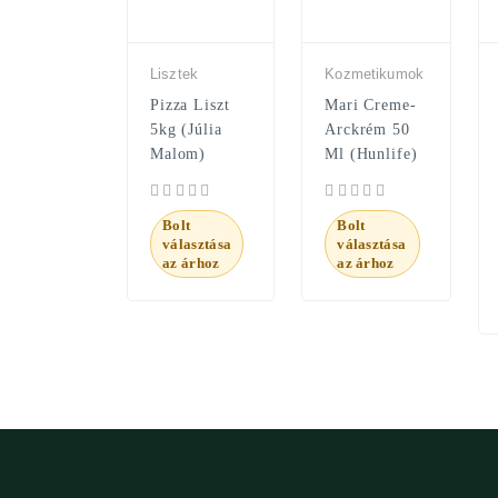
Lisztek
Kozmetikumok
Pizza Liszt
Mari Creme-
5kg (Júlia
Arckrém 50
Malom)
Ml (Hunlife)
Bolt
Bolt
választása
választása
az árhoz
az árhoz