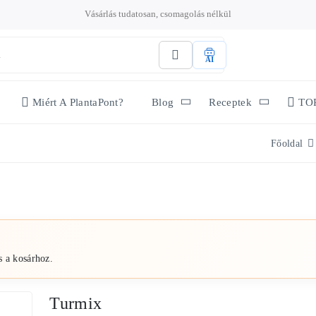
Vásárlás tudatosan, csomagolás nélkül
AI
Miért A PlantaPont?
Blog
Receptek
TO
Főoldal
s a kosárhoz.
Turmix