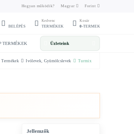
Hogyan működik?
Magyar
Forint
Kedvenc
Kosár
BELÉPÉS
TERMÉKEK
0
-TERMEK
P TERMÉKEK
Üzleteink
Termékek
Ivólevek, Gyümölcslevek
Turmix
Üzletek megnyitása
Jellemzők