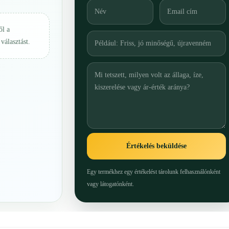
ől a
választást.
Értékelés beküldése
Egy termékhez egy értékelést tárolunk felhasználónként
vagy látogatónként.