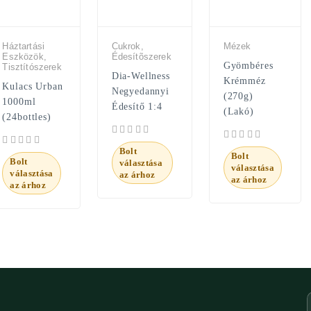
Háztartási
Cukrok,
Mézek
Eszközök,
Édesítõszerek
Gyömbéres
Tisztítószerek
Dia-Wellness
Krémméz
Kulacs Urban
Negyedannyi
(270g)
1000ml
Édesítő 1:4
(Lakó)
(24bottles)
Bolt
Bolt
Bolt
választása
választása
választása
az árhoz
az árhoz
az árhoz