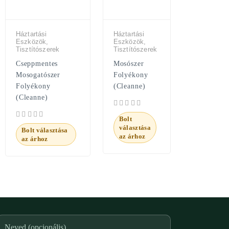
Háztartási
Háztartási
Eszközök,
Eszközök,
Tisztítószerek
Tisztítószerek
Cseppmentes
Mosószer
Mosogatószer
Folyékony
Folyékony
(Cleanne)
(Cleanne)
Bolt
választása
Bolt választása
az árhoz
az árhoz