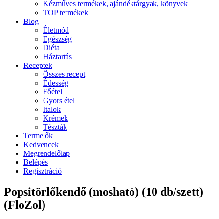
Kézműves termékek, ajándéktárgyak, könyvek
TOP termékek
Blog
Életmód
Egészség
Diéta
Háztartás
Receptek
Összes recept
Édesség
Főétel
Gyors étel
Italok
Krémek
Tészták
Termelők
Kedvencek
Megrendelőlap
Belépés
Regisztráció
Popsitörlőkendő (mosható) (10 db/szett)
(FloZol)