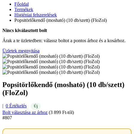
Főoldal
Termékek
Higiéniai felszerelések
Popsitörlőkendő (mosható) (10 db/szett) (FloZol)
Nincs kiválasztott bolt
Árak a te üzletedben: válassz boltot a pontos árhoz és a kosárhoz.
Üzletek megnyitása
Popsitörlőkendő (mosható) (10 db/szett)
(FloZol)
|
0 Értékelés
Új
Bolt választása az árhoz
(3 899 Ft-tól)
#807