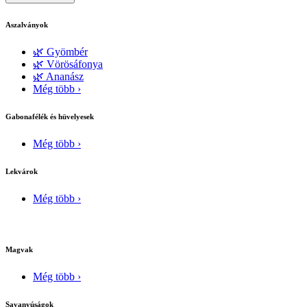
Aszalványok
🌿 Gyömbér
🌿 Vörösáfonya
🌿 Ananász
Még több ›
Gabonafélék és hüvelyesek
Még több ›
Lekvárok
Még több ›
Magvak
Még több ›
Savanyúságok