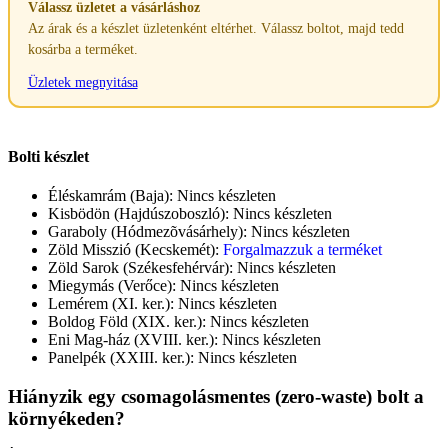
Válassz üzletet a vásárláshoz
Az árak és a készlet üzletenként eltérhet. Válassz boltot, majd tedd
kosárba a terméket.
Üzletek megnyitása
Bolti készlet
Éléskamrám (Baja):
Nincs készleten
Kisbödön (Hajdúszoboszló):
Nincs készleten
Garaboly (Hódmezõvásárhely):
Nincs készleten
Zöld Misszió (Kecskemét):
Forgalmazzuk a terméket
Zöld Sarok (Székesfehérvár):
Nincs készleten
Miegymás (Verőce):
Nincs készleten
Lemérem (XI. ker.):
Nincs készleten
Boldog Föld (XIX. ker.):
Nincs készleten
Eni Mag-ház (XVIII. ker.):
Nincs készleten
Panelpék (XXIII. ker.):
Nincs készleten
Hiányzik egy csomagolásmentes (zero-waste) bolt a
környékeden?