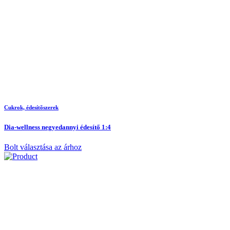
Cukrok, édesítõszerek
Dia-wellness negyedannyi édesítő 1:4
Bolt választása az árhoz