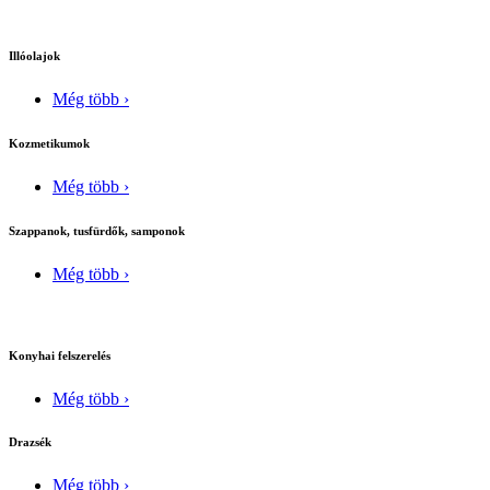
Illóolajok
Még több ›
Kozmetikumok
Még több ›
Szappanok, tusfürdők, samponok
Még több ›
Konyhai felszerelés
Még több ›
Drazsék
Még több ›