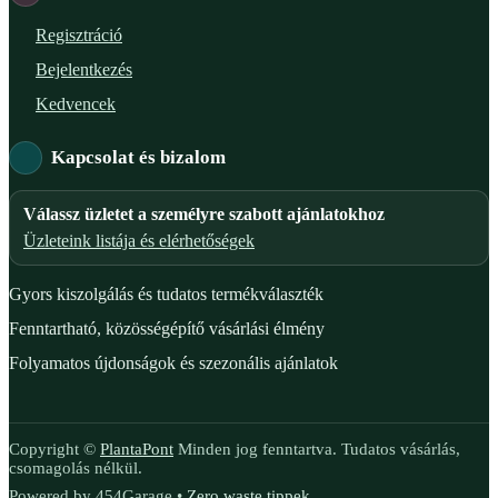
Regisztráció
Bejelentkezés
Kedvencek
Kapcsolat és bizalom
Válassz üzletet a személyre szabott ajánlatokhoz
Üzleteink listája és elérhetőségek
Gyors kiszolgálás és tudatos termékválaszték
Fenntartható, közösségépítő vásárlási élmény
Folyamatos újdonságok és szezonális ajánlatok
Copyright ©
PlantaPont
Minden jog fenntartva. Tudatos vásárlás,
csomagolás nélkül.
Powered by 454Garage •
Zero waste tippek