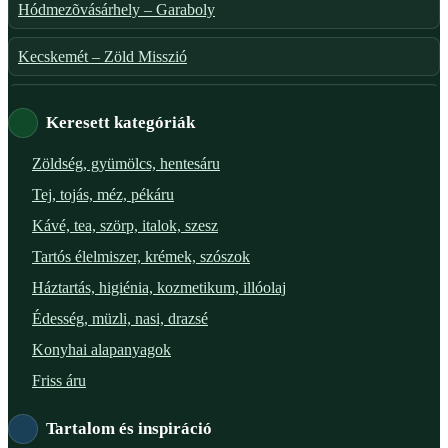
Hódmezõvásárhely – Garaboly
Kecskemét – Zöld Misszió
Székesfehérvár – Zöld Sarok
Keresett kategóriák
Verőce – Miegymás
Zöldség, gyümölcs, hentesáru
Tej, tojás, méz, pékáru
XI. ker. – Lemérem
Kávé, tea, szörp, italok, szesz
XIX. ker. – Boldog Föld
Tartós élelmiszer, krémek, szószok
Háztartás, higiénia, kozmetikum, illóolaj
XVIII. ker. – Eni Mag-ház
Édesség, müzli, nasi, drazsé
XXIII. ker. – Panelpék
Konyhai alapanyagok
Friss áru
Tartalom és inspiráció