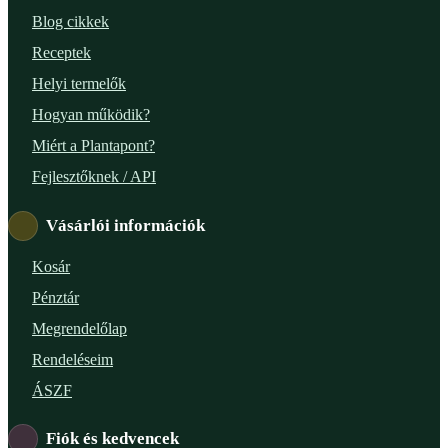
Blog cikkek
Receptek
Helyi termelők
Hogyan működik?
Miért a Plantapont?
Fejlesztőknek / API
Vásárlói információk
Kosár
Pénztár
Megrendelőlap
Rendeléseim
ÁSZF
Fiók és kedvencek