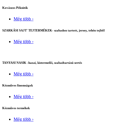
Kovászos Péksütik
Még több ›
SZARKÁSI SAJT' TEJTERMÉKEK- szabadon tartott, jersey, tehén tejből
Még több ›
TANYASI NASIK -hazai, kistermelői, szabadtartású sertés
Még több ›
Kézműves finomságok
Még több ›
Kézműves termékek
Még több ›