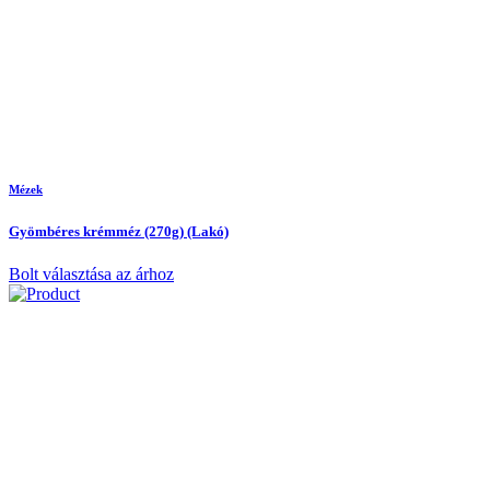
Mézek
Gyömbéres krémméz (270g) (Lakó)
Bolt választása az árhoz