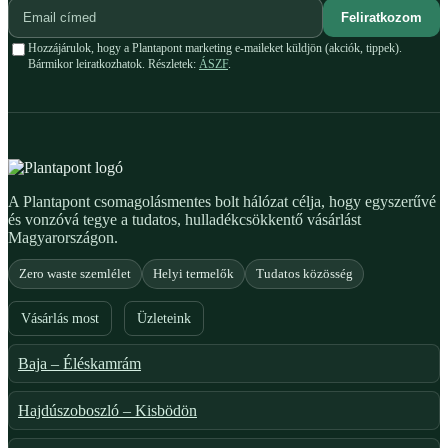
Feliratkozom
Hozzájárulok, hogy a Plantapont marketing e-maileket küldjön (akciók, tippek).
Bármikor leiratkozhatok. Részletek:
ÁSZF
.
A Plantapont csomagolásmentes bolt hálózat célja, hogy egyszerűvé
és vonzóvá tegye a tudatos, hulladékcsökkentő vásárlást
Magyarországon.
Zero waste szemlélet
Helyi termelők
Tudatos közösség
Vásárlás most
Üzleteink
Baja – Éléskamrám
Hajdúszoboszló – Kisbödön