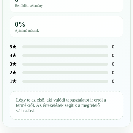
Beküldött vélemény
0%
Ajánlaná másnak
0
5★
0
4★
0
3★
0
2★
0
1★
Légy te az első, aki valódi tapasztalatot ír erről a
termékről. Az értékelések segítik a megfelelő
választást.