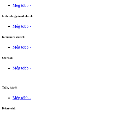
Még több ›
Ivólevek, gyümölcslevek
Még több ›
Kézmûves szeszek
Még több ›
Szörpök
Még több ›
Teák, kávék
Még több ›
Készételek