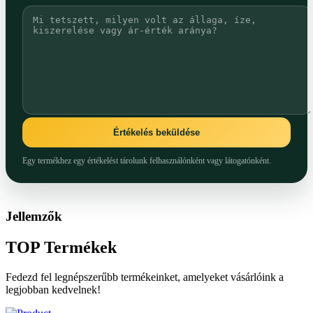
Értékelés beküldése
Egy termékhez egy értékelést tárolunk felhasználónként vagy látogatónként.
Jellemzők
TOP
Termékek
Fedezd fel legnépszerűbb termékeinket, amelyeket vásárlóink a
legjobban kedvelnek!