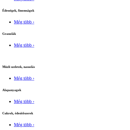
Édességek, finomságok
Még több ›
Granolák
Még több ›
Müzli szeletek, nassolás
Még több ›
Alapanyagok
Még több ›
Cukrok, édesítõszerek
Még több ›