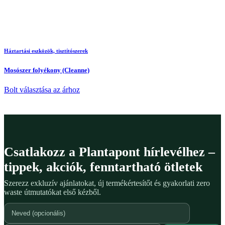
Háztartási eszközök, tisztítószerek
Mosószer folyékony (Cleanne)
Bolt választása az árhoz
Csatlakozz a Plantapont hírlevélhez –
tippek, akciók, fenntartható ötletek
Szerezz exkluzív ajánlatokat, új termékértesítőt és gyakorlati zero
waste útmutatókat első kézből.