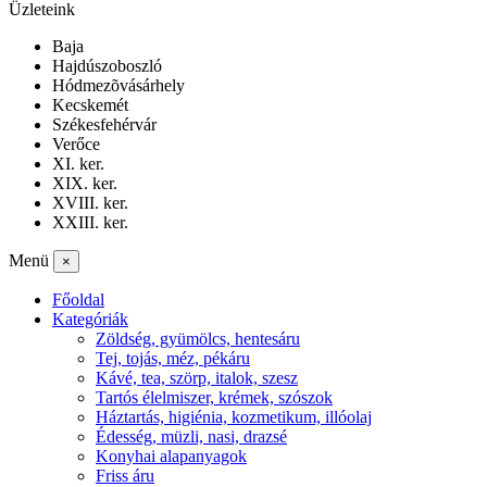
Üzleteink
Baja
Hajdúszoboszló
Hódmezõvásárhely
Kecskemét
Székesfehérvár
Verőce
XI. ker.
XIX. ker.
XVIII. ker.
XXIII. ker.
Menü
×
Főoldal
Kategóriák
Zöldség, gyümölcs, hentesáru
Tej, tojás, méz, pékáru
Kávé, tea, szörp, italok, szesz
Tartós élelmiszer, krémek, szószok
Háztartás, higiénia, kozmetikum, illóolaj
Édesség, müzli, nasi, drazsé
Konyhai alapanyagok
Friss áru