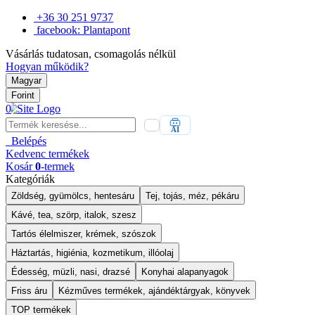
+36 30 251 9737
facebook: Plantapont
Vásárlás tudatosan, csomagolás nélkül
Hogyan működik?
Magyar
Forint
0
AI
Belépés
Kedvenc
termékek
Kosár
0
-termek
Kategóriák
Zöldség, gyümölcs, hentesáru
Tej, tojás, méz, pékáru
Kávé, tea, szörp, italok, szesz
Tartós élelmiszer, krémek, szószok
Háztartás, higiénia, kozmetikum, illóolaj
Édesség, müzli, nasi, drazsé
Konyhai alapanyagok
Friss áru
Kézműves termékek, ajándéktárgyak, könyvek
TOP termékek