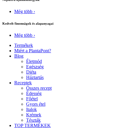
Még több ›
Kedvelt finomságok és alapanyagai
Még több ›
Termékek
Miért a PlantaPont?
Blog
Életmód
Egészség
Diéta
Háztartás
Receptek
Összes recept
Édesség
Főétel
Gyors étel
Italok
Krémek
Tészták
TOP TERMÉKEK