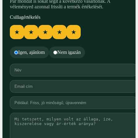
Pár mondat is sokat segít a következő vásárlónak. A
véleményed azonnal frissíti a termék értékelését.
Csillagértékelés
★
★
★
★
★
Igen, ajánlom
Nem igazán