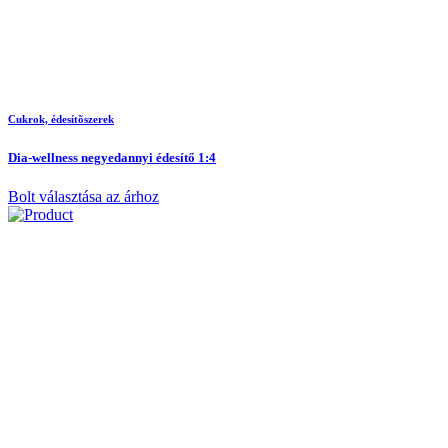
Cukrok, édesítõszerek
Dia-wellness negyedannyi édesítő 1:4
Bolt választása az árhoz