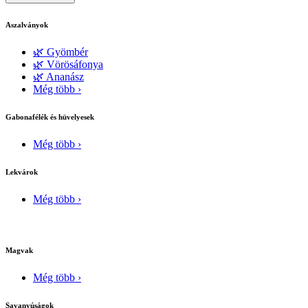
Aszalványok
🌿 Gyömbér
🌿 Vörösáfonya
🌿 Ananász
Még több ›
Gabonafélék és hüvelyesek
Még több ›
Lekvárok
Még több ›
Magvak
Még több ›
Savanyúságok