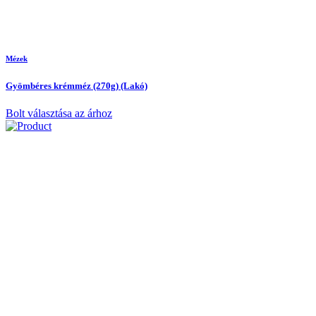
Mézek
Gyömbéres krémméz (270g) (Lakó)
Bolt választása az árhoz