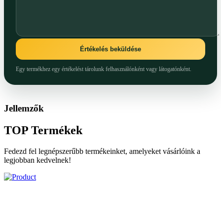
Értékelés beküldése
Egy termékhez egy értékelést tárolunk felhasználónként vagy látogatónként.
Jellemzők
TOP
Termékek
Fedezd fel legnépszerűbb termékeinket, amelyeket vásárlóink a
legjobban kedvelnek!