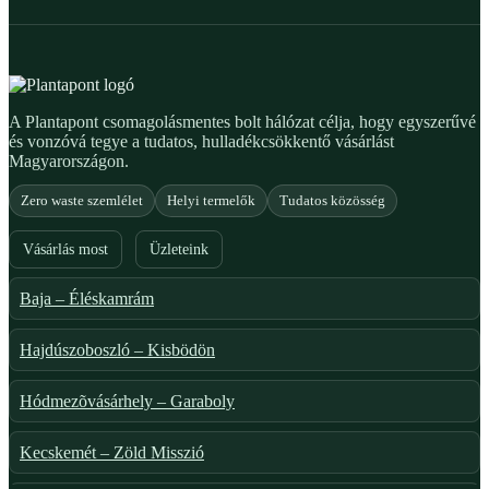
A Plantapont csomagolásmentes bolt hálózat célja, hogy egyszerűvé
és vonzóvá tegye a tudatos, hulladékcsökkentő vásárlást
Magyarországon.
Zero waste szemlélet
Helyi termelők
Tudatos közösség
Vásárlás most
Üzleteink
Baja – Éléskamrám
Hajdúszoboszló – Kisbödön
Hódmezõvásárhely – Garaboly
Kecskemét – Zöld Misszió