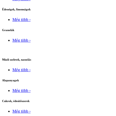
Édességek, finomságok
Még több ›
Granolák
Még több ›
Müzli szeletek, nassolás
Még több ›
Alapanyagok
Még több ›
Cukrok, édesítõszerek
Még több ›