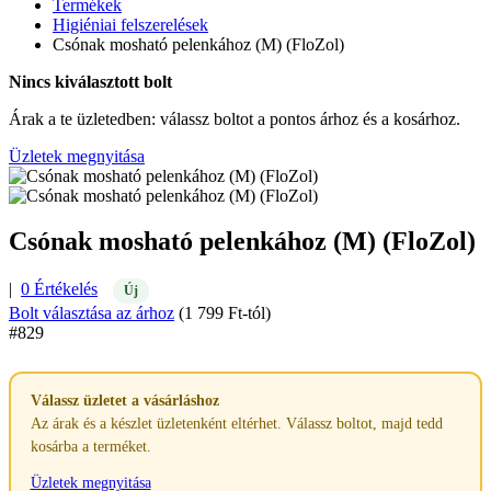
Termékek
Higiéniai felszerelések
Csónak mosható pelenkához (M) (FloZol)
Nincs kiválasztott bolt
Árak a te üzletedben: válassz boltot a pontos árhoz és a kosárhoz.
Üzletek megnyitása
Csónak mosható pelenkához (M) (FloZol)
|
0 Értékelés
Új
Bolt választása az árhoz
(1 799 Ft-tól)
#829
Válassz üzletet a vásárláshoz
Az árak és a készlet üzletenként eltérhet. Válassz boltot, majd tedd
kosárba a terméket.
Üzletek megnyitása