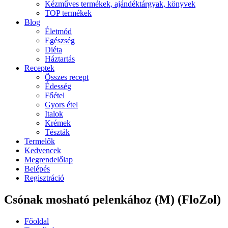
Kézműves termékek, ajándéktárgyak, könyvek
TOP termékek
Blog
Életmód
Egészség
Diéta
Háztartás
Receptek
Összes recept
Édesség
Főétel
Gyors étel
Italok
Krémek
Tészták
Termelők
Kedvencek
Megrendelőlap
Belépés
Regisztráció
Csónak mosható pelenkához (M) (FloZol)
Főoldal