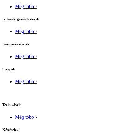
Még több ›
Ivólevek, gyümölcslevek
Még több ›
Kézmûves szeszek
Még több ›
Szörpök
Még több ›
Teák, kávék
Még több ›
Készételek