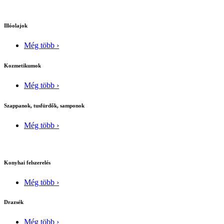
Illóolajok
Még több ›
Kozmetikumok
Még több ›
Szappanok, tusfürdők, samponok
Még több ›
Konyhai felszerelés
Még több ›
Drazsék
Még több ›