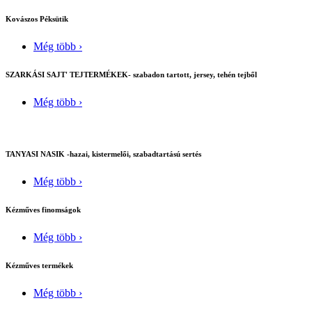
Kovászos Péksütik
Még több ›
SZARKÁSI SAJT' TEJTERMÉKEK- szabadon tartott, jersey, tehén tejből
Még több ›
TANYASI NASIK -hazai, kistermelői, szabadtartású sertés
Még több ›
Kézműves finomságok
Még több ›
Kézműves termékek
Még több ›