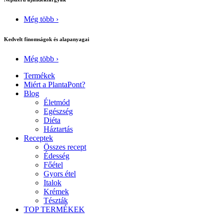
Még több ›
Kedvelt finomságok és alapanyagai
Még több ›
Termékek
Miért a PlantaPont?
Blog
Életmód
Egészség
Diéta
Háztartás
Receptek
Összes recept
Édesség
Főétel
Gyors étel
Italok
Krémek
Tészták
TOP TERMÉKEK