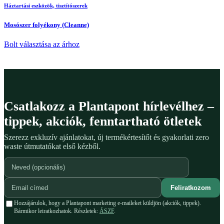
Háztartási eszközök, tisztítószerek
Mosószer folyékony (Cleanne)
Bolt választása az árhoz
Csatlakozz a Plantapont hírlevélhez –
tippek, akciók, fenntartható ötletek
Szerezz exkluzív ajánlatokat, új termékértesítőt és gyakorlati zero
waste útmutatókat első kézből.
Feliratkozom
Hozzájárulok, hogy a Plantapont marketing e-maileket küldjön (akciók, tippek).
Bármikor leiratkozhatok. Részletek:
ÁSZF
.