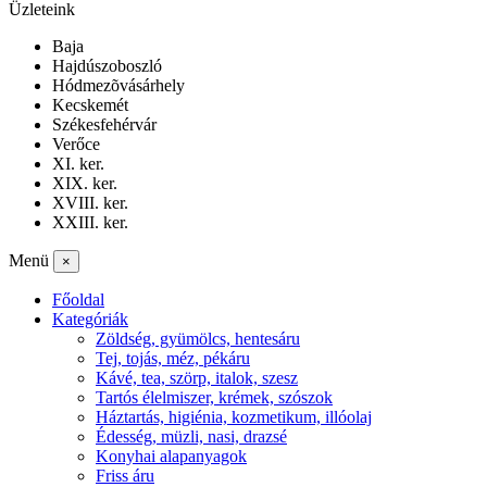
Üzleteink
Baja
Hajdúszoboszló
Hódmezõvásárhely
Kecskemét
Székesfehérvár
Verőce
XI. ker.
XIX. ker.
XVIII. ker.
XXIII. ker.
Menü
×
Főoldal
Kategóriák
Zöldség, gyümölcs, hentesáru
Tej, tojás, méz, pékáru
Kávé, tea, szörp, italok, szesz
Tartós élelmiszer, krémek, szószok
Háztartás, higiénia, kozmetikum, illóolaj
Édesség, müzli, nasi, drazsé
Konyhai alapanyagok
Friss áru