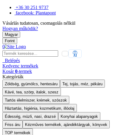
+36 30 251 9737
facebook: Plantapont
Vásárlás tudatosan, csomagolás nélkül
Hogyan működik?
Magyar
Forint
0
AI
Belépés
Kedvenc
termékek
Kosár
0
-termek
Kategóriák
Zöldség, gyümölcs, hentesáru
Tej, tojás, méz, pékáru
Kávé, tea, szörp, italok, szesz
Tartós élelmiszer, krémek, szószok
Háztartás, higiénia, kozmetikum, illóolaj
Édesség, müzli, nasi, drazsé
Konyhai alapanyagok
Friss áru
Kézműves termékek, ajándéktárgyak, könyvek
TOP termékek