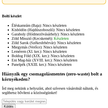
Bolti készlet
Éléskamrám (Baja):
Nincs készleten
Kisbödön (Hajdúszoboszló):
Nincs készleten
Garaboly (Hódmezõvásárhely):
Nincs készleten
Zöld Misszió (Kecskemét):
Készleten
Zöld Sarok (Székesfehérvár):
Nincs készleten
Miegymás (Verőce):
Nincs készleten
Lemérem (XI. ker.):
Nincs készleten
Boldog Föld (XIX. ker.):
Nincs készleten
Eni Mag-ház (XVIII. ker.):
Nincs készleten
Panelpék (XXIII. ker.):
Nincs készleten
Hiányzik egy csomagolásmentes (zero-waste) bolt a
környékeden?
Írd meg nekünk a helyszínt, ahol szívesen vásárolnál nálunk, és
segíthetsz bővíteni a közösségünket!
Küldés