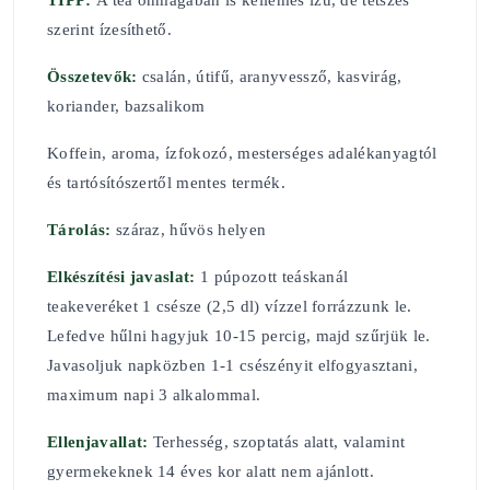
TIPP:
A tea önmagában is kellemes ízű, de tetszés
szerint ízesíthető.
Összetevők:
csalán, útifű, aranyvessző, kasvirág,
koriander, bazsalikom
Koffein, aroma, ízfokozó, mesterséges adalékanyagtól
és tartósítószertől mentes termék.
Tárolás:
száraz, hűvös helyen
Elkészítési javaslat:
1 púpozott teáskanál
teakeveréket 1 csésze (2,5 dl) vízzel forrázzunk le.
Lefedve hűlni hagyjuk 10-15 percig, majd szűrjük le.
Javasoljuk napközben 1-1 csészényit elfogyasztani,
maximum napi 3 alkalommal.
Ellenjavallat:
Terhesség, szoptatás alatt, valamint
gyermekeknek 14 éves kor alatt nem ajánlott.