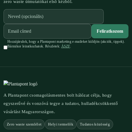
zero waste útmutatókat első kézből.
Feliratkozom
Hozzájárulok, hogy a Plantapont marketing e-maileket küldjön (akciók, tippek).
Bármikor leiratkozhatok. Részletek:
ÁSZF
.
A Plantapont csomagolásmentes bolt hálózat célja, hogy
egyszerűvé és vonzóvá tegye a tudatos, hulladékcsökkentő
vásárlást Magyarországon.
Zero waste szemlélet
Helyi termelők
Tudatos közösség