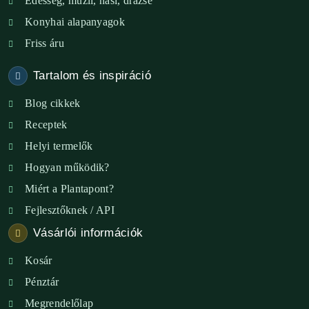
Édesség, müzli, nasi, drazsé
Konyhai alapanyagok
XXIII. ker. – Panelpék
Friss áru
Tartalom és inspiráció
Blog cikkek
Receptek
Helyi termelők
Hogyan működik?
Miért a Plantapont?
Fejlesztőknek / API
Vásárlói információk
Kosár
Pénztár
Megrendelőlap