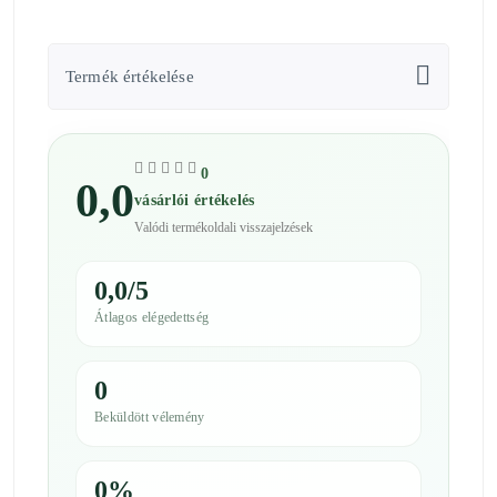
Termék értékelése
0
0,0
vásárlói értékelés
Valódi termékoldali visszajelzések
0,0/5
Átlagos elégedettség
0
Beküldött vélemény
0%