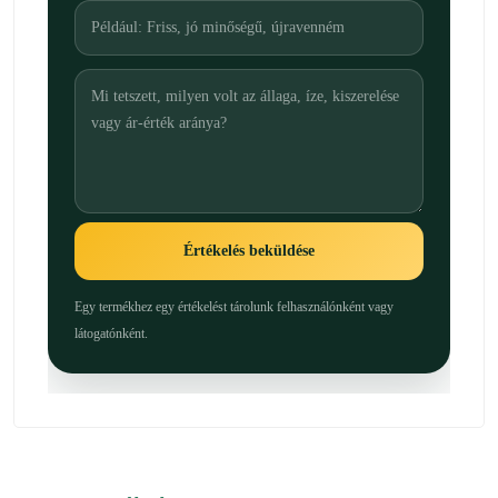
Értékelés beküldése
Egy termékhez egy értékelést tárolunk felhasználónként vagy
látogatónként.