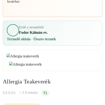
kosárhoz.
Üzletek megnyitása
Ettől a termelőtől
Fodor Kálmán ev.
Termelő oldala
·
Összes termék
Allergia Teakeverék
|
0 Értékelés
Új