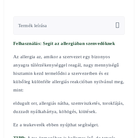
Termék leírása
Felhasználás:
Segít az allergiában szenvedőknek
Az allergia az, amikor a szervezet egy bizonyos
anyagra túlérzékenységgel reagál, nagy mennyiségű
hisztamin kezd termelődni a szervezetben és ez
külsőleg különféle allergiás reakcióban nyilvánul meg,
mint:
eldugult orr, allergiás nátha, szemviszketés, torokfájás,
duzzadt nyálkahártya, köhögés, kiütések.
Ez a teakeverék ebben nyújthat segítséget.