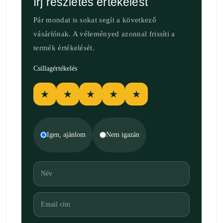
Írj részletes értékelést
Pár mondat is sokat segít a következő
vásárlónak. A véleményed azonnal frissíti a
termék értékelését.
Csillagértékelés
★
★
★
★
★
Igen, ajánlom
Nem igazán