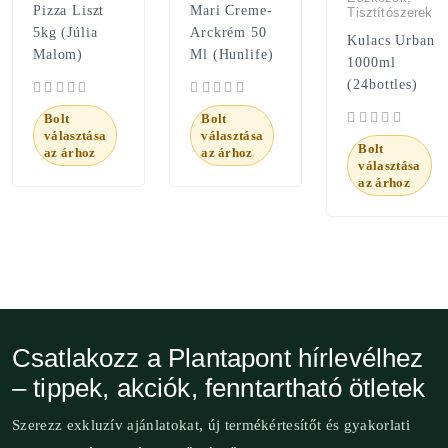
Pizza Liszt
Mari Creme-
Tisztítószerek
5kg (Júlia
Arckrém 50
Kulacs Urban
Malom)
Ml (Hunlife)
1000ml
(24bottles)
Bolt
Bolt
választása
választása
Bolt
az árhoz
az árhoz
választása
az árhoz
Csatlakozz a Plantapont hírlevélhez
– tippek, akciók, fenntartható ötletek
Szerezz exkluzív ajánlatokat, új termékértesítőt és gyakorlati