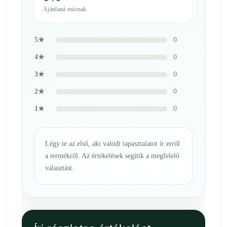
Ajánlaná másnak
5★
0
4★
0
3★
0
2★
0
1★
0
Légy te az első, aki valódi tapasztalatot ír erről
a termékről. Az értékelések segítik a megfelelő
választást.