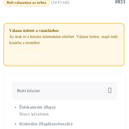
#831
Bolt választása az árhoz
(24 Ft-tól)
Válassz üzletet a vásárláshoz
Az árak és a készlet üzletenként eltérhet. Válassz boltot, majd tedd
kosárba a terméket.
Üzletek megnyitása
Bolti készlet
Éléskamrám (Baja):
Nincs készleten
Kisbödön (Hajdúszoboszló):