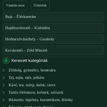
Vásárlás most
Üzleteink
Baja – Éléskamrám
Hajdúszoboszló – Kisbödön
Hódmezõvásárhely – Garaboly
Kecskemét – Zöld Misszió
Keresett kategóriák
Székesfehérvár – Zöld Sarok
Zöldség, gyümölcs, hentesáru
Verőce – Miegymás
Tej, tojás, méz, pékáru
XI. ker. – Lemérem
Kávé, tea, szörp, italok, szesz
Tartós élelmiszer, krémek, szószok
XIX. ker. – Boldog Föld
Háztartás, higiénia, kozmetikum, illóolaj
XVIII. ker. – Eni Mag-ház