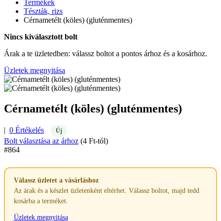
Termékek
Tészták, rizs
Cérnametélt (köles) (gluténmentes)
Nincs kiválasztott bolt
Árak a te üzletedben: válassz boltot a pontos árhoz és a kosárhoz.
Üzletek megnyitása
Cérnametélt (köles) (gluténmentes)
|
0 Értékelés
Új
Bolt választása az árhoz
(4 Ft-tól)
#864
Válassz üzletet a vásárláshoz
Az árak és a készlet üzletenként eltérhet. Válassz boltot, majd tedd
kosárba a terméket.
Üzletek megnyitása