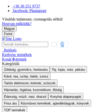
+36 30 251 9737
facebook: Plantapont
Vásárlás tudatosan, csomagolás nélkül
Hogyan működik?
Magyar
Forint
0
AI
Belépés
Kedvenc
termékek
Kosár
0
-termek
Kategóriák
Zöldség, gyümölcs, hentesáru
Tej, tojás, méz, pékáru
Kávé, tea, szörp, italok, szesz
Tartós élelmiszer, krémek, szószok
Háztartás, higiénia, kozmetikum, illóolaj
Édesség, müzli, nasi, drazsé
Konyhai alapanyagok
Friss áru
Kézműves termékek, ajándéktárgyak, könyvek
TOP termékek