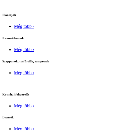
Illóolajok
Még több ›
Kozmetikumok
Még több ›
Szappanok, tusfürdők, samponok
Még több ›
Konyhai felszerelés
Még több ›
Drazsék
Még több ›