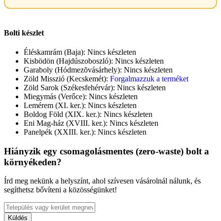
Bolti készlet
Éléskamrám (Baja):
Nincs készleten
Kisbödön (Hajdúszoboszló):
Nincs készleten
Garaboly (Hódmezõvásárhely):
Nincs készleten
Zöld Misszió (Kecskemét):
Forgalmazzuk a terméket
Zöld Sarok (Székesfehérvár):
Nincs készleten
Miegymás (Verőce):
Nincs készleten
Lemérem (XI. ker.):
Nincs készleten
Boldog Föld (XIX. ker.):
Nincs készleten
Eni Mag-ház (XVIII. ker.):
Nincs készleten
Panelpék (XXIII. ker.):
Nincs készleten
Hiányzik egy csomagolásmentes (zero-waste) bolt a
környékeden?
Írd meg nekünk a helyszínt, ahol szívesen vásárolnál nálunk, és
segíthetsz bővíteni a közösségünket!
Küldés