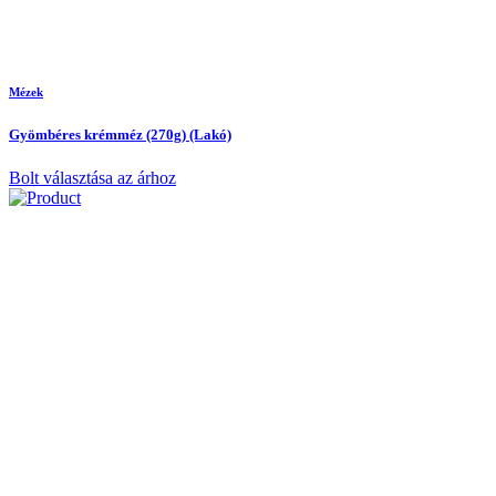
Mézek
Gyömbéres krémméz (270g) (Lakó)
Bolt választása az árhoz