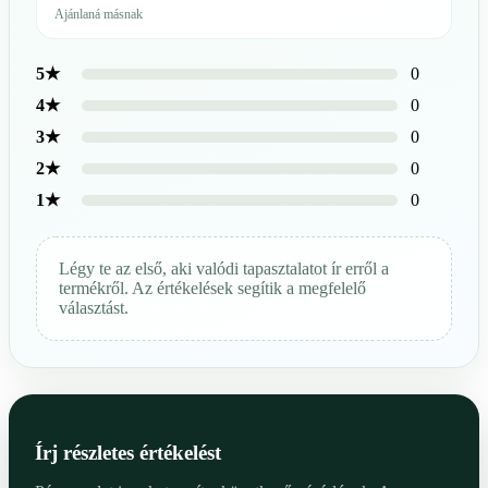
Ajánlaná másnak
0
5★
0
4★
0
3★
0
2★
0
1★
Légy te az első, aki valódi tapasztalatot ír erről a
termékről. Az értékelések segítik a megfelelő
választást.
Írj részletes értékelést