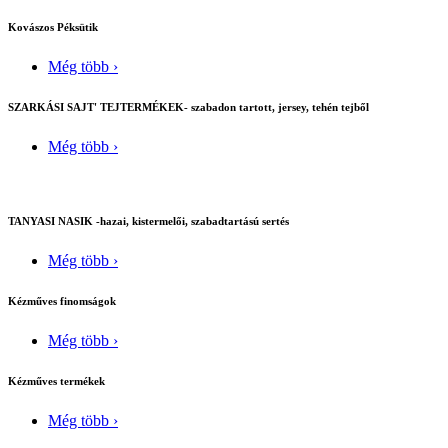
Kovászos Péksütik
Még több ›
SZARKÁSI SAJT' TEJTERMÉKEK- szabadon tartott, jersey, tehén tejből
Még több ›
TANYASI NASIK -hazai, kistermelői, szabadtartású sertés
Még több ›
Kézműves finomságok
Még több ›
Kézműves termékek
Még több ›