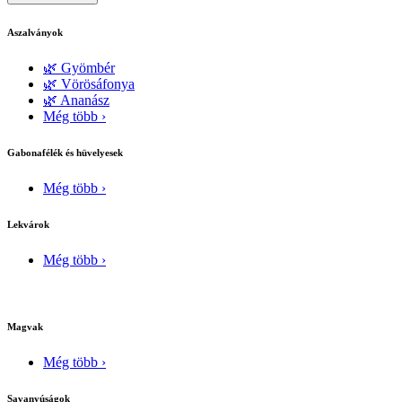
Aszalványok
🌿 Gyömbér
🌿 Vörösáfonya
🌿 Ananász
Még több ›
Gabonafélék és hüvelyesek
Még több ›
Lekvárok
Még több ›
Magvak
Még több ›
Savanyúságok