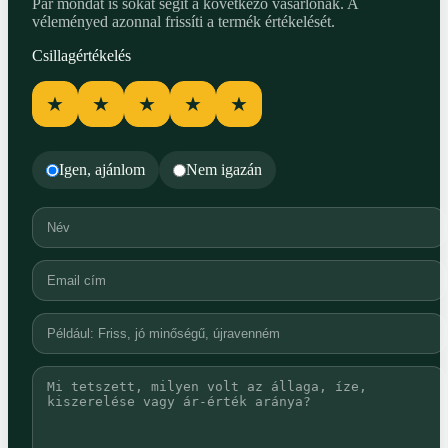
Pár mondat is sokat segít a következő vásárlónak. A
véleményed azonnal frissíti a termék értékelését.
Csillagértékelés
★
★
★
★
★
Igen, ajánlom
Nem igazán