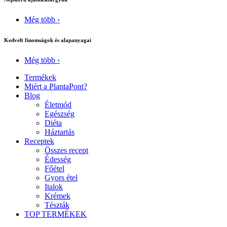
Még több ›
Kedvelt finomságok és alapanyagai
Még több ›
Termékek
Miért a PlantaPont?
Blog
Életmód
Egészség
Diéta
Háztartás
Receptek
Összes recept
Édesség
Főétel
Gyors étel
Italok
Krémek
Tészták
TOP TERMÉKEK