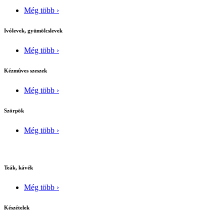
Még több ›
Ivólevek, gyümölcslevek
Még több ›
Kézmûves szeszek
Még több ›
Szörpök
Még több ›
Teák, kávék
Még több ›
Készételek