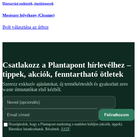
Háztartási eszközök, tisztítószerek
Mosószer folyékony (Cleanne)
Bolt választása az árhoz
Csatlakozz a Plantapont hírlevélhez –
tippek, akciók, fenntartható ötletek
Szerezz exkluzív ajánlatokat, új termékértesítőt és gyakorlati zero
waste útmutatókat első kézből.
Feliratkozom
Hozzájárulok, hogy a Plantapont marketing e-maileket küldjön (akciók, tippek).
Bármikor leiratkozhatok. Részletek:
ÁSZF
.