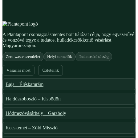
A Plantapont csomagolásmentes bolt hálózat célja, hogy egyszerűvé
és vonzóvá tegye a tudatos, hulladékcsökkentő vásárlást
Magyarországon.
Zero waste szemlélet
Helyi termelők
Tudatos közösség
Vásárlás most
Üzleteink
Baja – Éléskamrám
Hajdúszoboszló – Kisbödön
Hódmezõvásárhely – Garaboly
Kecskemét – Zöld Misszió