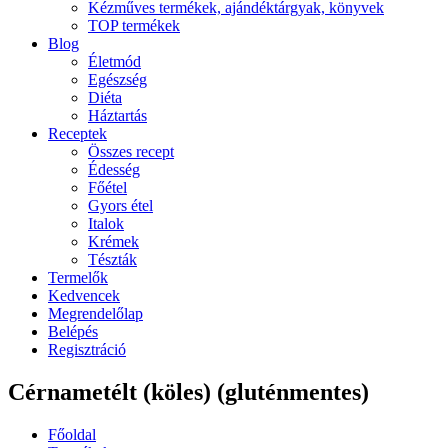
Kézműves termékek, ajándéktárgyak, könyvek
TOP termékek
Blog
Életmód
Egészség
Diéta
Háztartás
Receptek
Összes recept
Édesség
Főétel
Gyors étel
Italok
Krémek
Tészták
Termelők
Kedvencek
Megrendelőlap
Belépés
Regisztráció
Cérnametélt (köles) (gluténmentes)
Főoldal