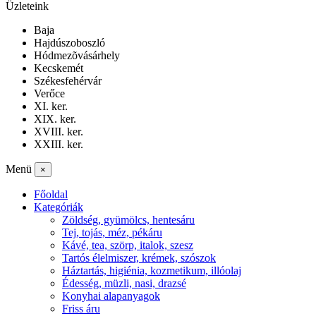
Üzleteink
Baja
Hajdúszoboszló
Hódmezõvásárhely
Kecskemét
Székesfehérvár
Verőce
XI. ker.
XIX. ker.
XVIII. ker.
XXIII. ker.
Menü
×
Főoldal
Kategóriák
Zöldség, gyümölcs, hentesáru
Tej, tojás, méz, pékáru
Kávé, tea, szörp, italok, szesz
Tartós élelmiszer, krémek, szószok
Háztartás, higiénia, kozmetikum, illóolaj
Édesség, müzli, nasi, drazsé
Konyhai alapanyagok
Friss áru