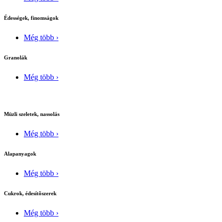
Édességek, finomságok
Még több ›
Granolák
Még több ›
Müzli szeletek, nassolás
Még több ›
Alapanyagok
Még több ›
Cukrok, édesítõszerek
Még több ›