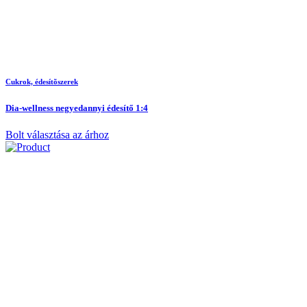
Cukrok, édesítõszerek
Dia-wellness negyedannyi édesítő 1:4
Bolt választása az árhoz