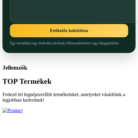
Értékelés beküldése
Egy termékhez egy értékelést tárolunk felhasználónként vagy látogatónként.
Jellemzők
TOP
Termékek
Fedezd fel legnépszerűbb termékeinket, amelyeket vásárlóink a
legjobban kedvelnek!