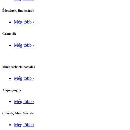
Édességek, finomságok
Még több ›
Granolák
Még több ›
Müzli szeletek, nassolás
Még több ›
Alapanyagok
Még több ›
Cukrok, édesítõszerek
Még több ›