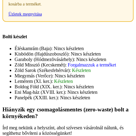
kosárba a terméket.
Üzletek megnyitása
Bolti készlet
Éléskamrám (Baja):
Nincs készleten
Kisbödön (Hajdúszoboszló):
Nincs készleten
Garaboly (Hódmezõvásárhely):
Nincs készleten
Zöld Misszió (Kecskemét):
Forgalmazzuk a terméket
Zöld Sarok (Székesfehérvár):
Készleten
Miegymás (Verőce):
Nincs készleten
Lemérem (XI. ker.):
Készleten
Boldog Föld (XIX. ker.):
Nincs készleten
Eni Mag-ház (XVIII. ker.):
Nincs készleten
Panelpék (XXIII. ker.):
Nincs készleten
Hiányzik egy csomagolásmentes (zero-waste) bolt a
környékeden?
Írd meg nekünk a helyszínt, ahol szívesen vásárolnál nálunk, és
segíthetsz bővíteni a közösségünket!