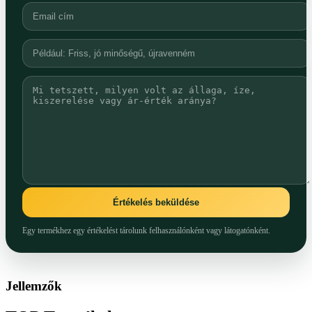
Értékelés beküldése
Egy termékhez egy értékelést tárolunk felhasználónként vagy látogatónként.
Jellemzők