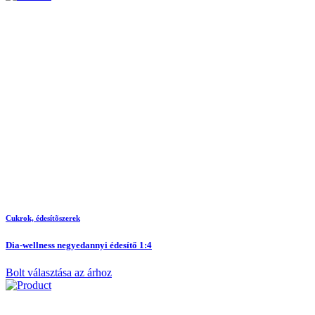
Cukrok, édesítõszerek
Dia-wellness negyedannyi édesítő 1:4
Bolt választása az árhoz