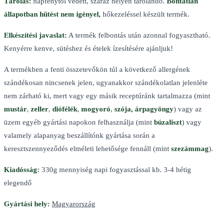
Tárolás:
napfénytől védett, száraz helyen tárolandó.
Bontatlan
állapotban hűtést nem igényel,
hőkezeléssel készült termék.
Elkészítési javaslat:
A termék felbontás után azonnal fogyasztható.
Kenyérre kenve, sütéshez és ételek ízesítésére ajánljuk!
A termékben a fenti összetevőkön túl a következő allergének
szándékosan nincsenek jelen, ugyanakkor szándékolatlan jelenléte
nem zárható ki, mert vagy egy másik receptúránk tartalmazza (mint
mustár
,
zeller
,
diófélék
,
mogyoró
,
szója, árpagyöngy
) vagy az
üzem egyéb gyártási napokon felhasználja (mint
búzaliszt
) vagy
valamely alapanyag beszállítónk gyártása során a
keresztszennyeződés elméleti lehetősége fennáll (mint
szezámmag
).
Kiadósság:
330g mennyiség napi fogyasztással kb. 3-4 hétig
elegendő
Gyártási hely:
Magyarország