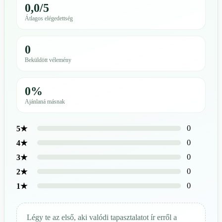
0,0/5
Átlagos elégedettség
0
Beküldött vélemény
0%
Ajánlaná másnak
0
5★
0
4★
0
3★
0
2★
0
1★
Légy te az első, aki valódi tapasztalatot ír erről a