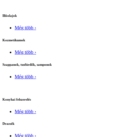
Illóolajok
Még több ›
Kozmetikumok
Még több ›
Szappanok, tusfürdők, samponok
Még több ›
Konyhai felszerelés
Még több ›
Drazsék
Még több ›