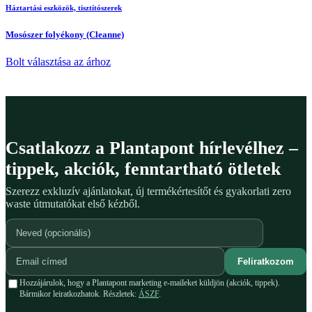
Háztartási eszközök, tisztítószerek
Mosószer folyékony (Cleanne)
Bolt választása az árhoz
Csatlakozz a Plantapont hírlevélhez –
tippek, akciók, fenntartható ötletek
Szerezz exkluzív ajánlatokat, új termékértesítőt és gyakorlati zero
waste útmutatókat első kézből.
Feliratkozom
Hozzájárulok, hogy a Plantapont marketing e-maileket küldjön (akciók, tippek).
Bármikor leiratkozhatok. Részletek:
ÁSZF
.