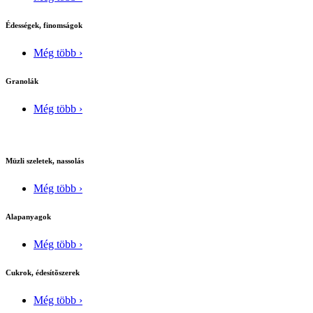
Édességek, finomságok
Még több ›
Granolák
Még több ›
Müzli szeletek, nassolás
Még több ›
Alapanyagok
Még több ›
Cukrok, édesítõszerek
Még több ›