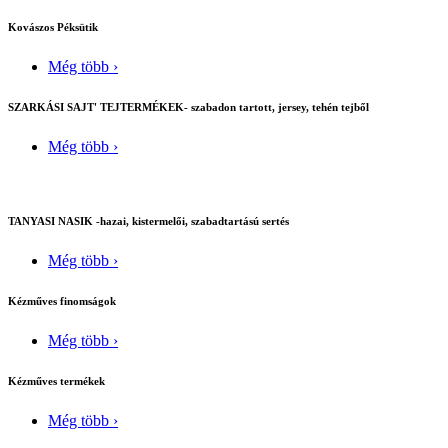
Kovászos Péksütik
Még több ›
SZARKÁSI SAJT' TEJTERMÉKEK- szabadon tartott, jersey, tehén tejből
Még több ›
TANYASI NASIK -hazai, kistermelői, szabadtartású sertés
Még több ›
Kézműves finomságok
Még több ›
Kézműves termékek
Még több ›