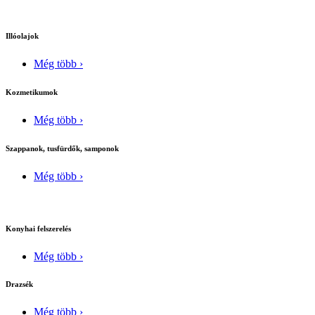
Illóolajok
Még több ›
Kozmetikumok
Még több ›
Szappanok, tusfürdők, samponok
Még több ›
Konyhai felszerelés
Még több ›
Drazsék
Még több ›