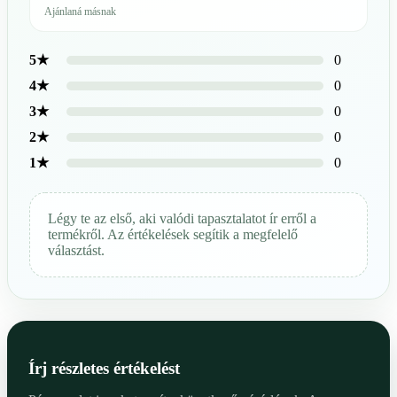
Ajánlaná másnak
0
5★
0
4★
0
3★
0
2★
0
1★
Légy te az első, aki valódi tapasztalatot ír erről a
termékről. Az értékelések segítik a megfelelő
választást.
Írj részletes értékelést