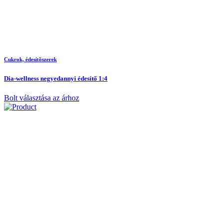
Cukrok, édesítõszerek
Dia-wellness negyedannyi édesítő 1:4
Bolt választása az árhoz