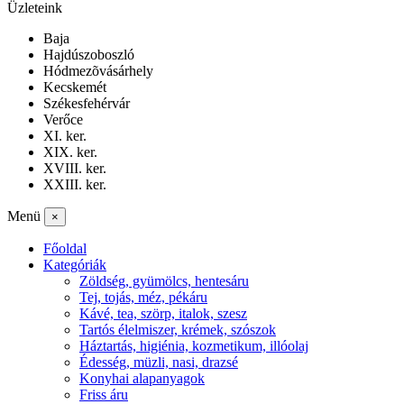
Üzleteink
Baja
Hajdúszoboszló
Hódmezõvásárhely
Kecskemét
Székesfehérvár
Verőce
XI. ker.
XIX. ker.
XVIII. ker.
XXIII. ker.
Menü
×
Főoldal
Kategóriák
Zöldség, gyümölcs, hentesáru
Tej, tojás, méz, pékáru
Kávé, tea, szörp, italok, szesz
Tartós élelmiszer, krémek, szószok
Háztartás, higiénia, kozmetikum, illóolaj
Édesség, müzli, nasi, drazsé
Konyhai alapanyagok
Friss áru