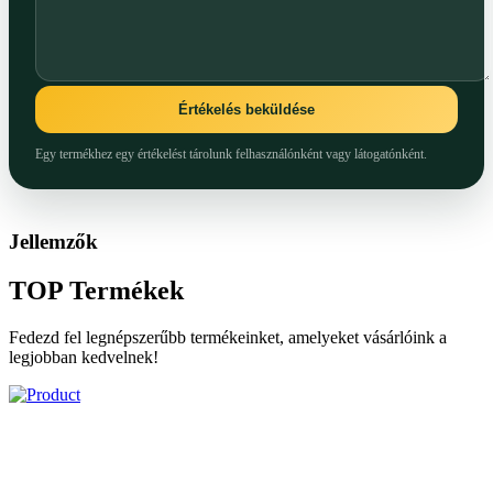
Értékelés beküldése
Egy termékhez egy értékelést tárolunk felhasználónként vagy látogatónként.
Jellemzők
TOP
Termékek
Fedezd fel legnépszerűbb termékeinket, amelyeket vásárlóink a
legjobban kedvelnek!