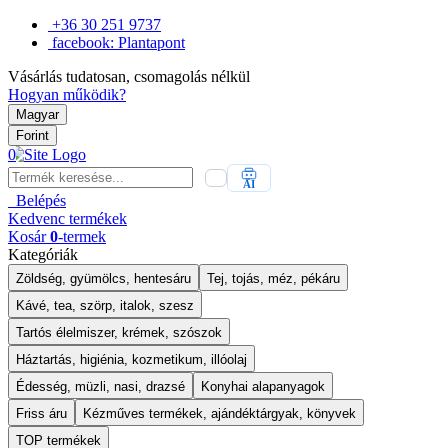
+36 30 251 9737
facebook: Plantapont
Vásárlás tudatosan, csomagolás nélkül
Hogyan működik?
Magyar
Forint
0
AI
Belépés
Kedvenc
termékek
Kosár
0
-termek
Kategóriák
Zöldség, gyümölcs, hentesáru
Tej, tojás, méz, pékáru
Kávé, tea, szörp, italok, szesz
Tartós élelmiszer, krémek, szószok
Háztartás, higiénia, kozmetikum, illóolaj
Édesség, müzli, nasi, drazsé
Konyhai alapanyagok
Friss áru
Kézműves termékek, ajándéktárgyak, könyvek
TOP termékek