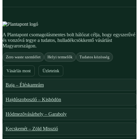
A Plantapont csomagolásmentes bolt hálózat célja, hogy egyszerűvé
és vonzóvá tegye a tudatos, hulladékcsökkentő vásárlást
Magyarországon.
Zero waste szemlélet
Helyi termelők
Tudatos közösség
Vásárlás most
Üzleteink
Baja – Éléskamrám
Hajdúszoboszló – Kisbödön
Hódmezõvásárhely – Garaboly
Kecskemét – Zöld Misszió