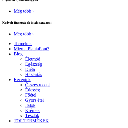
Még több ›
Kedvelt finomságok és alapanyagai
Még több ›
Termékek
Miért a PlantaPont?
Blog
Életmód
Egészség
Diéta
Háztartás
Receptek
Összes recept
Édesség
Főétel
Gyors étel
Italok
Krémek
Tészták
TOP TERMÉKEK