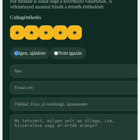
Pár mondat is sokat segít a következő vásárlónak. A
véleményed azonnal frissíti a termék értékelését.
Csillagértékelés
★
★
★
★
★
Igen, ajánlom
Nem igazán