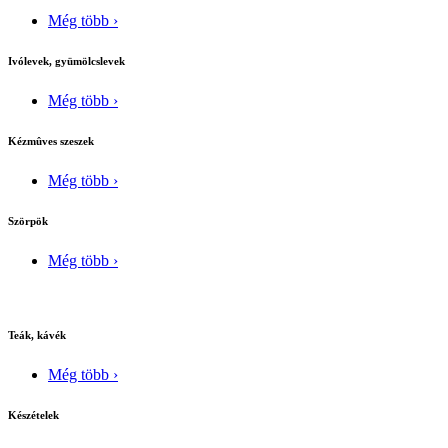
Még több ›
Ivólevek, gyümölcslevek
Még több ›
Kézmûves szeszek
Még több ›
Szörpök
Még több ›
Teák, kávék
Még több ›
Készételek