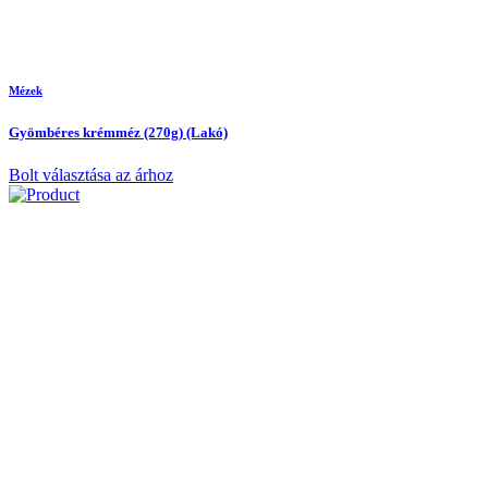
Mézek
Gyömbéres krémméz (270g) (Lakó)
Bolt választása az árhoz