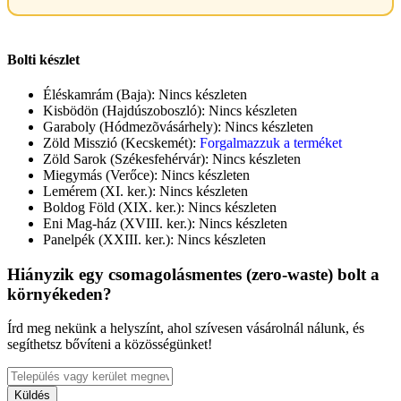
Bolti készlet
Éléskamrám (Baja):
Nincs készleten
Kisbödön (Hajdúszoboszló):
Nincs készleten
Garaboly (Hódmezõvásárhely):
Nincs készleten
Zöld Misszió (Kecskemét):
Forgalmazzuk a terméket
Zöld Sarok (Székesfehérvár):
Nincs készleten
Miegymás (Verőce):
Nincs készleten
Lemérem (XI. ker.):
Nincs készleten
Boldog Föld (XIX. ker.):
Nincs készleten
Eni Mag-ház (XVIII. ker.):
Nincs készleten
Panelpék (XXIII. ker.):
Nincs készleten
Hiányzik egy csomagolásmentes (zero-waste) bolt a
környékeden?
Írd meg nekünk a helyszínt, ahol szívesen vásárolnál nálunk, és
segíthetsz bővíteni a közösségünket!
Küldés