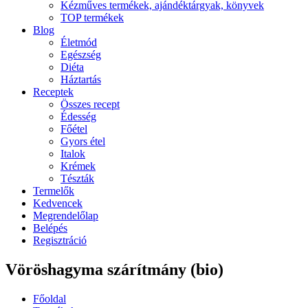
Kézműves termékek, ajándéktárgyak, könyvek
TOP termékek
Blog
Életmód
Egészség
Diéta
Háztartás
Receptek
Összes recept
Édesség
Főétel
Gyors étel
Italok
Krémek
Tészták
Termelők
Kedvencek
Megrendelőlap
Belépés
Regisztráció
Vöröshagyma szárítmány (bio)
Főoldal