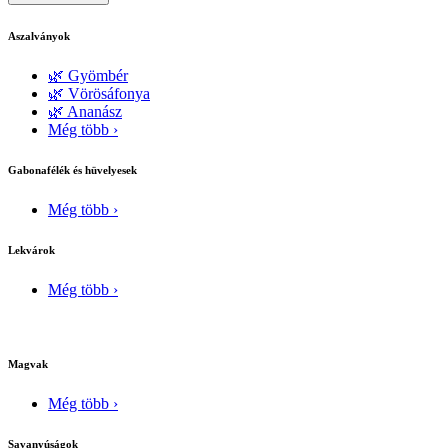
Aszalványok
🌿 Gyömbér
🌿 Vörösáfonya
🌿 Ananász
Még több ›
Gabonafélék és hüvelyesek
Még több ›
Lekvárok
Még több ›
Magvak
Még több ›
Savanyúságok