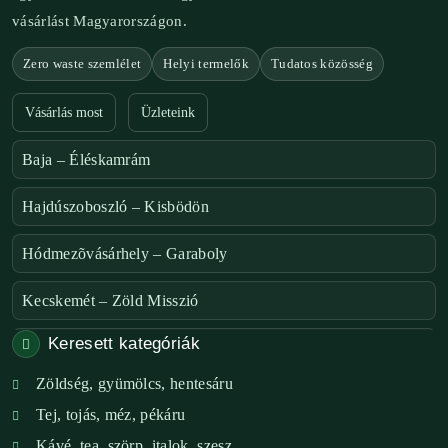
vásárlást Magyarországon.
Zero waste szemlélet
Helyi termelők
Tudatos közösség
Vásárlás most
Üzleteink
Baja – Éléskamrám
Hajdúszoboszló – Kisbödön
Hódmezõvásárhely – Garaboly
Kecskemét – Zöld Misszió
Keresett kategóriák
Székesfehérvár – Zöld Sarok
Zöldség, gyümölcs, hentesáru
Verőce – Miegymás
Tej, tojás, méz, pékáru
XI. ker. – Lemérem
Kávé, tea, szörp, italok, szesz