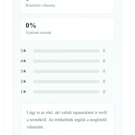
Beküldött vélemény
0%
Ajánlaná másnak
5★
0
4★
0
3★
0
2★
0
1★
0
Légy te az első, aki valódi tapasztalatot ír erről
a termékről. Az értékelések segítik a megfelelő
választást.