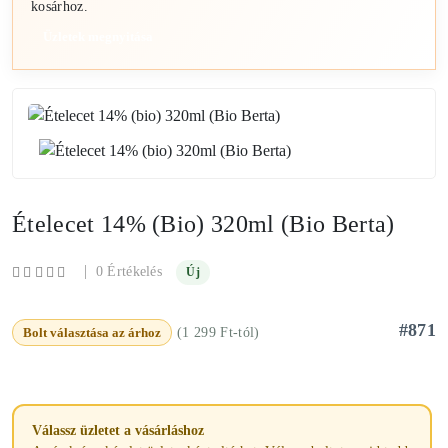
kosárhoz.
Üzletek megnyitása
Ételecet 14% (bio) 320ml (Bio Berta)
|
0 Értékelés
Új
#871
Bolt választása az árhoz
(1 299 Ft-tól)
Válassz üzletet a vásárláshoz