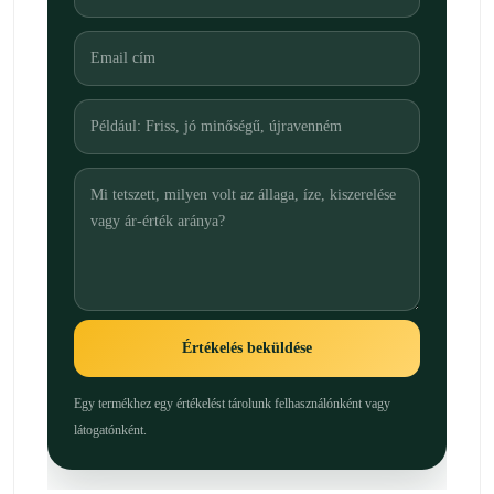
Értékelés beküldése
Egy termékhez egy értékelést tárolunk felhasználónként vagy
látogatónként.