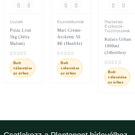
Lisztek
Kozmetikumok
Háztartási
Eszközök,
Pizza Liszt
Mari Creme-
Tisztítószerek
5kg (Júlia
Arckrém 50
Kulacs Urban
Malom)
Ml (Hunlife)
1000ml
(24bottles)
Bolt
Bolt
választása
választása
Bolt
az árhoz
az árhoz
választása
az árhoz