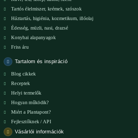
Tartós élelmiszer, krémek, szószok
XIX. ker. – Boldog Föld
Háztartás, higiénia, kozmetikum, illóolaj
XVIII. ker. – Eni Mag-ház
Édesség, müzli, nasi, drazsé
Konyhai alapanyagok
XXIII. ker. – Panelpék
Friss áru
Tartalom és inspiráció
Blog cikkek
Receptek
Helyi termelők
Hogyan működik?
Miért a Plantapont?
Fejlesztőknek / API
Vásárlói információk