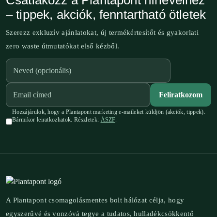
Csatlakozz a Plantapont hírlevélhez
– tippek, akciók, fenntartható ötletek
Szerezz exkluzív ajánlatokat, új termékértesítőt és gyakorlati
zero waste útmutatókat első kézből.
Feliratkozom
Hozzájárulok, hogy a Plantapont marketing e-maileket küldjön (akciók, tippek).
Bármikor leiratkozhatok. Részletek:
ÁSZF
.
A Plantapont csomagolásmentes bolt hálózat célja, hogy
egyszerűvé és vonzóvá tegye a tudatos, hulladékcsökkentő