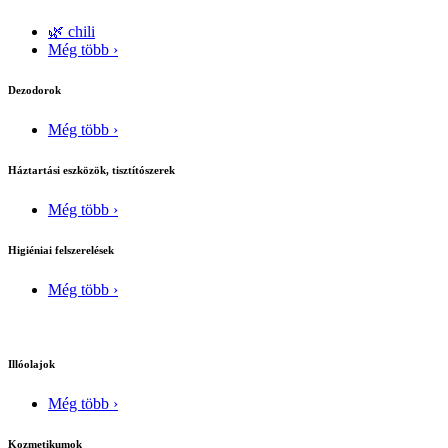
🌿 chili
Még több ›
Dezodorok
Még több ›
Háztartási eszközök, tisztítószerek
Még több ›
Higiéniai felszerelések
Még több ›
Illóolajok
Még több ›
Kozmetikumok