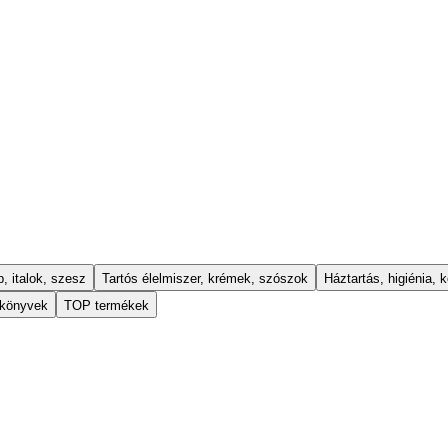
, italok, szesz
Tartós élelmiszer, krémek, szószok
Háztartás, higiénia, k
 könyvek
TOP termékek