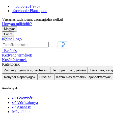
+36 30 251 9737
facebook: Plantapont
Vásárlás tudatosan, csomagolás nélkül
Hogyan működik?
Magyar
Forint
0
AI
Belépés
Kedvenc
termékek
Kosár
0
-termek
Kategóriák
Zöldség, gyümölcs, hentesáru
Tej, tojás, méz, pékáru
Kávé, tea, szörp
Konyhai alapanyagok
Friss áru
Kézműves termékek, ajándéktárgyak,
Aszalványok
🌿 Gyömbér
🌿 Vörösáfonya
🌿 Ananász
Még több ›