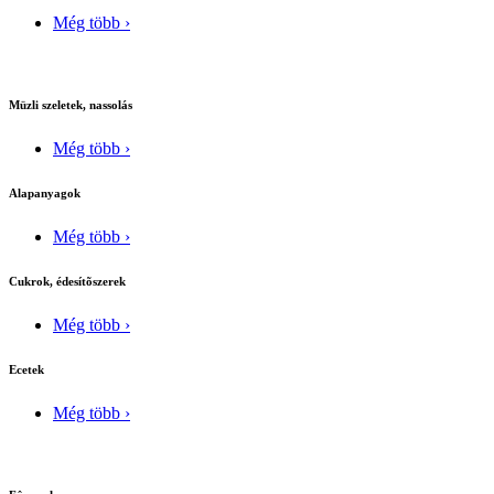
Még több ›
Müzli szeletek, nassolás
Még több ›
Alapanyagok
Még több ›
Cukrok, édesítõszerek
Még több ›
Ecetek
Még több ›