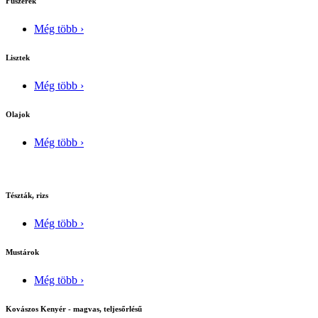
Fûszerek
Még több ›
Lisztek
Még több ›
Olajok
Még több ›
Tészták, rizs
Még több ›
Mustárok
Még több ›
Kovászos Kenyér - magvas, teljesőrlésű