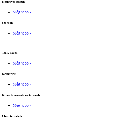
Kézmûves szeszek
Még több ›
Szörpök
Még több ›
Teák, kávék
Még több ›
Készételek
Még több ›
Krémek, szószok, pástétomok
Még több ›
Chilis termékek