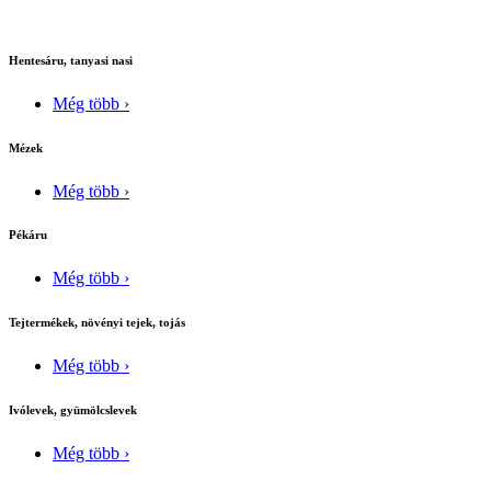
Hentesáru, tanyasi nasi
Még több ›
Mézek
Még több ›
Pékáru
Még több ›
Tejtermékek, növényi tejek, tojás
Még több ›
Ivólevek, gyümölcslevek
Még több ›