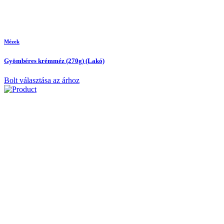
Mézek
Gyömbéres krémméz (270g) (Lakó)
Bolt választása az árhoz