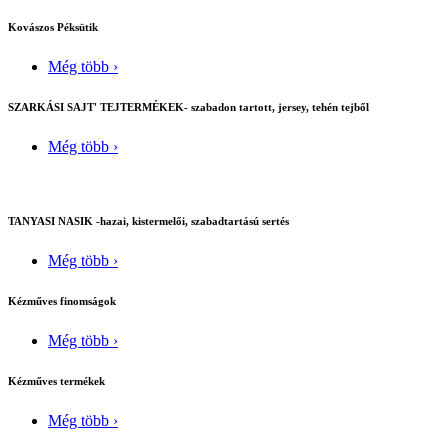
Kovászos Péksütik
Még több ›
SZARKÁSI SAJT' TEJTERMÉKEK- szabadon tartott, jersey, tehén tejből
Még több ›
TANYASI NASIK -hazai, kistermelői, szabadtartású sertés
Még több ›
Kézműves finomságok
Még több ›
Kézműves termékek
Még több ›