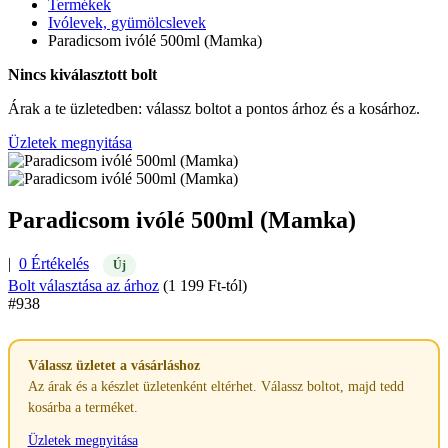
Termékek
Ivólevek, gyümölcslevek
Paradicsom ivólé 500ml (Mamka)
Nincs kiválasztott bolt
Árak a te üzletedben: válassz boltot a pontos árhoz és a kosárhoz.
Üzletek megnyitása
Paradicsom ivólé 500ml (Mamka)
|
0 Értékelés
Új
Bolt választása az árhoz
(1 199 Ft-tól)
#938
Válassz üzletet a vásárláshoz
Az árak és a készlet üzletenként eltérhet. Válassz boltot, majd tedd
kosárba a terméket.
Üzletek megnyitása