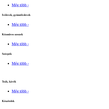
Még több ›
Ivólevek, gyümölcslevek
Még több ›
Kézmûves szeszek
Még több ›
Szörpök
Még több ›
Teák, kávék
Még több ›
Készételek