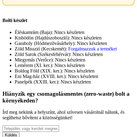
Bolti készlet
Éléskamrám (Baja):
Nincs készleten
Kisbödön (Hajdúszoboszló):
Nincs készleten
Garaboly (Hódmezõvásárhely):
Nincs készleten
Zöld Misszió (Kecskemét):
Forgalmazzuk a terméket
Zöld Sarok (Székesfehérvár):
Nincs készleten
Miegymás (Verőce):
Nincs készleten
Lemérem (XI. ker.):
Nincs készleten
Boldog Föld (XIX. ker.):
Nincs készleten
Eni Mag-ház (XVIII. ker.):
Nincs készleten
Panelpék (XXIII. ker.):
Nincs készleten
Hiányzik egy csomagolásmentes (zero-waste) bolt a
környékeden?
Írd meg nekünk a helyszínt, ahol szívesen vásárolnál nálunk, és
segíthetsz bővíteni a közösségünket!
Küldés