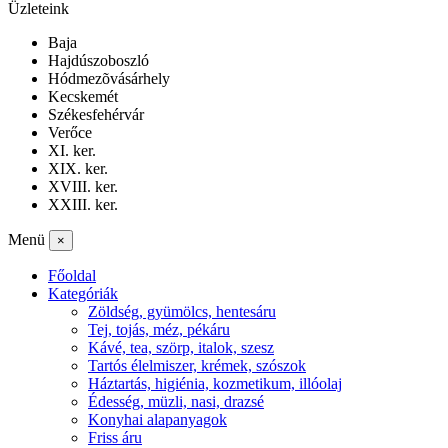
Üzleteink
Baja
Hajdúszoboszló
Hódmezõvásárhely
Kecskemét
Székesfehérvár
Verőce
XI. ker.
XIX. ker.
XVIII. ker.
XXIII. ker.
Menü
×
Főoldal
Kategóriák
Zöldség, gyümölcs, hentesáru
Tej, tojás, méz, pékáru
Kávé, tea, szörp, italok, szesz
Tartós élelmiszer, krémek, szószok
Háztartás, higiénia, kozmetikum, illóolaj
Édesség, müzli, nasi, drazsé
Konyhai alapanyagok
Friss áru