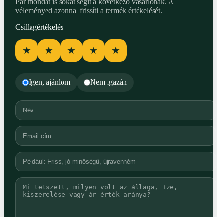
Pár mondat is sokat segít a következő vásárlónak. A
véleményed azonnal frissíti a termék értékelését.
Csillagértékelés
★
★
★
★
★
Igen, ajánlom
Nem igazán