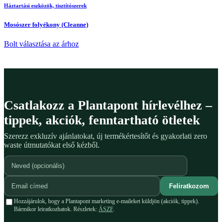
Háztartási eszközök, tisztítószerek
Mosószer folyékony (Cleanne)
Bolt választása az árhoz
Csatlakozz a Plantapont hírlevélhez –
tippek, akciók, fenntartható ötletek
Szerezz exkluzív ajánlatokat, új termékértesítőt és gyakorlati zero
waste útmutatókat első kézből.
Feliratkozom
Hozzájárulok, hogy a Plantapont marketing e-maileket küldjön (akciók, tippek).
Bármikor leiratkozhatok. Részletek:
ÁSZF
.