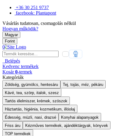
+36 30 251 9737
facebook: Plantapont
Vásárlás tudatosan, csomagolás nélkül
Hogyan működik?
Magyar
Forint
0
AI
Belépés
Kedvenc
termékek
Kosár
0
-termek
Kategóriák
Zöldség, gyümölcs, hentesáru
Tej, tojás, méz, pékáru
Kávé, tea, szörp, italok, szesz
Tartós élelmiszer, krémek, szószok
Háztartás, higiénia, kozmetikum, illóolaj
Édesség, müzli, nasi, drazsé
Konyhai alapanyagok
Friss áru
Kézműves termékek, ajándéktárgyak, könyvek
TOP termékek