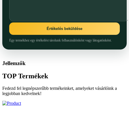
Értékelés beküldése
Egy termékhez egy értékelést tárolunk felhasználónként vagy látogatónként.
Jellemzők
TOP
Termékek
Fedezd fel legnépszerűbb termékeinket, amelyeket vásárlóink a
legjobban kedvelnek!