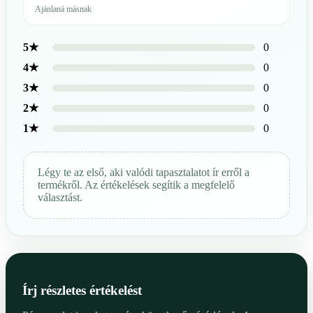
Ajánlaná másnak
0
5★
0
4★
0
3★
0
2★
0
1★
Légy te az első, aki valódi tapasztalatot ír erről a
termékről. Az értékelések segítik a megfelelő
választást.
Írj részletes értékelést