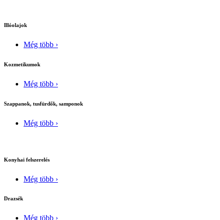
Illóolajok
Még több ›
Kozmetikumok
Még több ›
Szappanok, tusfürdők, samponok
Még több ›
Konyhai felszerelés
Még több ›
Drazsék
Még több ›