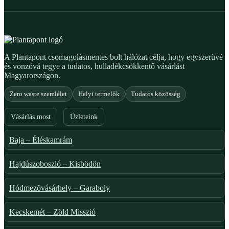
A Plantapont csomagolásmentes bolt hálózat célja, hogy egyszerűvé
és vonzóvá tegye a tudatos, hulladékcsökkentő vásárlást
Magyarországon.
Zero waste szemlélet
Helyi termelők
Tudatos közösség
Vásárlás most
Üzleteink
Baja – Éléskamrám
Hajdúszoboszló – Kisbödön
Hódmezõvásárhely – Garaboly
Kecskemét – Zöld Misszió