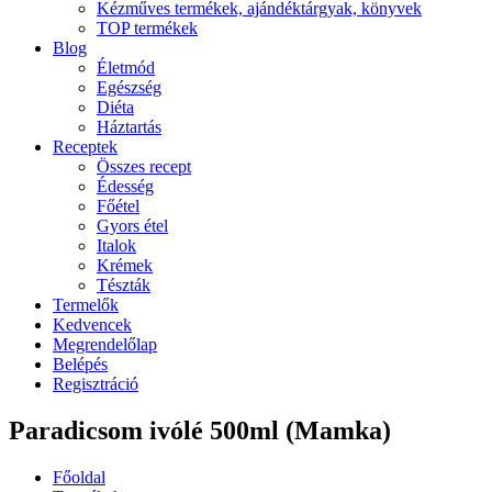
Kézműves termékek, ajándéktárgyak, könyvek
TOP termékek
Blog
Életmód
Egészség
Diéta
Háztartás
Receptek
Összes recept
Édesség
Főétel
Gyors étel
Italok
Krémek
Tészták
Termelők
Kedvencek
Megrendelőlap
Belépés
Regisztráció
Paradicsom ivólé 500ml (Mamka)
Főoldal