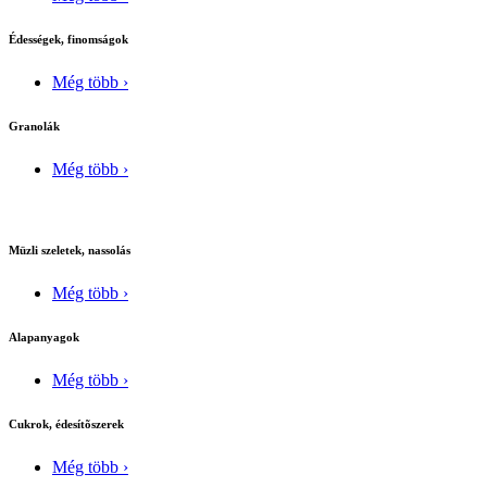
Édességek, finomságok
Még több ›
Granolák
Még több ›
Müzli szeletek, nassolás
Még több ›
Alapanyagok
Még több ›
Cukrok, édesítõszerek
Még több ›