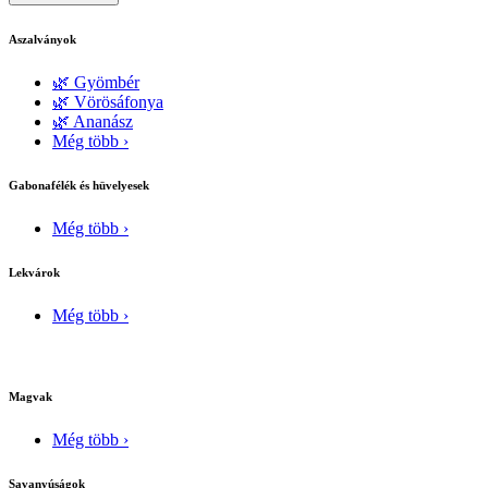
Aszalványok
🌿 Gyömbér
🌿 Vörösáfonya
🌿 Ananász
Még több ›
Gabonafélék és hüvelyesek
Még több ›
Lekvárok
Még több ›
Magvak
Még több ›
Savanyúságok