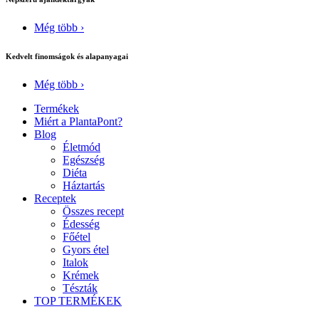
Még több ›
Kedvelt finomságok és alapanyagai
Még több ›
Termékek
Miért a PlantaPont?
Blog
Életmód
Egészség
Diéta
Háztartás
Receptek
Összes recept
Édesség
Főétel
Gyors étel
Italok
Krémek
Tészták
TOP TERMÉKEK