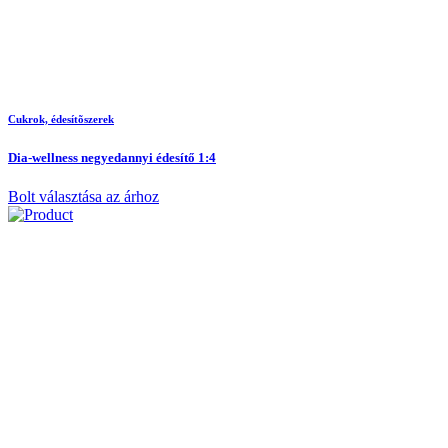
Cukrok, édesítõszerek
Dia-wellness negyedannyi édesítő 1:4
Bolt választása az árhoz