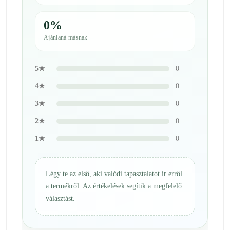
0%
Ajánlaná másnak
5★
0
4★
0
3★
0
2★
0
1★
0
Légy te az első, aki valódi tapasztalatot ír erről
a termékről. Az értékelések segítik a megfelelő
választást.