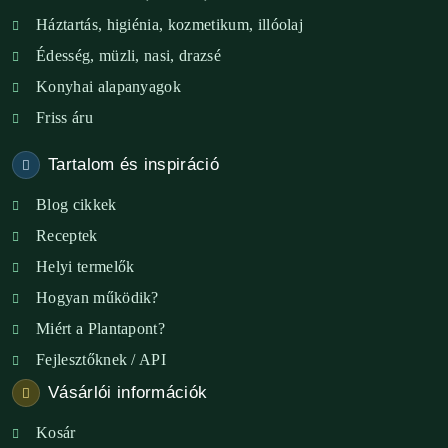
XIX. ker. – Boldog Föld
Háztartás, higiénia, kozmetikum, illóolaj
XVIII. ker. – Eni Mag-ház
Édesség, müzli, nasi, drazsé
Konyhai alapanyagok
XXIII. ker. – Panelpék
Friss áru
Tartalom és inspiráció
Blog cikkek
Receptek
Helyi termelők
Hogyan működik?
Miért a Plantapont?
Fejlesztőknek / API
Vásárlói információk
Kosár