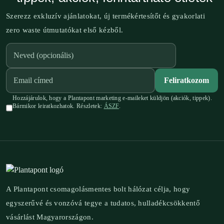
Szerezz exkluzív ajánlatokat, új termékértesítőt és gyakorlati
zero waste útmutatókat első kézből.
Feliratkozom
Hozzájárulok, hogy a Plantapont marketing e-maileket küldjön (akciók, tippek).
Bármikor leiratkozhatok. Részletek:
ÁSZF
.
A Plantapont csomagolásmentes bolt hálózat célja, hogy
egyszerűvé és vonzóvá tegye a tudatos, hulladékcsökkentő
vásárlást Magyarországon.