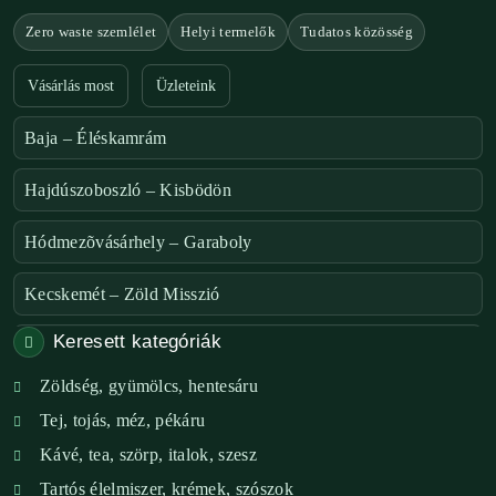
Zero waste szemlélet
Helyi termelők
Tudatos közösség
Vásárlás most
Üzleteink
Baja – Éléskamrám
Hajdúszoboszló – Kisbödön
Hódmezõvásárhely – Garaboly
Kecskemét – Zöld Misszió
Keresett kategóriák
Székesfehérvár – Zöld Sarok
Zöldség, gyümölcs, hentesáru
Verőce – Miegymás
Tej, tojás, méz, pékáru
XI. ker. – Lemérem
Kávé, tea, szörp, italok, szesz
Tartós élelmiszer, krémek, szószok