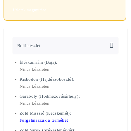
Üzletek megnyitása
Bolti készlet
Éléskamrám (Baja):
Nincs készleten
Kisbödön (Hajdúszoboszló):
Nincs készleten
Garaboly (Hódmezõvásárhely):
Nincs készleten
Zöld Misszió (Kecskemét):
Forgalmazzuk a terméket
Zöld Sarok (Székesfehérvár):