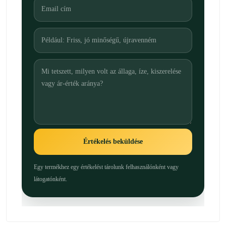
Értékelés beküldése
Egy termékhez egy értékelést tárolunk felhasználónként vagy
látogatónként.