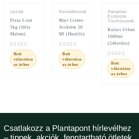
Lisztek
Kozmetikumok
Háztartási
Eszközök,
Pizza Liszt
Mari Creme-
Tisztítószerek
5kg (Júlia
Arckrém 50
Kulacs Urban
Malom)
Ml (Hunlife)
1000ml
(24bottles)
Bolt
Bolt
választása
választása
Bolt
az árhoz
az árhoz
választása
az árhoz
Csatlakozz a Plantapont hírlevélhez
– tippek, akciók, fenntartható ötletek