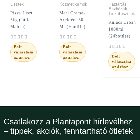
Lisztek
Kozmetikumok
Háztartási
Eszközök,
Pizza Liszt
Mari Creme-
Tisztítószerek
5kg (Júlia
Arckrém 50
Kulacs Urban
Malom)
Ml (Hunlife)
1000ml
(24bottles)
Bolt
Bolt
választása
választása
Bolt
az árhoz
az árhoz
választása
az árhoz
Csatlakozz a Plantapont hírlevélhez
– tippek, akciók, fenntartható ötletek