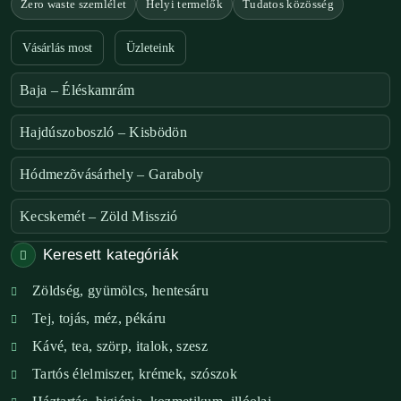
Zero waste szemlélet
Helyi termelők
Tudatos közösség
Vásárlás most
Üzleteink
Baja – Éléskamrám
Hajdúszoboszló – Kisbödön
Hódmezõvásárhely – Garaboly
Kecskemét – Zöld Misszió
Keresett kategóriák
Székesfehérvár – Zöld Sarok
Zöldség, gyümölcs, hentesáru
Verőce – Miegymás
Tej, tojás, méz, pékáru
XI. ker. – Lemérem
Kávé, tea, szörp, italok, szesz
Tartós élelmiszer, krémek, szószok
XIX. ker. – Boldog Föld