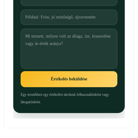
Értékelés beküldése
Egy termékhez egy értékelést tárolunk felhasználónként vagy
látogatónként.