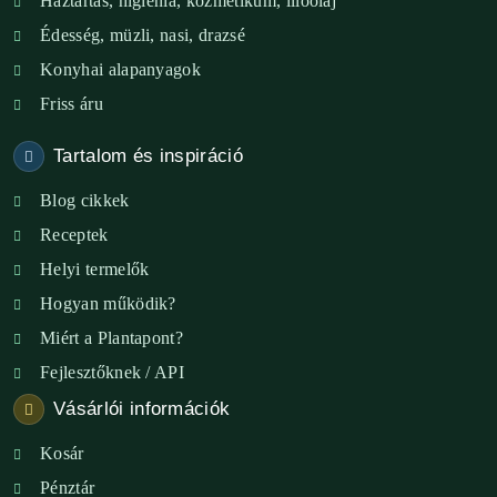
Háztartás, higiénia, kozmetikum, illóolaj
XVIII. ker. – Eni Mag-ház
Édesség, müzli, nasi, drazsé
Konyhai alapanyagok
XXIII. ker. – Panelpék
Friss áru
Tartalom és inspiráció
Blog cikkek
Receptek
Helyi termelők
Hogyan működik?
Miért a Plantapont?
Fejlesztőknek / API
Vásárlói információk
Kosár
Pénztár