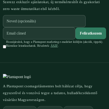
Szerezz exkluzív ajánlatokat, új termékértesítőt és gyakorlati
zero waste útmutatókat első kézből.
Feliratkozom
Hozzájárulok, hogy a Plantapont marketing e-maileket küldjön (akciók, tippek).
Bármikor leiratkozhatok. Részletek:
ÁSZF
.
A Plantapont csomagolásmentes bolt hálózat célja, hogy
egyszerűvé és vonzóvá tegye a tudatos, hulladékcsökkentő
vásárlást Magyarországon.