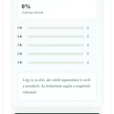
0%
Ajánlaná másnak
5★
0
4★
0
3★
0
2★
0
1★
0
Légy te az első, aki valódi tapasztalatot ír erről
a termékről. Az értékelések segítik a megfelelő
választást.