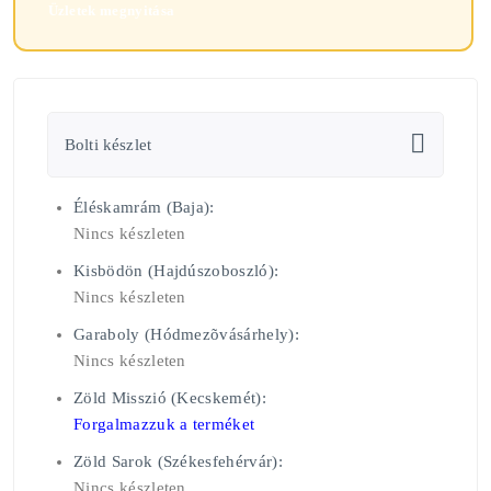
Üzletek megnyitása
Bolti készlet
Éléskamrám (Baja):
Nincs készleten
Kisbödön (Hajdúszoboszló):
Nincs készleten
Garaboly (Hódmezõvásárhely):
Nincs készleten
Zöld Misszió (Kecskemét):
Forgalmazzuk a terméket
Zöld Sarok (Székesfehérvár):
Nincs készleten