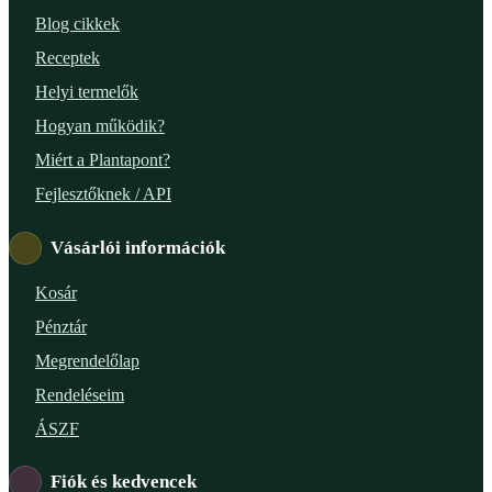
Blog cikkek
Receptek
Helyi termelők
Hogyan működik?
Miért a Plantapont?
Fejlesztőknek / API
Vásárlói információk
Kosár
Pénztár
Megrendelőlap
Rendeléseim
ÁSZF
Fiók és kedvencek