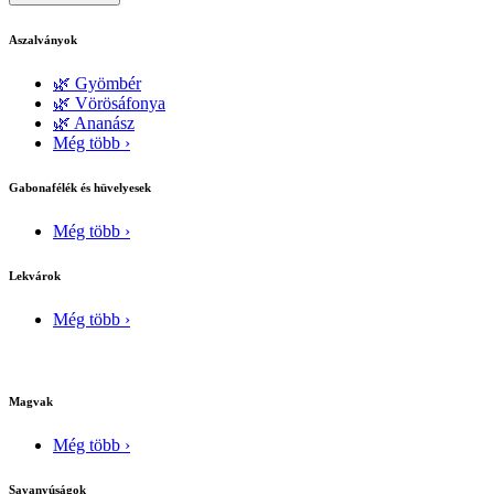
Aszalványok
🌿 Gyömbér
🌿 Vörösáfonya
🌿 Ananász
Még több ›
Gabonafélék és hüvelyesek
Még több ›
Lekvárok
Még több ›
Magvak
Még több ›
Savanyúságok