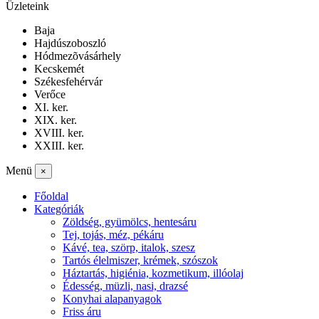
Üzleteink
Baja
Hajdúszoboszló
Hódmezõvásárhely
Kecskemét
Székesfehérvár
Verőce
XI. ker.
XIX. ker.
XVIII. ker.
XXIII. ker.
Menü
×
Főoldal
Kategóriák
Zöldség, gyümölcs, hentesáru
Tej, tojás, méz, pékáru
Kávé, tea, szörp, italok, szesz
Tartós élelmiszer, krémek, szószok
Háztartás, higiénia, kozmetikum, illóolaj
Édesség, müzli, nasi, drazsé
Konyhai alapanyagok
Friss áru