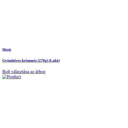
Mézek
Gyömbéres krémméz (270g) (Lakó)
Bolt választása az árhoz