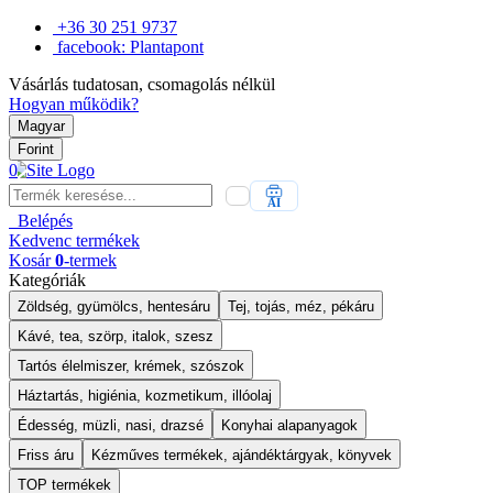
+36 30 251 9737
facebook: Plantapont
Vásárlás tudatosan, csomagolás nélkül
Hogyan működik?
Magyar
Forint
0
AI
Belépés
Kedvenc
termékek
Kosár
0
-termek
Kategóriák
Zöldség, gyümölcs, hentesáru
Tej, tojás, méz, pékáru
Kávé, tea, szörp, italok, szesz
Tartós élelmiszer, krémek, szószok
Háztartás, higiénia, kozmetikum, illóolaj
Édesség, müzli, nasi, drazsé
Konyhai alapanyagok
Friss áru
Kézműves termékek, ajándéktárgyak, könyvek
TOP termékek