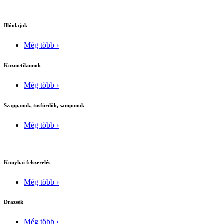
Illóolajok
Még több ›
Kozmetikumok
Még több ›
Szappanok, tusfürdők, samponok
Még több ›
Konyhai felszerelés
Még több ›
Drazsék
Még több ›