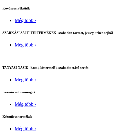
Kovászos Péksütik
Még több ›
SZARKÁSI SAJT' TEJTERMÉKEK- szabadon tartott, jersey, tehén tejből
Még több ›
TANYASI NASIK -hazai, kistermelői, szabadtartású sertés
Még több ›
Kézműves finomságok
Még több ›
Kézműves termékek
Még több ›