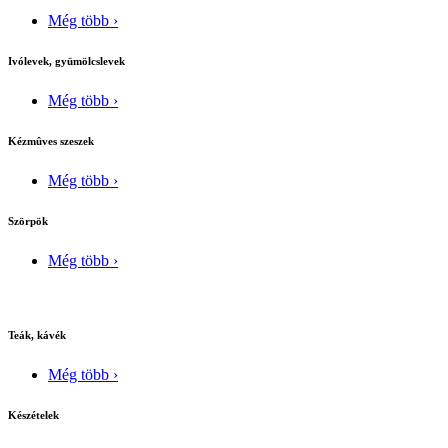
Még több ›
Ivólevek, gyümölcslevek
Még több ›
Kézmûves szeszek
Még több ›
Szörpök
Még több ›
Teák, kávék
Még több ›
Készételek