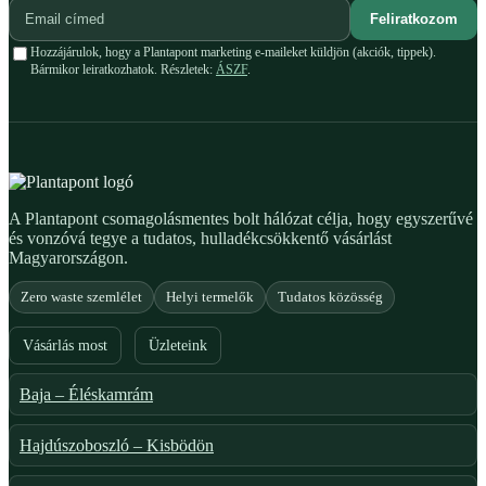
Feliratkozom
Hozzájárulok, hogy a Plantapont marketing e-maileket küldjön (akciók, tippek).
Bármikor leiratkozhatok. Részletek:
ÁSZF
.
A Plantapont csomagolásmentes bolt hálózat célja, hogy egyszerűvé
és vonzóvá tegye a tudatos, hulladékcsökkentő vásárlást
Magyarországon.
Zero waste szemlélet
Helyi termelők
Tudatos közösség
Vásárlás most
Üzleteink
Baja – Éléskamrám
Hajdúszoboszló – Kisbödön