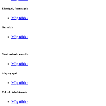
Édességek, finomságok
Még több ›
Granolák
Még több ›
Müzli szeletek, nassolás
Még több ›
Alapanyagok
Még több ›
Cukrok, édesítõszerek
Még több ›