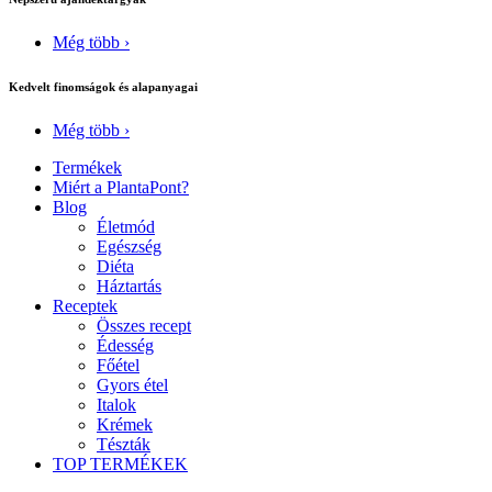
Még több ›
Kedvelt finomságok és alapanyagai
Még több ›
Termékek
Miért a PlantaPont?
Blog
Életmód
Egészség
Diéta
Háztartás
Receptek
Összes recept
Édesség
Főétel
Gyors étel
Italok
Krémek
Tészták
TOP TERMÉKEK