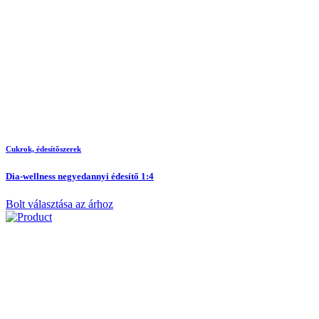
Cukrok, édesítõszerek
Dia-wellness negyedannyi édesítő 1:4
Bolt választása az árhoz