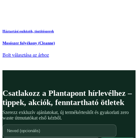
Háztartási eszközök, tisztítószerek
Mosószer folyékony (Cleanne)
Bolt választása az árhoz
Csatlakozz a Plantapont hírlevélhez –
tippek, akciók, fenntartható ötletek
Szerezz exkluzív ajánlatokat, új termékértesítőt és gyakorlati zero
waste útmutatókat első kézből.