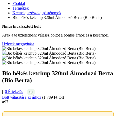
Főoldal
Termékek
Krémek, szószok, pástétomok
Bio békés ketchup 320ml Álmodozó Berta (Bio Berta)
Nincs kiválasztott bolt
Árak a te üzletedben: válassz boltot a pontos árhoz és a kosárhoz.
Üzletek megnyitása
Bio békés ketchup 320ml Álmodozó Berta
(Bio Berta)
|
0 Értékelés
Új
Bolt választása az árhoz
(1 789 Ft-tól)
#97