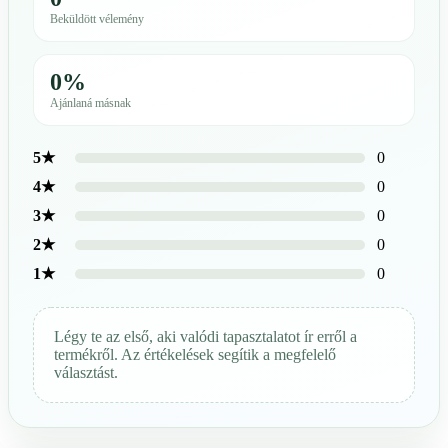
Beküldött vélemény
0%
Ajánlaná másnak
0
5★
0
4★
0
3★
0
2★
0
1★
Légy te az első, aki valódi tapasztalatot ír erről a
termékről. Az értékelések segítik a megfelelő
választást.