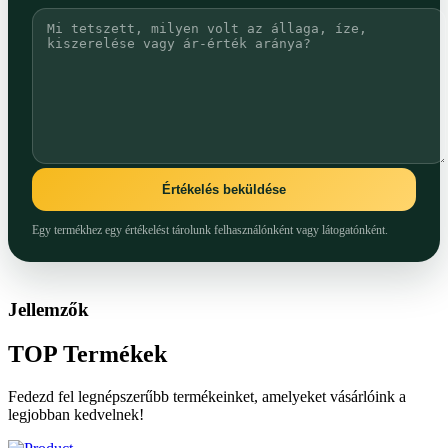
Értékelés beküldése
Egy termékhez egy értékelést tárolunk felhasználónként vagy látogatónként.
Jellemzők
TOP
Termékek
Fedezd fel legnépszerűbb termékeinket, amelyeket vásárlóink a
legjobban kedvelnek!