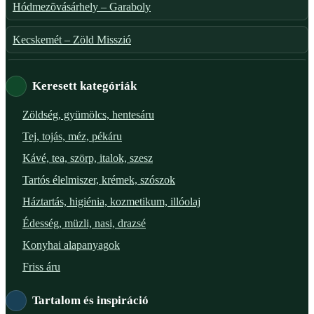
Hódmezõvásárhely – Garaboly
Kecskemét – Zöld Misszió
Székesfehérvár – Zöld Sarok
Keresett kategóriák
Verőce – Miegymás
Zöldség, gyümölcs, hentesáru
Tej, tojás, méz, pékáru
XI. ker. – Lemérem
Kávé, tea, szörp, italok, szesz
XIX. ker. – Boldog Föld
Tartós élelmiszer, krémek, szószok
Háztartás, higiénia, kozmetikum, illóolaj
XVIII. ker. – Eni Mag-ház
Édesség, müzli, nasi, drazsé
XXIII. ker. – Panelpék
Konyhai alapanyagok
Friss áru
Tartalom és inspiráció