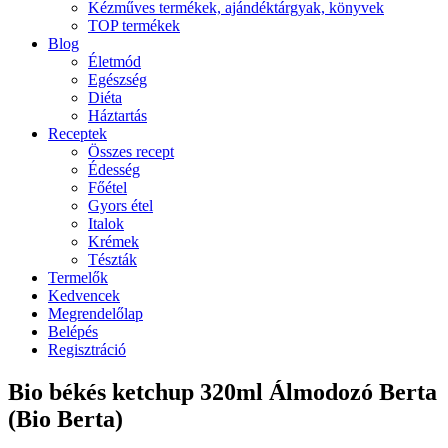
Kézműves termékek, ajándéktárgyak, könyvek
TOP termékek
Blog
Életmód
Egészség
Diéta
Háztartás
Receptek
Összes recept
Édesség
Főétel
Gyors étel
Italok
Krémek
Tészták
Termelők
Kedvencek
Megrendelőlap
Belépés
Regisztráció
Bio békés ketchup 320ml Álmodozó Berta
(Bio Berta)