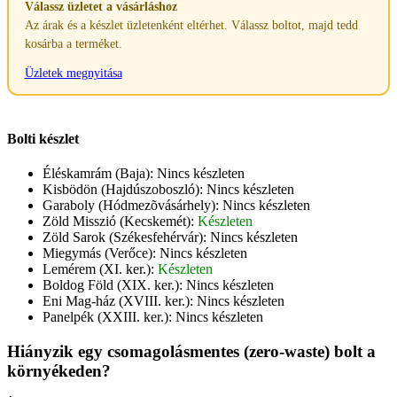
Válassz üzletet a vásárláshoz
Az árak és a készlet üzletenként eltérhet. Válassz boltot, majd tedd
kosárba a terméket.
Üzletek megnyitása
Bolti készlet
Éléskamrám (Baja):
Nincs készleten
Kisbödön (Hajdúszoboszló):
Nincs készleten
Garaboly (Hódmezõvásárhely):
Nincs készleten
Zöld Misszió (Kecskemét):
Készleten
Zöld Sarok (Székesfehérvár):
Nincs készleten
Miegymás (Verőce):
Nincs készleten
Lemérem (XI. ker.):
Készleten
Boldog Föld (XIX. ker.):
Nincs készleten
Eni Mag-ház (XVIII. ker.):
Nincs készleten
Panelpék (XXIII. ker.):
Nincs készleten
Hiányzik egy csomagolásmentes (zero-waste) bolt a
környékeden?