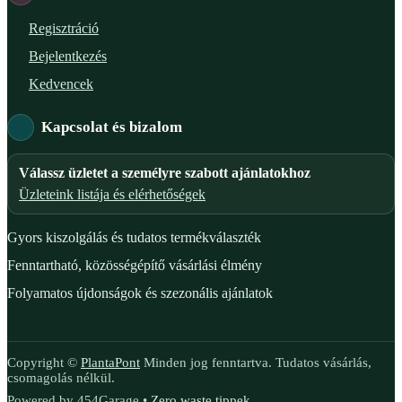
Regisztráció
Bejelentkezés
Kedvencek
Kapcsolat és bizalom
Válassz üzletet a személyre szabott ajánlatokhoz
Üzleteink listája és elérhetőségek
Gyors kiszolgálás és tudatos termékválaszték
Fenntartható, közösségépítő vásárlási élmény
Folyamatos újdonságok és szezonális ajánlatok
Copyright ©
PlantaPont
Minden jog fenntartva. Tudatos vásárlás,
csomagolás nélkül.
Powered by 454Garage •
Zero waste tippek