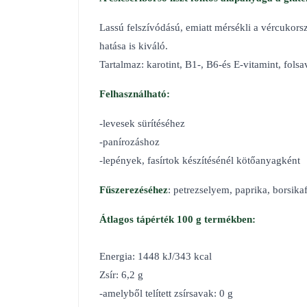
Lassú felszívódású, emiatt mérsékli a vércukors
hatása is kiváló.
Tartalmaz: karotint, B1-, B6-és E-vitamint, fol
Felhasználható:
-levesek sürítéséhez
-panírozáshoz
-lepények, fasírtok készítésénél kötőanyagként
Fűszerezéséhez
: petrezselyem, paprika, borsika
Átlagos tápérték 100 g termékben:
Energia: 1448 kJ/343 kcal
Zsír: 6,2 g
-amelyből telített zsírsavak: 0 g