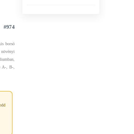
#974
kis borsó
b növényi
áliumban,
 A-, B-,
tedd