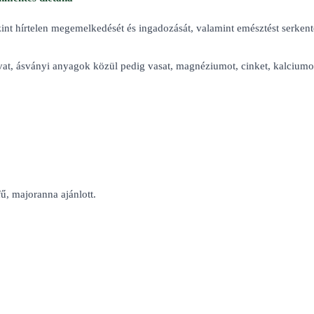
zint hírtelen megemelkedését és ingadozását, valamint emésztést serken
savat, ásványi anyagok közül pedig vasat, magnéziumot, cinket, kalciumo
fű, majoranna ajánlott.