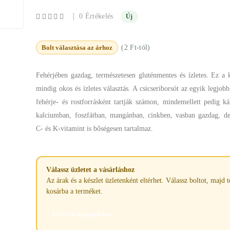
|
0 Értékelés
Új
Bolt választása az árhoz
(2 Ft-tól)
Fehérjében gazdag, természetesen gluténmentes és ízletes. Ez a 
mindig okos és ízletes választás. A csicseriborsót az egyik legjob
fehérje- és rostforrásként tartják számon, mindemellett pedig k
kalciumban, foszfátban, mangánban, cinkben, vasban gazdag, de
C- és K-vitamint is bőségesen tartalmaz.
Válassz üzletet a vásárláshoz
Az árak és a készlet üzletenként eltérhet. Válassz boltot, majd 
kosárba a terméket.
Üzletek megnyitása