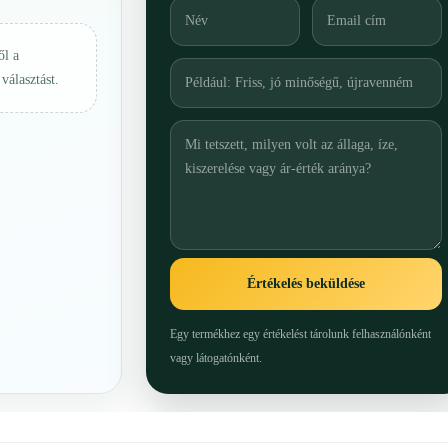
ől a
választást.
Értékelés beküldése
Egy termékhez egy értékelést tárolunk felhasználónként
vagy látogatónként.