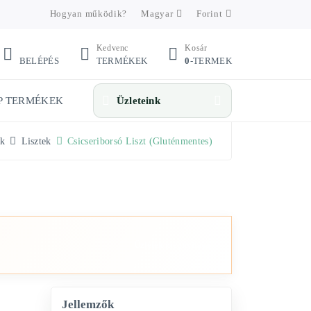
Hogyan működik?
Magyar
Forint
Kedvenc
Kosár
BELÉPÉS
TERMÉKEK
0
-TERMEK
P TERMÉKEK
Üzleteink
k
Lisztek
Csicseriborsó Liszt (gluténmentes)
Üzletek megnyitása
Jellemzők