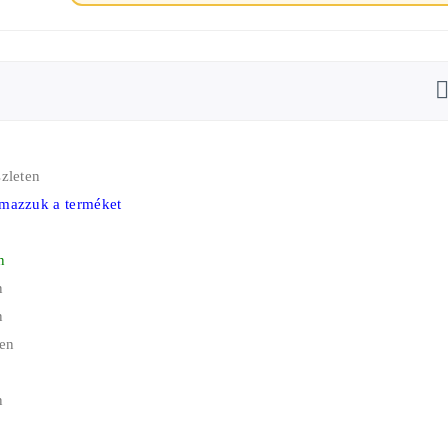
zleten
mazzuk a terméket
n
n
n
ten
n