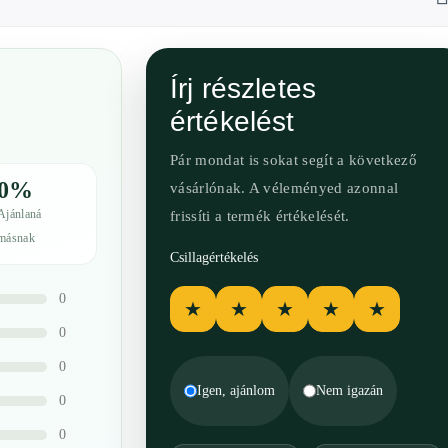
Írj részletes
értékelést
Pár mondat is sokat segít a következő
0%
vásárlónak. A véleményed azonnal
Ajánlaná
frissíti a termék értékelését.
másnak
Csillagértékelés
0
★
★
★
★
★
0
0
Igen, ajánlom
Nem igazán
0
0