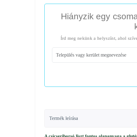
Hiányzik egy csoma
Írd meg nekünk a helyszínt, ahol szív
Termék leírása
A csicseriborsó liszt fontos alapanyaga a glut