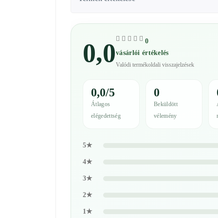
0
0,0
vásárlói értékelés
Valódi termékoldali visszajelzések
0,0/5
0
Átlagos
Beküldött
elégedettség
vélemény
5★
4★
3★
2★
1★