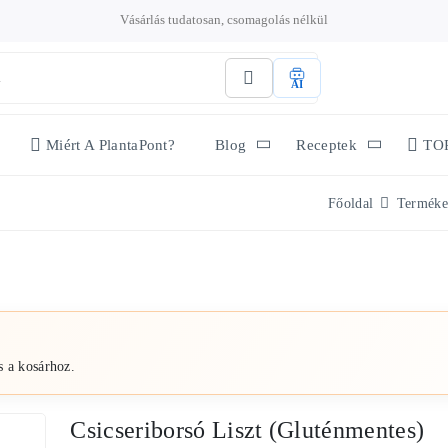
Vásárlás tudatosan, csomagolás nélkül
AI
Miért A PlantaPont?
Blog
Receptek
TO
Főoldal
Terméke
s a kosárhoz.
Csicseriborsó Liszt (gluténmentes)