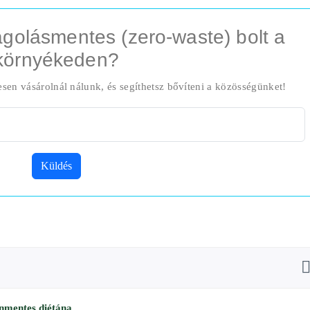
golásmentes (zero-waste) bolt a
környékeden?
esen vásárolnál nálunk, és segíthetsz bővíteni a közösségünket!
Küldés
énmentes diétána