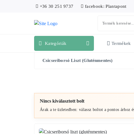
+36 30 251 9737
facebook: Plantapont
Kategóriák
Termékek
Csicseriborsó Liszt (gluténmentes)
Nincs kiválasztott bolt
Árak a te üzletedben: válassz boltot a pontos árhoz é