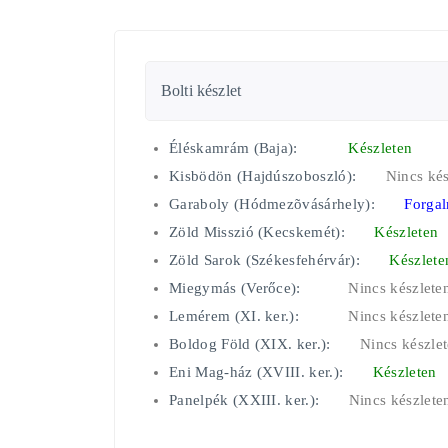
Bolti készlet
Éléskamrám (Baja):
Készleten
Kisbödön (Hajdúszoboszló):
Nincs kés
Garaboly (Hódmezõvásárhely):
Forgal
Zöld Misszió (Kecskemét):
Készleten
Zöld Sarok (Székesfehérvár):
Készlete
Miegymás (Verőce):
Nincs készlete
Lemérem (XI. ker.):
Nincs készlete
Boldog Föld (XIX. ker.):
Nincs készle
Eni Mag-ház (XVIII. ker.):
Készleten
Panelpék (XXIII. ker.):
Nincs készlete