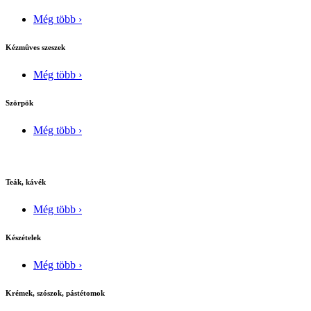
Még több ›
Kézmûves szeszek
Még több ›
Szörpök
Még több ›
Teák, kávék
Még több ›
Készételek
Még több ›
Krémek, szószok, pástétomok