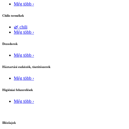
Még több ›
Chilis termékek
🌿 chili
Még több ›
Dezodorok
Még több ›
Háztartási eszközök, tisztítószerek
Még több ›
Higiéniai felszerelések
Még több ›
Illóolajok