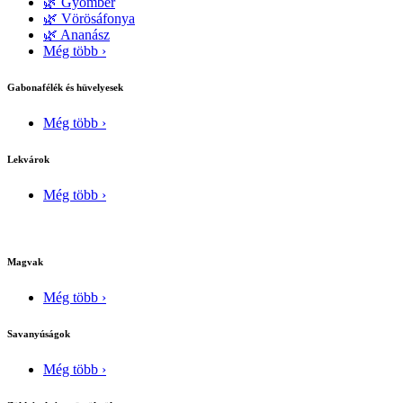
🌿 Gyömbér
🌿 Vörösáfonya
🌿 Ananász
Még több ›
Gabonafélék és hüvelyesek
Még több ›
Lekvárok
Még több ›
Magvak
Még több ›
Savanyúságok
Még több ›