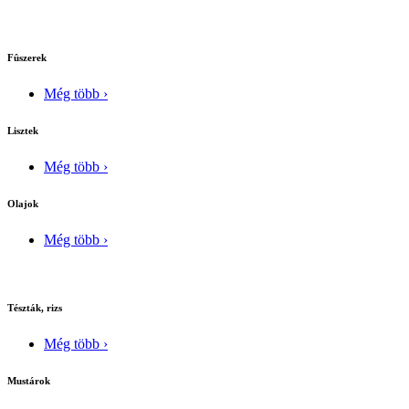
Fûszerek
Még több ›
Lisztek
Még több ›
Olajok
Még több ›
Tészták, rizs
Még több ›
Mustárok