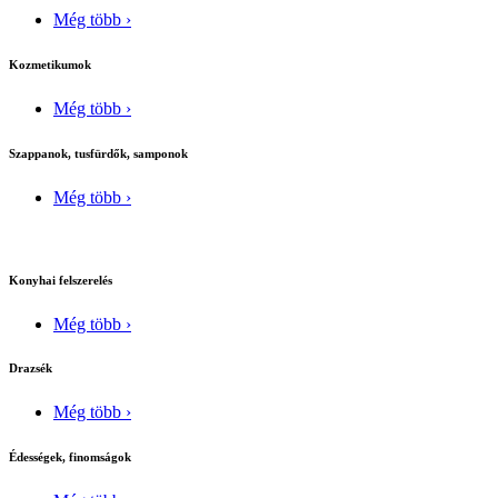
Még több ›
Kozmetikumok
Még több ›
Szappanok, tusfürdők, samponok
Még több ›
Konyhai felszerelés
Még több ›
Drazsék
Még több ›
Édességek, finomságok