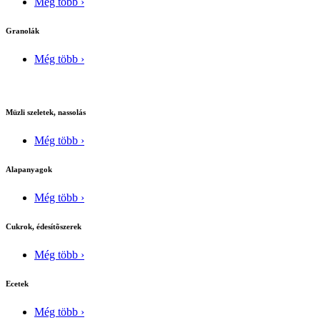
Még több ›
Granolák
Még több ›
Müzli szeletek, nassolás
Még több ›
Alapanyagok
Még több ›
Cukrok, édesítõszerek
Még több ›
Ecetek
Még több ›