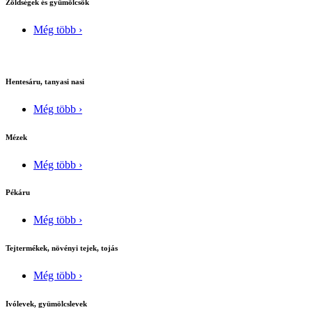
Zöldségek és gyümölcsök
Még több ›
Hentesáru, tanyasi nasi
Még több ›
Mézek
Még több ›
Pékáru
Még több ›
Tejtermékek, növényi tejek, tojás
Még több ›
Ivólevek, gyümölcslevek