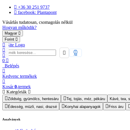
+36 30 251 9737
facebook: Plantapont
Vásárlás tudatosan, csomagolás nélkül
Hogyan működik?
Magyar
Forint
AI
0
Belépés
Kedvenc
termékek
Kosár
0
-termek
Kategóriák
Zöldség, gyümölcs, hentesáru
Tej, tojás, méz, pékáru
Kávé, tea, s
Édesség, müzli, nasi, drazsé
Konyhai alapanyagok
Friss áru
Aszalványok