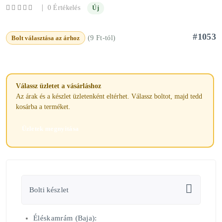
|
0 Értékelés
Új
#1053
Bolt választása az árhoz
(9 Ft-tól)
Válassz üzletet a vásárláshoz
Az árak és a készlet üzletenként eltérhet. Válassz boltot, majd tedd
kosárba a terméket.
Üzletek megnyitása
Bolti készlet
Éléskamrám (Baja):