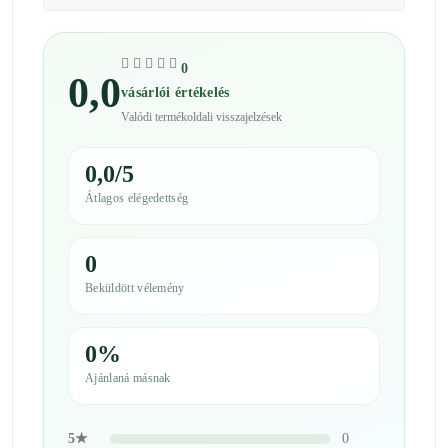
0
0,0
vásárlói értékelés
Valódi termékoldali visszajelzések
0,0/5
Átlagos elégedettség
0
Beküldött vélemény
0%
Ajánlaná másnak
5★
0