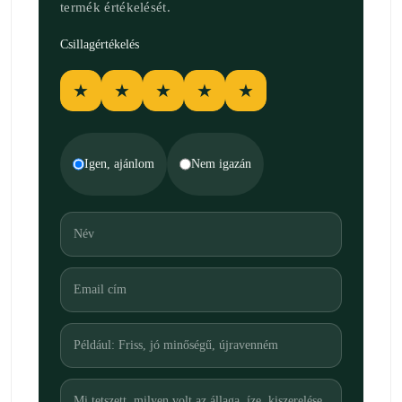
termék értékelését.
Csillagértékelés
★
★
★
★
★
Igen, ajánlom
Nem igazán