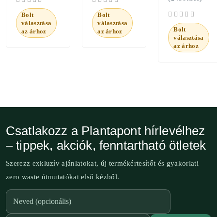
Bolt
Bolt
választása
választása
Bolt
az árhoz
az árhoz
választása
az árhoz
Csatlakozz a Plantapont hírlevélhez
– tippek, akciók, fenntartható ötletek
Szerezz exkluzív ajánlatokat, új termékértesítőt és gyakorlati
zero waste útmutatókat első kézből.