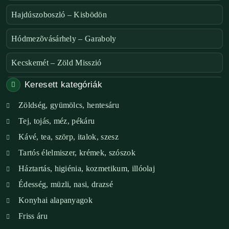
Hajdúszoboszló – Kisbödön
Hódmezõvásárhely – Garaboly
Kecskemét – Zöld Misszió
Keresett kategóriák
Székesfehérvár – Zöld Sarok
Zöldség, gyümölcs, hentesáru
Verőce – Miegymás
Tej, tojás, méz, pékáru
XI. ker. – Lemérem
Kávé, tea, szörp, italok, szesz
Tartós élelmiszer, krémek, szószok
XIX. ker. – Boldog Föld
Háztartás, higiénia, kozmetikum, illóolaj
XVIII. ker. – Eni Mag-ház
Édesség, müzli, nasi, drazsé
Konyhai alapanyagok
XXIII. ker. – Panelpék
Friss áru