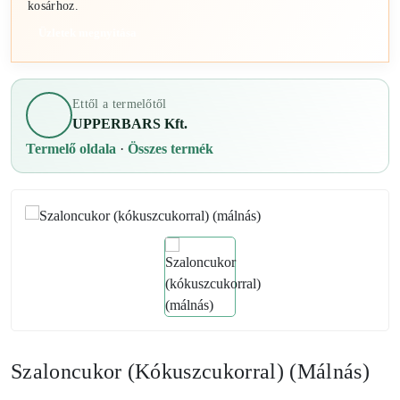
kosárhoz.
Üzletek megnyitása
Ettől a termelőtől
UPPERBARS Kft.
Termelő oldala
·
Összes termék
Szaloncukor (kókuszcukorral) (málnás)