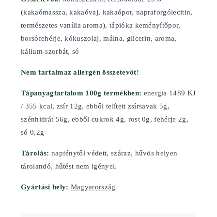
(kakaómassza, kakaóvaj, kakaópor, napraforgólecitin,
természetes vanília aroma), tápióka keményítőpor,
borsófehérje, kókuszolaj, málna, glicerin, aroma,
kálium-szorbát, só
Nem tartalmaz allergén összetevőt!
Tápanyagtartalom 100g termékben:
energia 1489 KJ
/ 355 kcal, zsír 12g, ebből telített zsírsavak 5g,
szénhidrát 56g, ebből cukrok 4g, rost 0g, fehérje 2g,
só 0,2g
Tárolás:
napfénytől védett, száraz, hűvös helyen
tárolandó, hűtést nem igényel.
Gyártási hely:
Magyarország