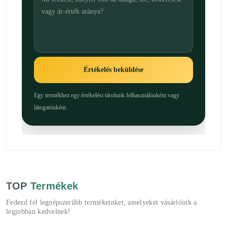
Értékelés beküldése
Egy termékhez egy értékelést tárolunk felhasználónként vagy
látogatónként.
TOP
Termékek
Fedezd fel legnépszerűbb termékeinket, amelyeket vásárlóink a
legjobban kedvelnek!