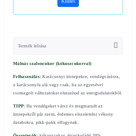
Küldés
Termék leírása
Málnás szaloncukor (kókuszcukorral)
Felhasználás:
Karácsonyi ünnepekre, vendégvárásra,
a karácsonyfa alá vagy csak, ha az egyesével
csomagolt változatokat elutasítod az energiafalatokból.
TIPP
: Ha vendégeket vársz és megmaradt az
ünnepekről pár szem, érdemes elszeletelni vékony
darabokra, pikk-pakk elfogynak.
Összetevők:
kókuszcukor, étcsokoládé 20%