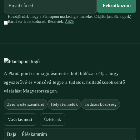
Feliratkozom
Hozzájárulok, hogy a Plantapont marketing e-maileket küldjön (akciók, tippek).
Bármikor leiratkozhatok. Részletek:
ÁSZF
.
A Plantapont csomagolásmentes bolt hálózat célja, hogy
egyszerűvé és vonzóvá tegye a tudatos, hulladékcsökkentő
vásárlást Magyarországon.
Zero waste szemlélet
Helyi termelők
Tudatos közösség
Vásárlás most
Üzleteink
Baja – Éléskamrám