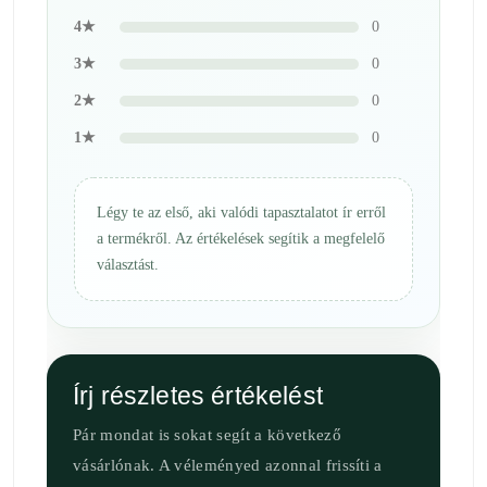
4★
0
3★
0
2★
0
1★
0
Légy te az első, aki valódi tapasztalatot ír erről
a termékről. Az értékelések segítik a megfelelő
választást.
Írj részletes értékelést
Pár mondat is sokat segít a következő
vásárlónak. A véleményed azonnal frissíti a