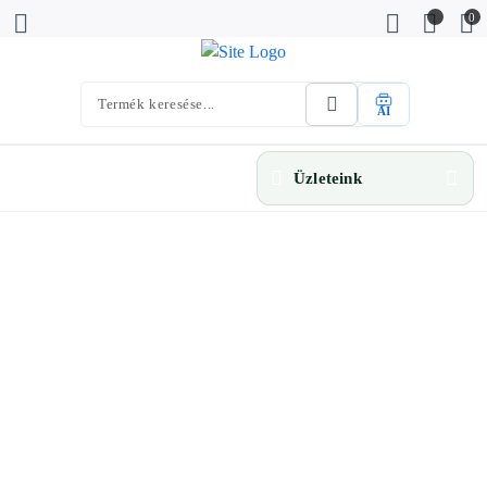
0
AI
Üzleteink