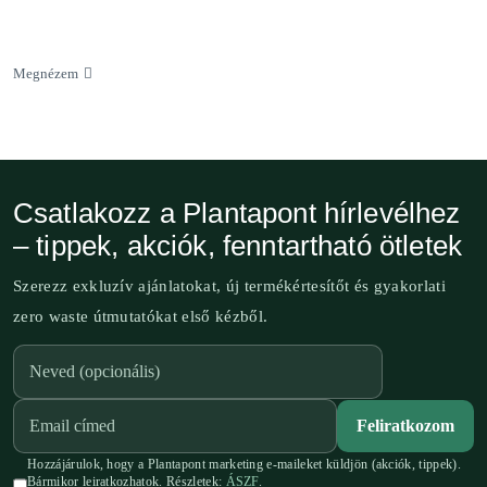
Megnézem
Csatlakozz a Plantapont hírlevélhez
– tippek, akciók, fenntartható ötletek
Szerezz exkluzív ajánlatokat, új termékértesítőt és gyakorlati
zero waste útmutatókat első kézből.
Feliratkozom
Hozzájárulok, hogy a Plantapont marketing e-maileket küldjön (akciók, tippek).
Bármikor leiratkozhatok. Részletek:
ÁSZF
.