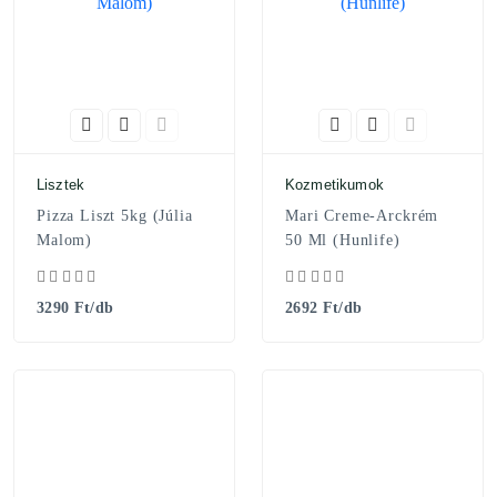
Lisztek
Kozmetikumok
Pizza Liszt 5kg (Júlia
Mari Creme-Arckrém
Malom)
50 Ml (Hunlife)
3290 Ft/db
2692 Ft/db