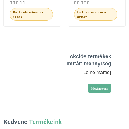
Bolt választása az
Bolt választása az
árhoz
árhoz
Akciós termékek
Limitált mennyiség
Le ne maradj
Megnézem
Kedvenc
Termékeink