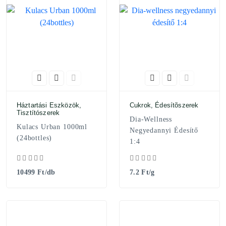
Háztartási Eszközök,
Cukrok, Édesítõszerek
Tisztítószerek
Dia-Wellness
Kulacs Urban 1000ml
Negyedannyi Édesítő
(24bottles)
1:4
10499 Ft/db
7.2 Ft/g