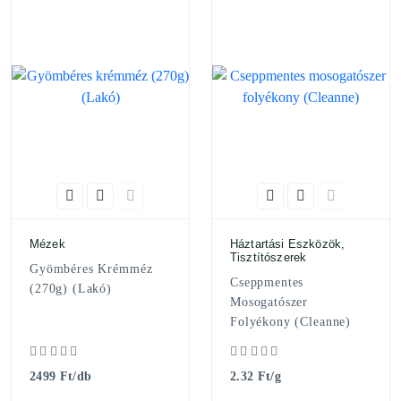
Mézek
Háztartási Eszközök,
Tisztítószerek
Gyömbéres Krémméz
Cseppmentes
(270g) (Lakó)
Mosogatószer
Folyékony (Cleanne)
2499 Ft/db
2.32 Ft/g