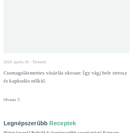
2026. április 20. -
Életmód
Csomagolásmentes vásárlás okosan: Így vágj bele stressz
és kapkodás nélkül.
Olvasás
Legnépszerűbb
Receptek
Ihletet keresel? Próbáld ki legnépszerűbb receptjeinket! Könnyen