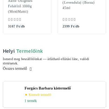
Aktív Oxigénes
(levendula) (Borza)
Fehérítő 1000g
45ml
(MosóMami)
3107 Ft/db
2399 Ft/db
Helyi
Termelőink
Ismerd meg beszállítóinkat — átlátható ellátási lánc, valódi
történetek.
Összes termelő
Forgács Barbara kistermelő
★ Kiemelt termelő
1 termék