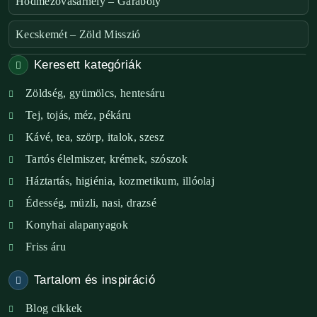
Hódmezõvásárhely – Garaboly
Kecskemét – Zöld Misszió
Keresett kategóriák
Székesfehérvár – Zöld Sarok
Zöldség, gyümölcs, hentesáru
Verőce – Miegymás
Tej, tojás, méz, pékáru
XI. ker. – Lemérem
Kávé, tea, szörp, italok, szesz
Tartós élelmiszer, krémek, szószok
XIX. ker. – Boldog Föld
Háztartás, higiénia, kozmetikum, illóolaj
XVIII. ker. – Eni Mag-ház
Édesség, müzli, nasi, drazsé
Konyhai alapanyagok
XXIII. ker. – Panelpék
Friss áru
Tartalom és inspiráció
Blog cikkek